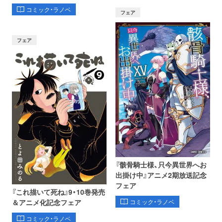
コミック・ラノベ
フェア
フェア
『骸骨騎士様、只今異世界へお
出掛け中』アニメ2期放送記念
フェア
『これ描いて死ね』9・10巻発売
コミック・ラノベ
＆アニメ化記念フェア
コミック・ラノベ