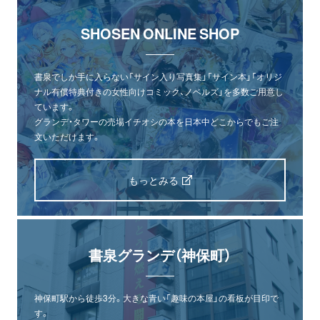
SHOSEN ONLINE SHOP
書泉でしか手に入らない「サイン入り写真集」「サイン本」「オリジ
ナル有償特典付きの女性向けコミック、ノベルズ」を多数ご用意し
ています。
グランデ・タワーの売場イチオシの本を日本中どこからでもご注
文いただけます。
もっとみる
書泉グランデ（神保町）
神保町駅から徒歩3分。大きな青い「趣味の本屋」の看板が目印で
す。