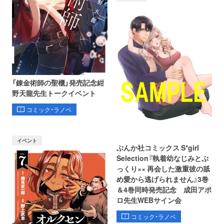
「錬金術師の聖櫃」発売記念紺
野天龍先生トークイベント
コミック・ラノベ
イベント
ぶんか社コミックス S*girl
Selection『執着幼なじみとぷ
っくり×× 再会した激重彼の舐
め愛から逃げられません』3巻
＆4巻同時発売記念 成田アポ
ロ先生WEBサイン会
コミック・ラノベ