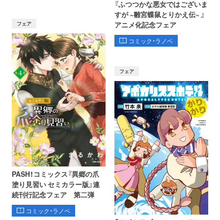
『ふつつかな悪女ではございま
すが ~雛宮蝶鼠とりかえ伝~ 』
フェア
アニメ化記念フェア
コミック・ラノベ
フェア
PASH！コミックス『異郷の爪
塗り見習い セミカラー版』連
続刊行記念フェア 第二弾
コミック・ラノベ