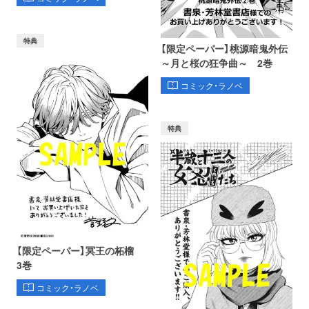
特典
【限定ペーパー】桃源暗鬼外伝
～月と桜の狂争曲～ 2巻
コミック・ラノベ
特典
【限定ペーパー】冥王の柘榴
3巻
コミック・ラノベ