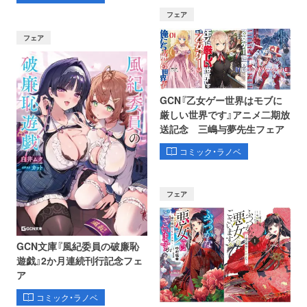
フェア
フェア
GCN『乙女ゲー世界はモブに
厳しい世界です』アニメ二期放
送記念 三嶋与夢先生フェア
コミック・ラノベ
フェア
GCN文庫『風紀委員の破廉恥
遊戯』2か月連続刊行記念フェ
ア
コミック・ラノベ