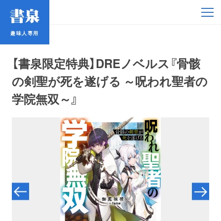
趣味人専用
趣味人専用
【書泉限定特典】DREノベルス『骨骸
の剣聖が死を遂げる ～呪われ聖者の
学院無双～』
アイドル
鉄道・バス
コミック・ラノベ
占い