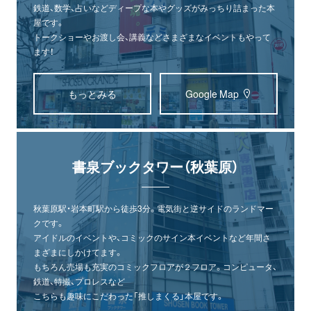
鉄道、数学、占いなどディープな本やグッズがみっちり詰まった本
屋です。
トークショーやお渡し会、講義などさまざまなイベントもやって
ます！
もっとみる
Google Map
書泉ブックタワー（秋葉原）
秋葉原駅・岩本町駅から徒歩3分。電気街と逆サイドのランドマー
クです。
アイドルのイベントや、コミックのサイン本イベントなど年間さ
まざまにしかけてます。
もちろん売場も充実のコミックフロアが２フロア。コンピュータ、
鉄道、特撮、プロレスなど
こちらも趣味にこだわった「推しまくる」本屋です。