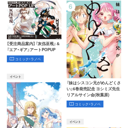
【受注商品案内】『灰仭巫覡』＆
『エア・ギア』アートPOPUP
コミック・ラノベ
イベント
『妹はシスコン兄がめんどくさ
い』6巻発売記念 ヨシミズ先生
リアルサイン会(秋葉原)
コミック・ラノベ
イベント