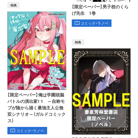
特典
【限定ペーパー】男子校のくら
げ先生 1巻
コミック・ラノベ
特典
【限定ペーパー】俺は学園頭脳
バトルの演出家！ 1 ～自称モ
ブが陰から描く最強主人公無
双シナリオ～（ガルドコミック
ス）
コミック・ラノベ