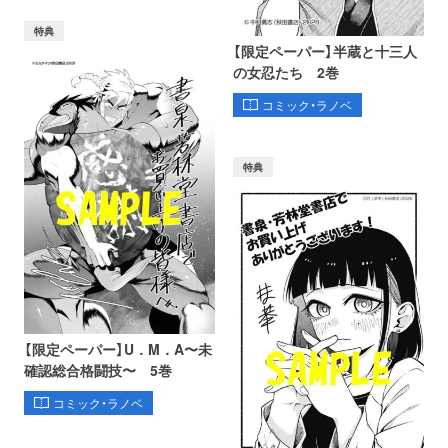
特典
【限定ペーパー】半蔵と十三人
の女忍たち 2巻
コミック・ラノベ
特典
【限定ペーパー】U．M．A〜未
確認総合格闘技〜 5巻
コミック・ラノベ