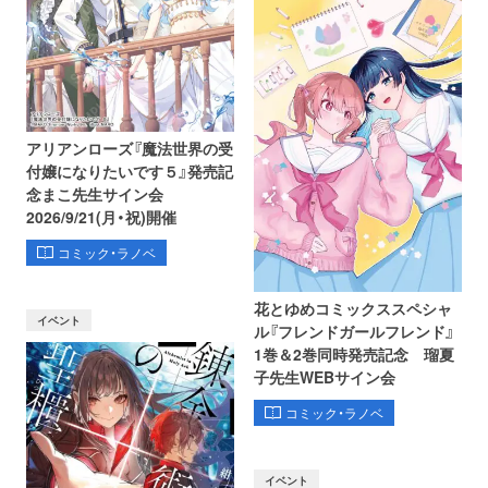
アリアンローズ『魔法世界の受
付嬢になりたいです５』発売記
念まこ先生サイン会
2026/9/21(月・祝)開催
コミック・ラノベ
花とゆめコミックススペシャ
イベント
ル『フレンドガールフレンド』
1巻＆2巻同時発売記念 瑠夏
子先生WEBサイン会
コミック・ラノベ
イベント