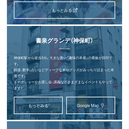
もっとみる
書泉グランデ（神保町）
神保町駅から徒歩3分。大きな青い「趣味の本屋」の看板が目印で
す。
鉄道、数学、占いなどディープな本やグッズがみっちり詰まった本
屋です。
トークショーやお渡し会、講義などさまざまなイベントもやって
ます！
もっとみる
Google Map