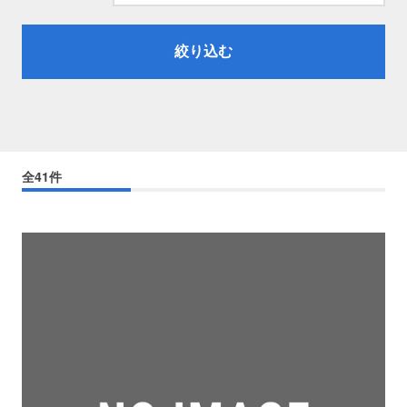
プロレス
絞り込む
数学
コンピューター
全41件
ミリタリー
その他
イベント
特典
フェア
お知らせ
会社概要
プライバシーポリシー