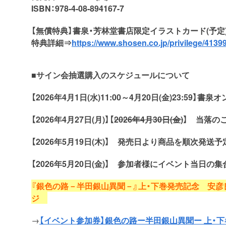
ISBN：978-4-08-894167-7
【無償特典】書泉・芳林堂書店限定イラストカード(予定
特典詳細⇒
https://www.shosen.co.jp/privilege/41399
■サイン会抽選購入のスケジュールについて
【2026年4月1日(水)11:00～4月20日(金)23:59】
書泉オ
【2026年4月27日(月)】【
2026年4月30日(金)
】 当落のご
【2026年5月19日(木)】 発売日より商品を順次発送予
【2026年5月20日(金)】 参加者様にイベント当
『銀色の路－半田銀山異聞－』上・下巻発売記念 安
ジ
→
【イベント参加券】銀色の路ー半田銀山異聞ー 上・