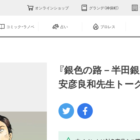
オンラインショップ
グランデ（神保町）
コミック・ラノベ
占い
プロレス
『銀色の路－半田
安彦良和先生トーク