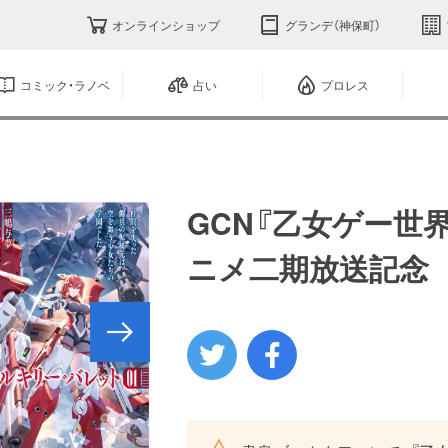
オンラインショップ
グランデ（神保町）
コミック・ラノベ
占い
プロレス
GCN『乙女ゲー世
ニメ二期放送記念