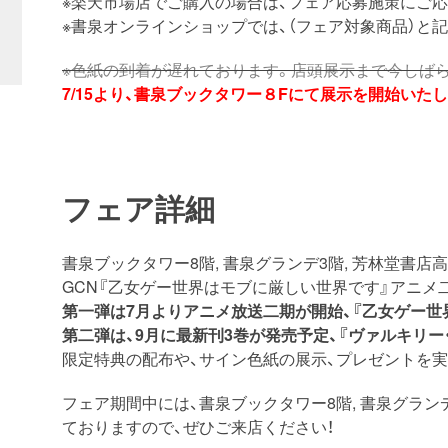
※楽天市場店でご購入の場合は、フェア応募施策にご応
※書泉オンラインショップでは、（フェア対象商品）と
※色紙の到着が遅れております。店頭展示まで今しば
7/15より、書泉ブックタワー８Fにて展示を開始いたし
フェア詳細
書泉ブックタワー8階, 書泉グランデ3階, 芳林堂書店
GCN『乙女ゲー世界はモブに厳しい世界です』アニメ
第一弾は7月よりアニメ放送二期が開始、『乙女ゲー世
第二弾は、9月に最新刊3巻が発売予定、『ヴァルキリー
限定特典の配布や、サイン色紙の展示、プレゼントを実
フェア期間中には、書泉ブックタワー8階, 書泉グランデ
ておりますので、ぜひご来店ください！