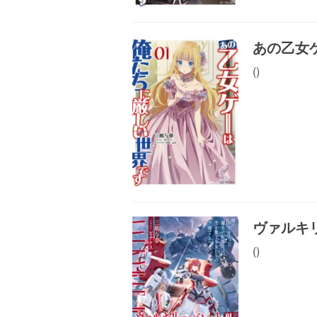
あの乙女
()
ヴァルキリ
()