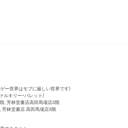
(水)（乙女ゲー世界はモブに厳しい世界です）
)（ヴァルキリー・バレット）
階, 芳林堂書店高田馬場店3階
, 芳林堂書店 高田馬場店3階