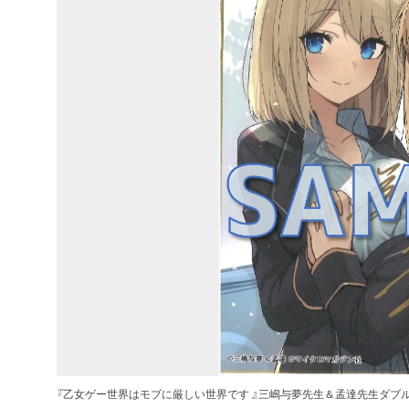
『乙女ゲー世界はモブに厳しい世界です 』三嶋与夢先生＆孟達先生ダブ