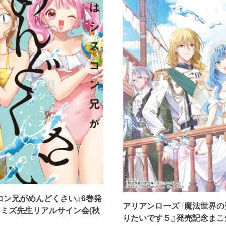
コン兄がめんどくさい』6巻発
アリアンローズ『魔法世界の
シミズ先生リアルサイン会(秋
りたいです５』発売記念まこ