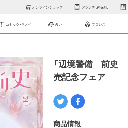
オンラインショップ
グランデ（神保町）
コミック・ラノベ
占い
プロレス
「辺境警備 前史 
売記念フェア
商品情報