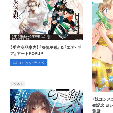
【受注商品案内】『灰仭巫覡』＆『エア・ギ
ア』アートPOPUP
コミック・ラノベ
イベント
『妹はシス
売記念 ヨ
葉原)