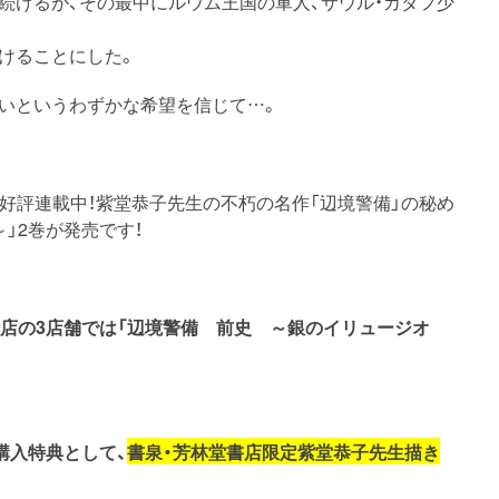
続けるが、その最中にルウム王国の軍人、サウル・カダフ少
けることにした。
いというわずかな希望を信じて…。
て好評連載中！紫堂恭子先生の不朽の名作「辺境警備」の秘め
」2巻が発売です！
店の3店舗では「辺境警備 前史 ～銀のイリュージオ
購入特典として、
書泉・芳林堂書店限定紫堂恭子先生描き