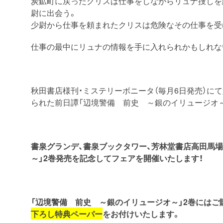
炭鉱町に戻ったクリスは仕事をしながらリュナ捜しを
尉に出会う。
少尉から仕事を頼まれたクリスは危険なその仕事を受
仕事の最中にリュナの情報を手に入れられかもしれな
秋田書店様刊・ミステリーボニータ（毎月6日発売）に
られた前日譚「辺境警備 前史 ～銀のイリュージオ～
書泉グランデ、書泉ブックタワー、芳林堂書店高田馬場
～」2巻発売を記念してフェアを開催いたします！
「辺境警備 前史 ～銀のイリュージオ～」2巻にはご
下ろし特典ペーパー
をお付けいたします。