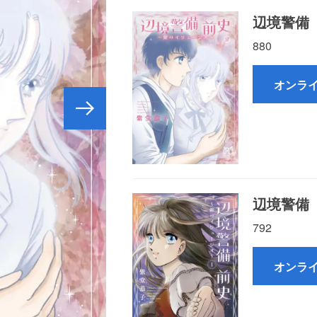
辺境警備
880
オンラ
辺境警備
792
オンラ