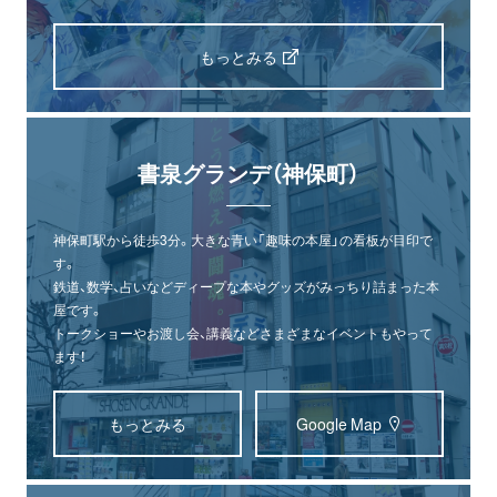
もっとみる
書泉グランデ（神保町）
神保町駅から徒歩3分。大きな青い「趣味の本屋」の看板が目印で
す。
鉄道、数学、占いなどディープな本やグッズがみっちり詰まった本
屋です。
トークショーやお渡し会、講義などさまざまなイベントもやって
ます！
もっとみる
Google Map