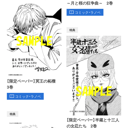
～月と桜の狂争曲～ 2巻
コミック・ラノベ
特典
【限定ペーパー】冥王の柘榴
3巻
コミック・ラノベ
特典
【限定ペーパー】半蔵と十三人
の女忍たち 2巻