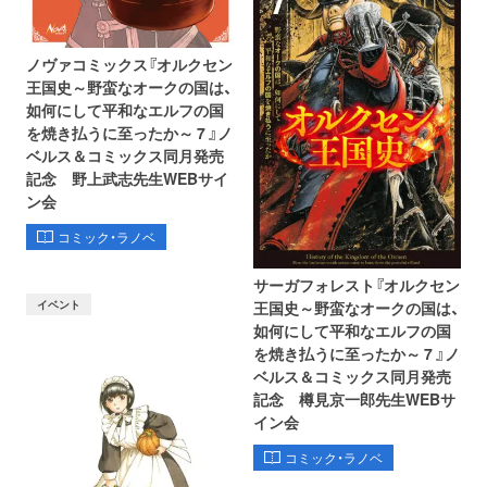
ノヴァコミックス『オルクセン
王国史～野蛮なオークの国は、
如何にして平和なエルフの国
を焼き払うに至ったか～ 7 』ノ
ベルス＆コミックス同月発売
記念 野上武志先生WEBサイ
ン会
コミック・ラノベ
サーガフォレスト『オルクセン
イベント
王国史～野蛮なオークの国は、
如何にして平和なエルフの国
を焼き払うに至ったか～ 7 』ノ
ベルス＆コミックス同月発売
記念 樽見京一郎先生WEBサ
イン会
コミック・ラノベ