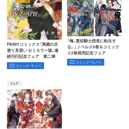
『俺、悪役騎士団長に転生す
PASH！コミックス『異郷の爪
る。』ノベルス5巻＆コミック
塗り見習い セミカラー版』連
ス2巻発売記念フェア
続刊行記念フェア 第二弾
コミック・ラノベ
コミック・ラノベ
フェア