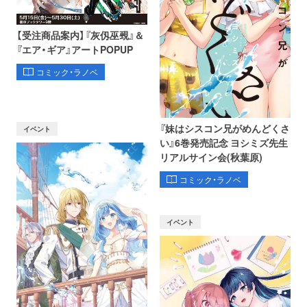
【受注商品案内】『灰仭巫覡』＆
『エア・ギア』アートPOPUP
コミック・ラノベ
『妹はシスコン兄がめんどくさ
イベント
い』6巻発売記念 ヨシミズ先生
リアルサイン会(秋葉原)
コミック・ラノベ
イベント