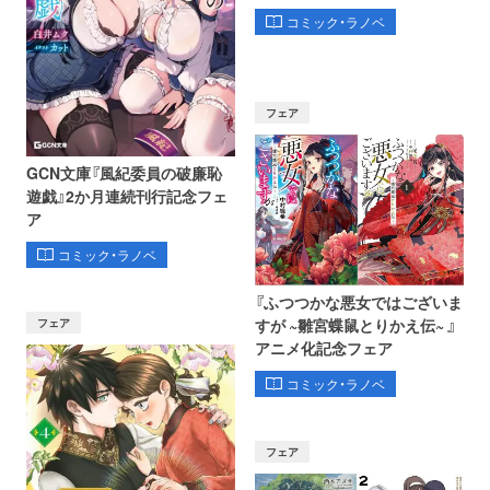
コミック・ラノベ
フェア
GCN文庫『風紀委員の破廉恥
遊戯』2か月連続刊行記念フェ
ア
コミック・ラノベ
『ふつつかな悪女ではございま
フェア
すが ~雛宮蝶鼠とりかえ伝~ 』
アニメ化記念フェア
コミック・ラノベ
フェア