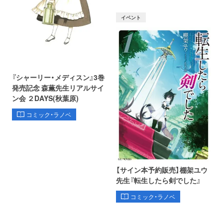
イベント
『シャーリー・メディスン』3巻
発売記念 森薫先生リアルサイ
ン会 ２DAYS(秋葉原)
コミック・ラノベ
【サイン本予約販売】棚架ユウ
先生『転生したら剣でした』
コミック・ラノベ