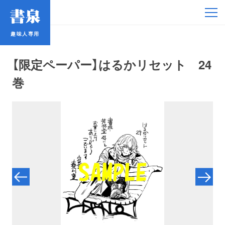
趣味人専用
趣味人専用
【限定ペーパー】はるかリセット 24
巻
アイドル
鉄道・バス
コミック・ラノベ
占い