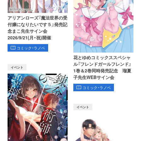
アリアンローズ『魔法世界の受
付嬢になりたいです５』発売記
念まこ先生サイン会
2026/9/21(月・祝)開催
コミック・ラノベ
花とゆめコミックススペシャ
ル『フレンドガールフレンド』
イベント
1巻＆2巻同時発売記念 瑠夏
子先生WEBサイン会
コミック・ラノベ
イベント