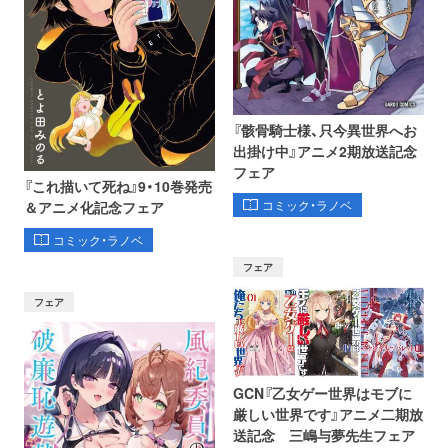
『骸骨騎士様、只今異世界へお
出掛け中』アニメ2期放送記念
フェア
『これ描いて死ね』9・10巻発売
コミック・ラノベ
＆アニメ化記念フェア
コミック・ラノベ
フェア
フェア
GCN『乙女ゲー世界はモブに
厳しい世界です』アニメ二期放
送記念 三嶋与夢先生フェア