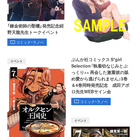
「錬金術師の聖櫃」発売記念紺
野天龍先生トークイベント
コミック・ラノベ
ぶんか社コミックス S*girl
イベント
Selection『執着幼なじみとぷ
っくり×× 再会した激重彼の舐
め愛から逃げられません』3巻
＆4巻同時発売記念 成田アポ
ロ先生WEBサイン会
コミック・ラノベ
イベント