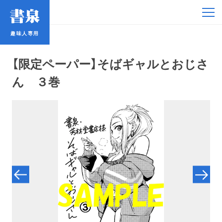
趣味人専用
趣味人専用
【限定ペーパー】そばギャルとおじさ
ん ３巻
アイドル
鉄道・バス
コミック・ラノベ
占い