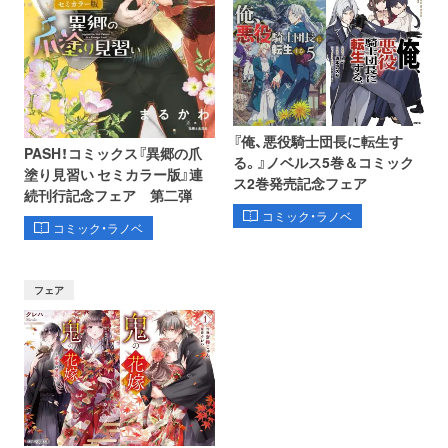
『俺、悪役騎士団長に転生す
PASH！コミックス『異郷の爪
る。』ノベルス5巻＆コミック
塗り見習い セミカラー版』連
ス2巻発売記念フェア
続刊行記念フェア 第二弾
コミック・ラノベ
コミック・ラノベ
フェア