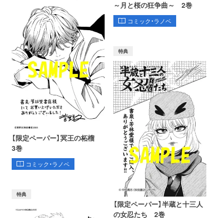
～月と桜の狂争曲～ 2巻
コミック・ラノベ
特典
【限定ペーパー】冥王の柘榴
3巻
コミック・ラノベ
特典
【限定ペーパー】半蔵と十三人
の女忍たち 2巻