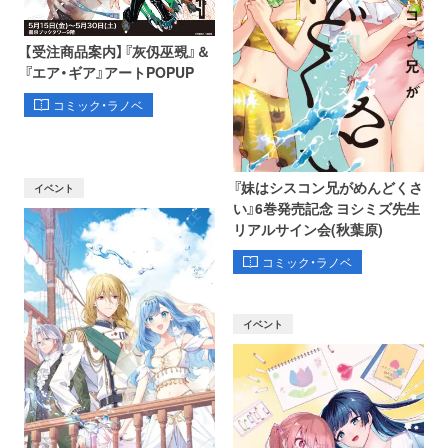
【受注商品案内】『灰仭巫覡』＆
『エア・ギア』アートPOPUP
コミック・ラノベ
『妹はシスコン兄がめんどくさ
イベント
い』6巻発売記念 ヨシミズ先生
リアルサイン会(秋葉原)
コミック・ラノベ
イベント