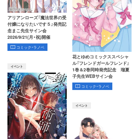
アリアンローズ『魔法世界の受
付嬢になりたいです５』発売記
念まこ先生サイン会
2026/9/21(月・祝)開催
コミック・ラノベ
花とゆめコミックススペシャ
ル『フレンドガールフレンド』
イベント
1巻＆2巻同時発売記念 瑠夏
子先生WEBサイン会
コミック・ラノベ
イベント