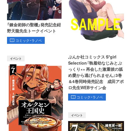
「錬金術師の聖櫃」発売記念紺
野天龍先生トークイベント
コミック・ラノベ
ぶんか社コミックス S*girl
イベント
Selection『執着幼なじみとぷ
っくり×× 再会した激重彼の舐
め愛から逃げられません』3巻
＆4巻同時発売記念 成田アポ
ロ先生WEBサイン会
コミック・ラノベ
イベント