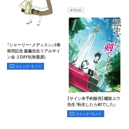
イベント
『シャーリー・メディスン』3巻
発売記念 森薫先生リアルサイ
ン会 ２DAYS(秋葉原)
コミック・ラノベ
【サイン本予約販売】棚架ユウ
先生『転生したら剣でした』
コミック・ラノベ