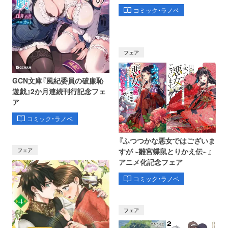
コミック・ラノベ
フェア
GCN文庫『風紀委員の破廉恥
遊戯』2か月連続刊行記念フェ
ア
コミック・ラノベ
『ふつつかな悪女ではございま
フェア
すが ~雛宮蝶鼠とりかえ伝~ 』
アニメ化記念フェア
コミック・ラノベ
フェア