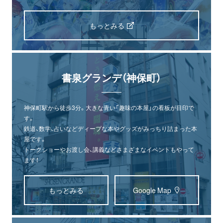
もっとみる
書泉グランデ（神保町）
神保町駅から徒歩3分。大きな青い「趣味の本屋」の看板が目印で
す。
鉄道、数学、占いなどディープな本やグッズがみっちり詰まった本
屋です。
トークショーやお渡し会、講義などさまざまなイベントもやって
ます！
もっとみる
Google Map