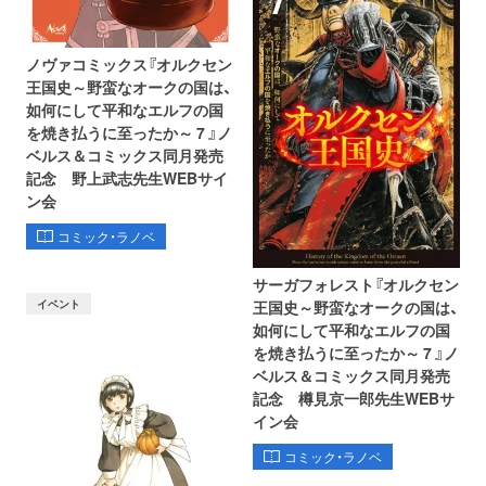
ノヴァコミックス『オルクセン
王国史～野蛮なオークの国は、
如何にして平和なエルフの国
を焼き払うに至ったか～ 7 』ノ
ベルス＆コミックス同月発売
記念 野上武志先生WEBサイ
ン会
コミック・ラノベ
サーガフォレスト『オルクセン
イベント
王国史～野蛮なオークの国は、
如何にして平和なエルフの国
を焼き払うに至ったか～ 7 』ノ
ベルス＆コミックス同月発売
記念 樽見京一郎先生WEBサ
イン会
コミック・ラノベ