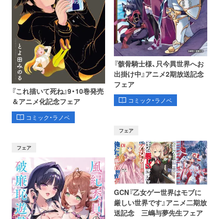
『骸骨騎士様、只今異世界へお
出掛け中』アニメ2期放送記念
フェア
『これ描いて死ね』9・10巻発売
コミック・ラノベ
＆アニメ化記念フェア
コミック・ラノベ
フェア
フェア
GCN『乙女ゲー世界はモブに
厳しい世界です』アニメ二期放
送記念 三嶋与夢先生フェア