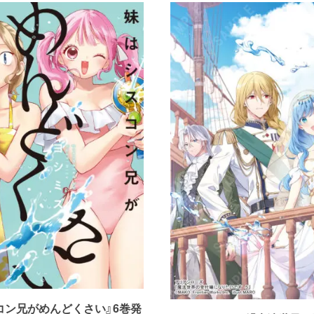
コン兄がめんどくさい』6巻発