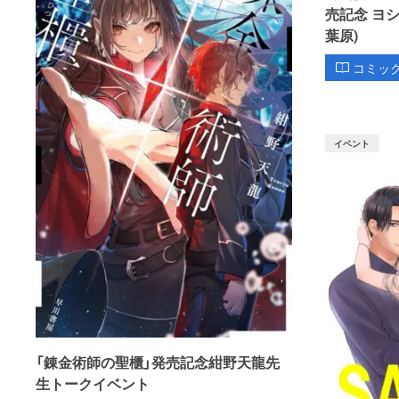
売記念 ヨ
葉原)
コミッ
イベント
「錬金術師の聖櫃」発売記念紺野天龍先
生トークイベント