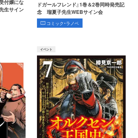
受付嬢にな
ドガールフレンド』1巻＆2巻同時発売記
先生サイン
念 瑠夏子先生WEBサイン会
コミック・ラノベ
イベント