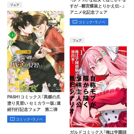
フェア
すが ~雛宮蝶鼠とりかえ伝~ 』
アニメ化記念フェア
コミック・ラノベ
フェア
PASH！コミックス『異郷の爪
塗り見習い セミカラー版』連
続刊行記念フェア 第二弾
コミック・ラノベ
ガルドコミックス『俺は学園頭