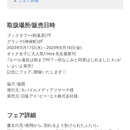
フェア詳細
お問い合わせ
取材のお申し込み
取扱場所/販売日時
ブックタワー(秋葉原)7F
グランデ(神保町)2F
2023年5月17日(水)～2023年6月16日(金)
オトナ女子に大人気！！rera 先生最新刊
『ルール違反は朝までH！？～幼なじみと同居はじめました４』が
いよいよ発売！
記念にフェア、開催いたします♡
協力・協賛
発行元：モバイルメディアリサーチ様
発売元：日販アイ・ピー・エス株式会社様
フェア詳細
慶太の兄・裕翔から、別れるよう告げられたふたり。