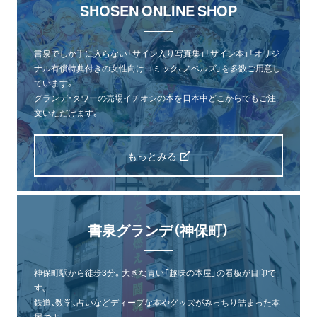
SHOSEN ONLINE SHOP
書泉でしか手に入らない「サイン入り写真集」「サイン本」「オリジ
ナル有償特典付きの女性向けコミック、ノベルズ」を多数ご用意し
ています。
グランデ・タワーの売場イチオシの本を日本中どこからでもご注
文いただけます。
もっとみる
書泉グランデ（神保町）
神保町駅から徒歩3分。大きな青い「趣味の本屋」の看板が目印で
す。
鉄道、数学、占いなどディープな本やグッズがみっちり詰まった本