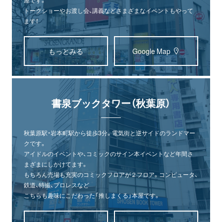
屋です。
トークショーやお渡し会、講義などさまざまなイベントもやって
ます！
もっとみる
Google Map
書泉ブックタワー（秋葉原）
秋葉原駅・岩本町駅から徒歩3分。電気街と逆サイドのランドマー
クです。
アイドルのイベントや、コミックのサイン本イベントなど年間さ
まざまにしかけてます。
もちろん売場も充実のコミックフロアが２フロア。コンピュータ、
鉄道、特撮、プロレスなど
こちらも趣味にこだわった「推しまくる」本屋です。