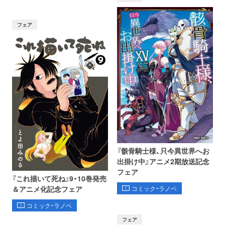
フェア
『骸骨騎士様、只今異世界へお
出掛け中』アニメ2期放送記念
フェア
『これ描いて死ね』9・10巻発売
コミック・ラノベ
＆アニメ化記念フェア
コミック・ラノベ
フェア