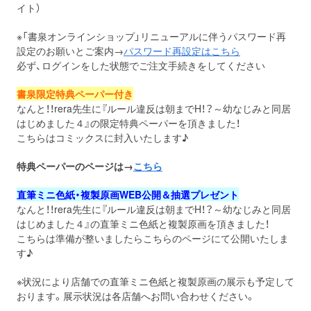
イト）
※「書泉オンラインショップ」リニューアルに伴うパスワード再
設定のお願いとご案内→
パスワード再設定はこちら
必ず、ログインをした状態でご注文手続きをしてください
書泉限定特典ペーパー付き
なんと！！rera先生に『ルール違反は朝までH！？～幼なじみと同居
はじめました４』の限定特典ペーパーを頂きました！
こちらはコミックスに封入いたします♪
特典ペーパーのページは→
こちら
直筆ミニ色紙・複製原画WEB公開＆抽選プレゼント
なんと！！rera先生に『ルール違反は朝までH！？～幼なじみと同居
はじめました４』の直筆ミニ色紙と複製原画を頂きました！
こちらは準備が整いましたらこちらのページにて公開いたしま
す♪
※状況により店舗での直筆ミニ色紙と複製原画の展示も予定して
おります。展示状況は各店舗へお問い合わせください。