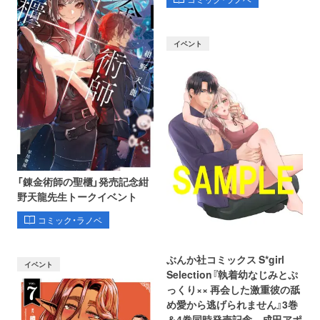
イベント
「錬金術師の聖櫃」発売記念紺
野天龍先生トークイベント
コミック・ラノベ
ぶんか社コミックス S*girl
イベント
Selection『執着幼なじみとぷ
っくり×× 再会した激重彼の舐
め愛から逃げられません』3巻
＆4巻同時発売記念 成田アポ