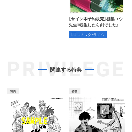
【サイン本予約販売】棚架ユウ
先生『転生したら剣でした』
コミック・ラノベ
PRIVILEGE
関連する特典
特典
特典