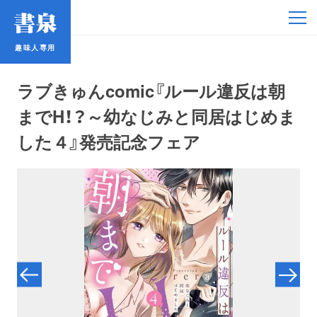
趣味人専用
趣味人専用
ラブきゅんcomic『ルール違反は朝
までH！？～幼なじみと同居はじめま
した４』発売記念フェア
アイドル
鉄道・バス
コミック・ラノベ
占い