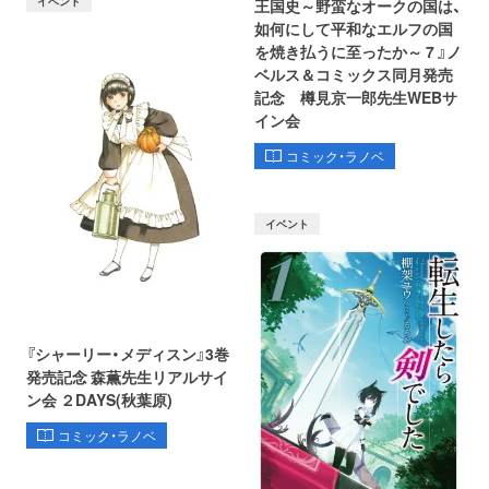
イベント
王国史～野蛮なオークの国は、
如何にして平和なエルフの国
を焼き払うに至ったか～ 7 』ノ
ベルス＆コミックス同月発売
記念 樽見京一郎先生WEBサ
イン会
コミック・ラノベ
イベント
『シャーリー・メディスン』3巻
発売記念 森薫先生リアルサイ
ン会 ２DAYS(秋葉原)
コミック・ラノベ