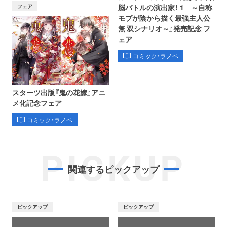
フェア
脳バトルの演出家！ 1 ～自称
モブが陰から描く最強主人公
無 双シナリオ～』発売記念 フ
ェア
コミック・ラノベ
スターツ出版『鬼の花嫁』アニ
メ化記念フェア
コミック・ラノベ
PICKUP
関連するピックアップ
ピックアップ
ピックアップ