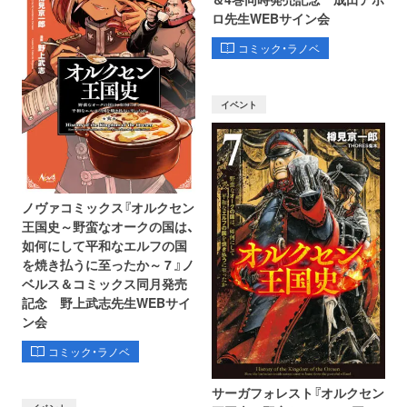
ロ先生WEBサイン会
コミック・ラノベ
イベント
ノヴァコミックス『オルクセン
王国史～野蛮なオークの国は、
如何にして平和なエルフの国
を焼き払うに至ったか～ 7 』ノ
ベルス＆コミックス同月発売
記念 野上武志先生WEBサイ
ン会
コミック・ラノベ
サーガフォレスト『オルクセン