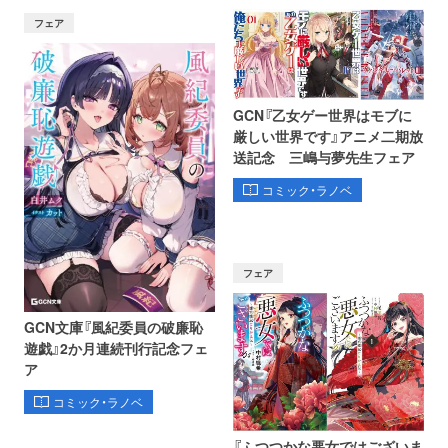
フェア
GCN『乙女ゲー世界はモブに
厳しい世界です』アニメ二期放
送記念 三嶋与夢先生フェア
コミック・ラノベ
フェア
GCN文庫『風紀委員の破廉恥
遊戯』2か月連続刊行記念フェ
ア
コミック・ラノベ
『ふつつかな悪女ではございま