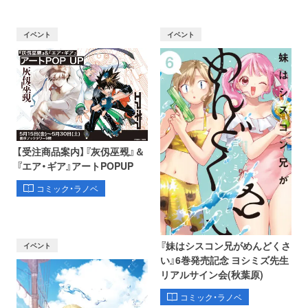
イベント
イベント
【受注商品案内】『灰仭巫覡』＆
『エア・ギア』アートPOPUP
コミック・ラノベ
『妹はシスコン兄がめんどくさ
イベント
い』6巻発売記念 ヨシミズ先生
リアルサイン会(秋葉原)
コミック・ラノベ