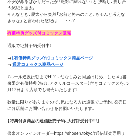
不安が募るばかりだったが「絶対に離れない」と 決断し、愛し合
う悠紀と慶太。
そんなとき、慶太から突然「お前と将来のこと、ちゃんと考えな
きゃな」 と言われた悠紀は――…！？
有償特典グッズ付コミックス販売
通販で絶賛予約受付中！
→
【有償特典グッズ付】コミックス商品ページ
→
通常コミックス商品ページ
『ルール違反は朝までH！？～幼なじみと同居はじめました４』書
泉限定有償特典（特典：アクリルコースター）付きコミックスを、5
月17日より店頭でも発売いたします！
数量に限りがありますので、気になる方は通販でご予約、発売日
に各店舗にお問い合わせをお願いいたします。
【特典付き商品の通信販売予約、大好評受付中！！】
書泉オンラインオーダーhttps://shosen.tokyo/(通信販売専用サ