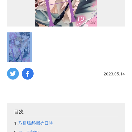
プロレス
数学
コンピューター
ミリタリー
2023.05.14
その他
イベント
特典
目次
フェア
お知らせ
取扱場所/販売日時
会社概要
プライバシーポリシー