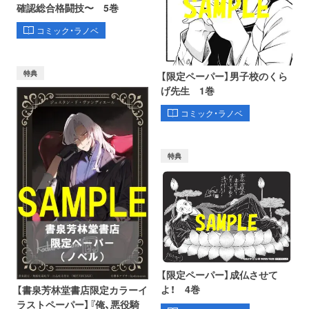
確認総合格闘技〜 5巻
コミック・ラノベ
特典
【限定ペーパー】男子校のくら
げ先生 1巻
コミック・ラノベ
特典
【限定ペーパー】成仏させて
よ！ 4巻
【書泉芳林堂書店限定カラーイ
ラストペーパー】『俺、悪役騎