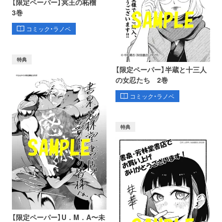
【限定ペーパー】冥王の柘榴
3巻
コミック・ラノベ
特典
【限定ペーパー】半蔵と十三人
の女忍たち 2巻
コミック・ラノベ
特典
【限定ペーパー】U．M．A〜未