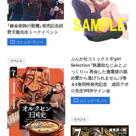
「錬金術師の聖櫃」発売記念紺
野天龍先生トークイベント
コミック・ラノベ
ぶんか社コミックス S*girl
イベント
Selection『執着幼なじみとぷ
っくり×× 再会した激重彼の舐
め愛から逃げられません』3巻
＆4巻同時発売記念 成田アポ
ロ先生WEBサイン会
コミック・ラノベ
イベント