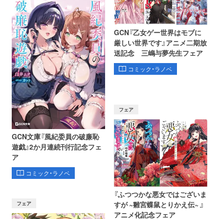
GCN『乙女ゲー世界はモブに
厳しい世界です』アニメ二期放
送記念 三嶋与夢先生フェア
コミック・ラノベ
フェア
GCN文庫『風紀委員の破廉恥
遊戯』2か月連続刊行記念フェ
ア
コミック・ラノベ
『ふつつかな悪女ではございま
フェア
すが ~雛宮蝶鼠とりかえ伝~ 』
アニメ化記念フェア