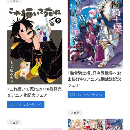
フェア
『骸骨騎士様、只今異世界へお
出掛け中』アニメ2期放送記念
フェア
『これ描いて死ね』9・10巻発売
コミック・ラノベ
＆アニメ化記念フェア
コミック・ラノベ
フェア
フェア