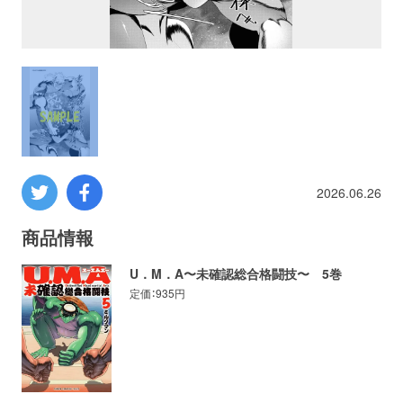
プロレス
数学
コンピューター
ミリタリー
2026.06.26
その他
商品情報
U．M．A〜未確認総合格闘技〜 5巻
定価：935円
イベント
特典
フェア
お知らせ
会社概要
プライバシーポリシー