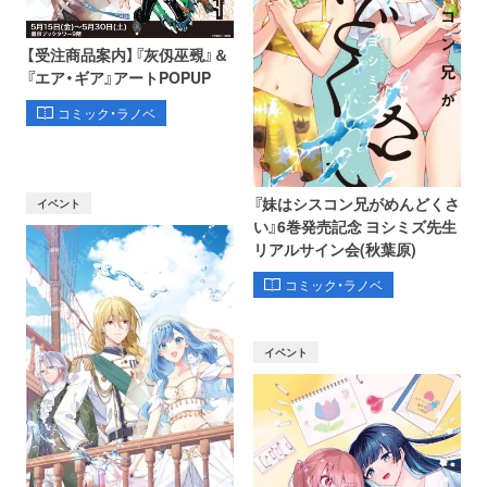
【受注商品案内】『灰仭巫覡』＆
『エア・ギア』アートPOPUP
コミック・ラノベ
『妹はシスコン兄がめんどくさ
イベント
い』6巻発売記念 ヨシミズ先生
リアルサイン会(秋葉原)
コミック・ラノベ
イベント