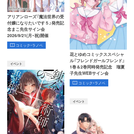
アリアンローズ『魔法世界の受
付嬢になりたいです５』発売記
念まこ先生サイン会
2026/9/21(月・祝)開催
コミック・ラノベ
花とゆめコミックススペシャ
ル『フレンドガールフレンド』
イベント
1巻＆2巻同時発売記念 瑠夏
子先生WEBサイン会
コミック・ラノベ
イベント