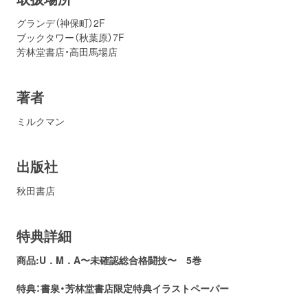
グランデ（神保町）2F
ブックタワー（秋葉原）7F
芳林堂書店・高田馬場店
著者
ミルクマン
出版社
秋田書店
特典詳細
商品:U．M．A〜未確認総合格闘技〜 5巻
特典：書泉・芳林堂書店
限定特典イラストペーパー