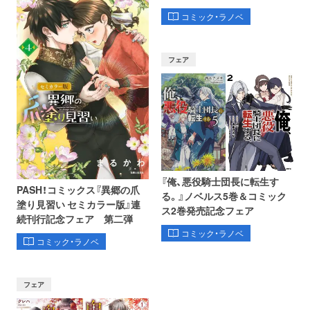
コミック・ラノベ
フェア
『俺、悪役騎士団長に転生す
PASH！コミックス『異郷の爪
る。』ノベルス5巻＆コミック
塗り見習い セミカラー版』連
ス2巻発売記念フェア
続刊行記念フェア 第二弾
コミック・ラノベ
コミック・ラノベ
フェア