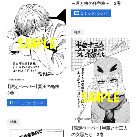
～月と桜の狂争曲～ 2巻
コミック・ラノベ
特典
【限定ペーパー】冥王の柘榴
3巻
コミック・ラノベ
特典
【限定ペーパー】半蔵と十三人
の女忍たち 2巻