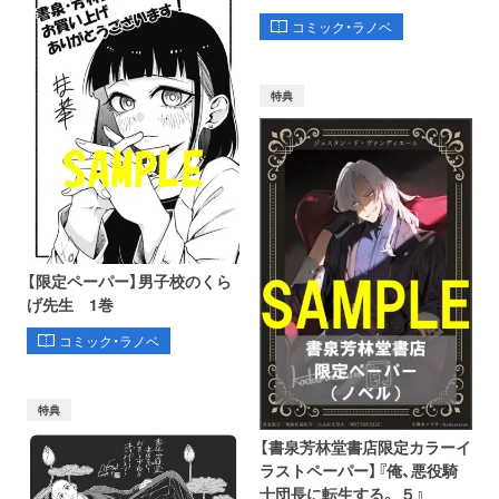
コミック・ラノベ
特典
【限定ペーパー】男子校のくら
げ先生 1巻
コミック・ラノベ
特典
【書泉芳林堂書店限定カラーイ
ラストペーパー】『俺、悪役騎
士団長に転生する。 ５』