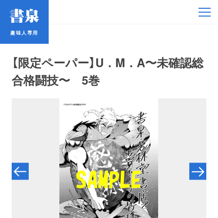
趣味人専用
趣味人専用
【限定ペーパー】U．M．A〜未確認総
合格闘技〜 5巻
アイドル
鉄道・バス
コミック・ラノベ
占い