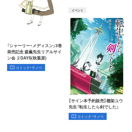
イベント
『シャーリー・メディスン』3巻
発売記念 森薫先生リアルサイ
ン会 ２DAYS(秋葉原)
コミック・ラノベ
【サイン本予約販売】棚架ユウ
先生『転生したら剣でした』
コミック・ラノベ