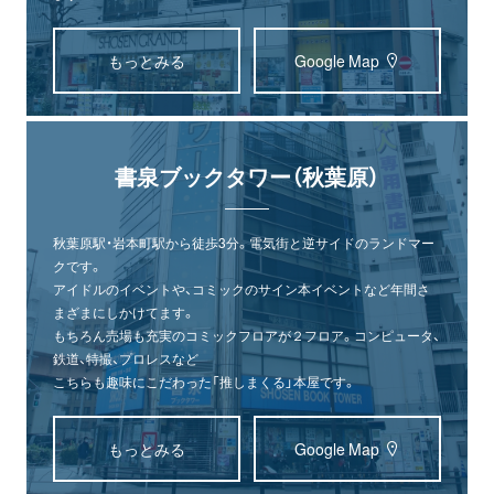
もっとみる
Google Map
書泉ブックタワー（秋葉原）
秋葉原駅・岩本町駅から徒歩3分。電気街と逆サイドのランドマー
クです。
アイドルのイベントや、コミックのサイン本イベントなど年間さ
まざまにしかけてます。
もちろん売場も充実のコミックフロアが２フロア。コンピュータ、
鉄道、特撮、プロレスなど
こちらも趣味にこだわった「推しまくる」本屋です。
もっとみる
Google Map