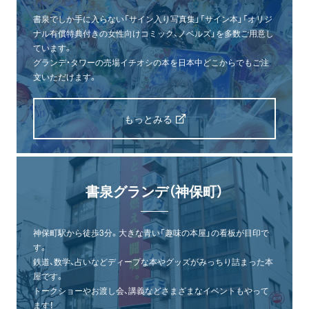
書泉でしか手に入らない「サイン入り写真集」「サイン本」「オリジ
ナル有償特典付きの女性向けコミック、ノベルズ」を多数ご用意し
ています。
グランデ・タワーの売場イチオシの本を日本中どこからでもご注
文いただけます。
もっとみる
書泉グランデ（神保町）
神保町駅から徒歩3分。大きな青い「趣味の本屋」の看板が目印で
す。
鉄道、数学、占いなどディープな本やグッズがみっちり詰まった本
屋です。
トークショーやお渡し会、講義などさまざまなイベントもやって
ます！