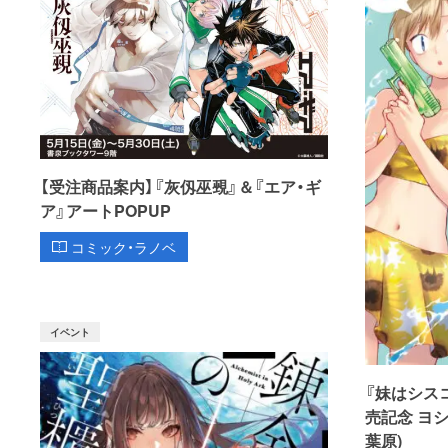
【受注商品案内】『灰仭巫覡』＆『エア・ギ
ア』アートPOPUP
コミック・ラノベ
イベント
『妹はシス
売記念 ヨ
葉原)