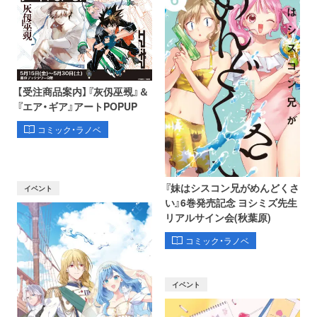
【受注商品案内】『灰仭巫覡』＆
『エア・ギア』アートPOPUP
コミック・ラノベ
『妹はシスコン兄がめんどくさ
イベント
い』6巻発売記念 ヨシミズ先生
リアルサイン会(秋葉原)
コミック・ラノベ
イベント