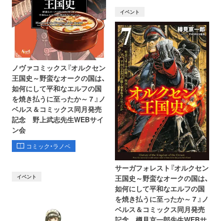
イベント
ノヴァコミックス『オルクセン
王国史～野蛮なオークの国は、
如何にして平和なエルフの国
を焼き払うに至ったか～ 7 』ノ
ベルス＆コミックス同月発売
記念 野上武志先生WEBサイ
ン会
コミック・ラノベ
サーガフォレスト『オルクセン
イベント
王国史～野蛮なオークの国は、
如何にして平和なエルフの国
を焼き払うに至ったか～ 7 』ノ
ベルス＆コミックス同月発売
記念 樽見京一郎先生WEBサ