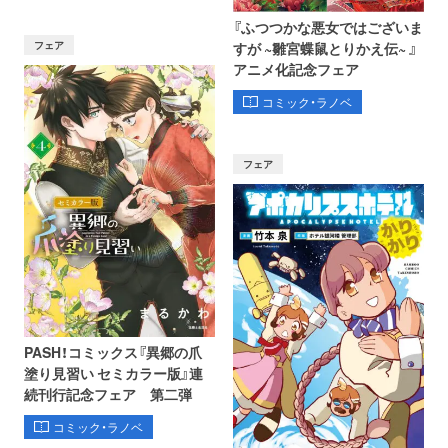
『ふつつかな悪女ではございま
フェア
すが ~雛宮蝶鼠とりかえ伝~ 』
アニメ化記念フェア
コミック・ラノベ
フェア
PASH！コミックス『異郷の爪
塗り見習い セミカラー版』連
続刊行記念フェア 第二弾
コミック・ラノベ