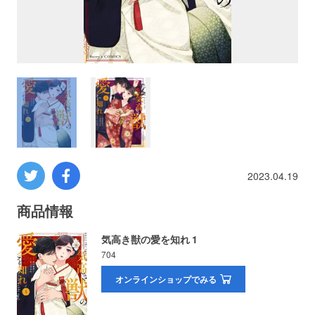
プロレス
数学
コンピューター
ミリタリー
2023.04.19
その他
商品情報
イベント
特典
気高き獣の愛を知れ 1
704
フェア
お知らせ
オンラインショップでみる
会社概要
プライバシーポリシー