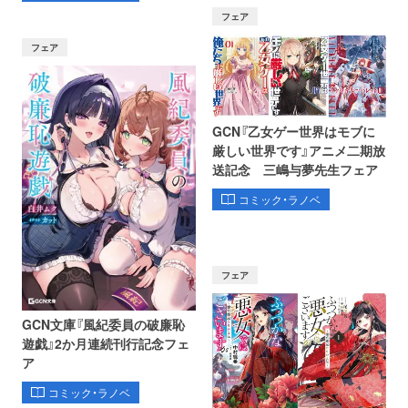
フェア
フェア
GCN『乙女ゲー世界はモブに
厳しい世界です』アニメ二期放
送記念 三嶋与夢先生フェア
コミック・ラノベ
フェア
GCN文庫『風紀委員の破廉恥
遊戯』2か月連続刊行記念フェ
ア
コミック・ラノベ