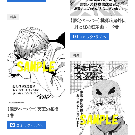
特典
【限定ペーパー】桃源暗鬼外伝
～月と桜の狂争曲～ 2巻
コミック・ラノベ
特典
【限定ペーパー】冥王の柘榴
3巻
コミック・ラノベ