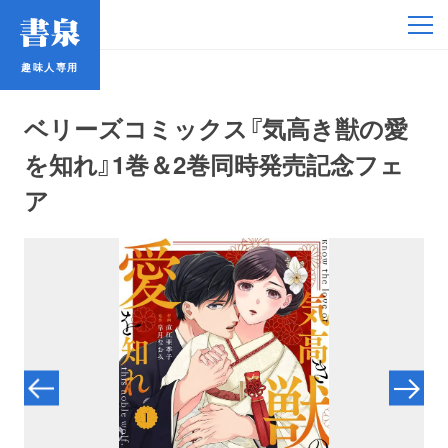
趣味人専用
趣味人専用
ベリーズコミックス『気高き獣の愛
を知れ』1巻＆2巻同時発売記念フェ
ア
アイドル
鉄道・バス
コミック・ラノベ
占い