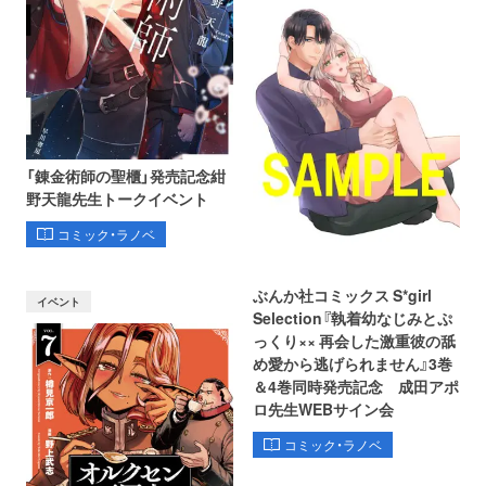
「錬金術師の聖櫃」発売記念紺
野天龍先生トークイベント
コミック・ラノベ
ぶんか社コミックス S*girl
イベント
Selection『執着幼なじみとぷ
っくり×× 再会した激重彼の舐
め愛から逃げられません』3巻
＆4巻同時発売記念 成田アポ
ロ先生WEBサイン会
コミック・ラノベ