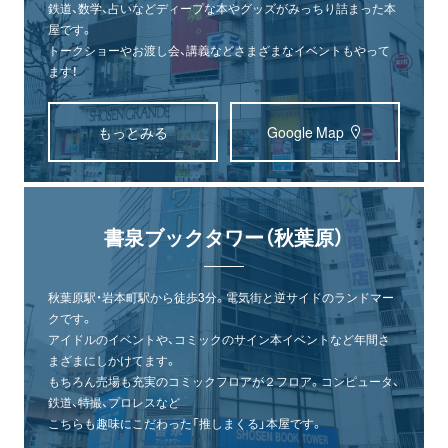
鉄道、数学、占いなどディープな本やグッズがみっちり詰まった本
屋です。
トークショーやお渡し会、講義などさまざまなイベントもやって
ます！
もっとみる
Google Map
書泉ブックタワー（秋葉原）
秋葉原駅・岩本町駅から徒歩3分。電気街と逆サイドのランドマー
クです。
アイドルのイベントや、コミックのサイン本イベントなど年間さ
まざまにしかけてます。
もちろん売場も充実のコミックフロアが２フロア。コンピュータ、
鉄道、特撮、プロレスなど
こちらも趣味にこだわった「推しまくる」本屋です。