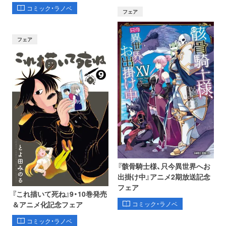
コミック・ラノベ
フェア
フェア
『骸骨騎士様、只今異世界へお
出掛け中』アニメ2期放送記念
フェア
『これ描いて死ね』9・10巻発売
コミック・ラノベ
＆アニメ化記念フェア
コミック・ラノベ