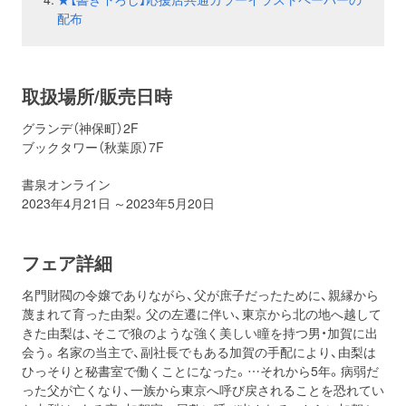
配布
取扱場所/販売日時
グランデ（神保町）2F
ブックタワー（秋葉原）7F
書泉オンライン
2023年4月21日 ～2023年5月20日
フェア詳細
名門財閥の令嬢でありながら、父が庶子だったために、親縁から
蔑まれて育った由梨。父の左遷に伴い、東京から北の地へ越して
きた由梨は、そこで狼のような強く美しい瞳を持つ男・加賀に出
会う。名家の当主で、副社長でもある加賀の手配により、由梨は
ひっそりと秘書室で働くことになった。…それから5年。病弱だ
った父が亡くなり、一族から東京へ呼び戻されることを恐れてい