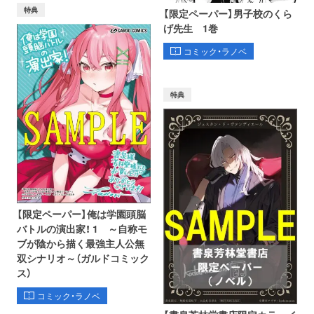
特典
【限定ペーパー】男子校のくら
げ先生 1巻
コミック・ラノベ
特典
【限定ペーパー】俺は学園頭脳
バトルの演出家！ 1 ～自称モ
ブが陰から描く最強主人公無
双シナリオ～（ガルドコミック
ス）
コミック・ラノベ