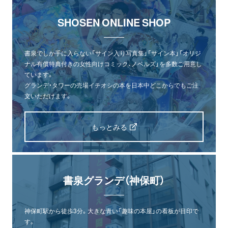
SHOSEN ONLINE SHOP
書泉でしか手に入らない「サイン入り写真集」「サイン本」「オリジ
ナル有償特典付きの女性向けコミック、ノベルズ」を多数ご用意し
ています。
グランデ・タワーの売場イチオシの本を日本中どこからでもご注
文いただけます。
もっとみる
書泉グランデ（神保町）
神保町駅から徒歩3分。大きな青い「趣味の本屋」の看板が目印で
す。