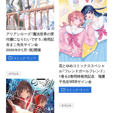
アリアンローズ『魔法世界の受
付嬢になりたいです５』発売記
念まこ先生サイン会
2026/9/21(月・祝)開催
コミック・ラノベ
花とゆめコミックススペシャ
ル『フレンドガールフレンド』
イベント
1巻＆2巻同時発売記念 瑠夏
子先生WEBサイン会
コミック・ラノベ
イベント