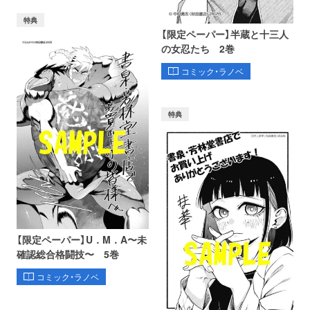
特典
【限定ペーパー】半蔵と十三人
の女忍たち 2巻
コミック・ラノベ
特典
【限定ペーパー】U．M．A〜未
確認総合格闘技〜 5巻
コミック・ラノベ