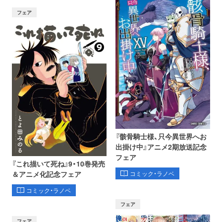
フェア
『骸骨騎士様、只今異世界へお
出掛け中』アニメ2期放送記念
フェア
『これ描いて死ね』9・10巻発売
コミック・ラノベ
＆アニメ化記念フェア
コミック・ラノベ
フェア
フェア