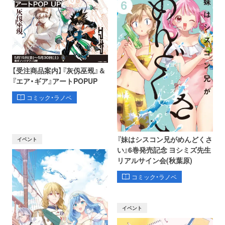
【受注商品案内】『灰仭巫覡』＆
『エア・ギア』アートPOPUP
コミック・ラノベ
『妹はシスコン兄がめんどくさ
イベント
い』6巻発売記念 ヨシミズ先生
リアルサイン会(秋葉原)
コミック・ラノベ
イベント