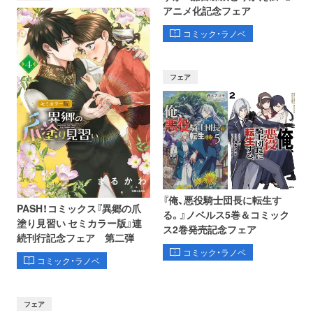
アニメ化記念フェア
コミック・ラノベ
フェア
『俺、悪役騎士団長に転生す
PASH！コミックス『異郷の爪
る。』ノベルス5巻＆コミック
塗り見習い セミカラー版』連
ス2巻発売記念フェア
続刊行記念フェア 第二弾
コミック・ラノベ
コミック・ラノベ
フェア