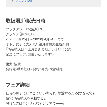
フェア詳細
お問い合わせ
取材のお申し込み
取扱場所/販売日時
ブックタワー（秋葉原）7F
グランデ（神保町）2F
2023年3月25日 ～2023年4月24日 まで
オトナ女子に大人気！！望月蜜桃先生最新刊
『偽装彼氏は年上おじさま I』がいよいよ発売！
記念にフェア、開催いたします♡
協力・協賛
発行元：秋水社様 / 発行・発売：大都社様
フェア詳細
社長の息子にしつこくいい寄られ、撃退するために“なんでも
屋”に偽装彼氏を依頼すると、
現れたのはハンサムなオジサマで――。