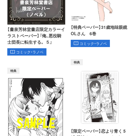
【特典ペーパー】31歳地味眼鏡
【書泉芳林堂書店限定カラーイ
OLさん 6巻
ラストペーパー】『俺、悪役騎
士団長に転生する。 ５』
コミック・ラノベ
コミック・ラノベ
特典
特典
【限定ペーパー】恋より青く 5