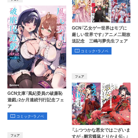
GCN『乙女ゲー世界はモブに
厳しい世界です』アニメ二期放
送記念 三嶋与夢先生フェア
コミック・ラノベ
フェア
GCN文庫『風紀委員の破廉恥
遊戯』2か月連続刊行記念フェ
ア
コミック・ラノベ
『ふつつかな悪女ではございま
フェア
すが ~雛宮蝶鼠とりかえ伝~ 』