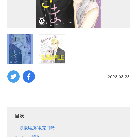
プロレス
数学
コンピューター
ミリタリー
2023.03.23
その他
イベント
特典
目次
フェア
お知らせ
取扱場所/販売日時
会社概要
プライバシーポリシー