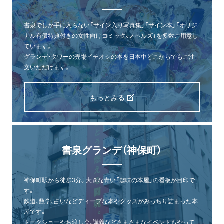
書泉でしか手に入らない「サイン入り写真集」「サイン本」「オリジ
ナル有償特典付きの女性向けコミック、ノベルズ」を多数ご用意し
ています。
グランデ・タワーの売場イチオシの本を日本中どこからでもご注
文いただけます。
もっとみる
書泉グランデ（神保町）
神保町駅から徒歩3分。大きな青い「趣味の本屋」の看板が目印で
す。
鉄道、数学、占いなどディープな本やグッズがみっちり詰まった本
屋です。
トークショーやお渡し会、講義などさまざまなイベントもやって