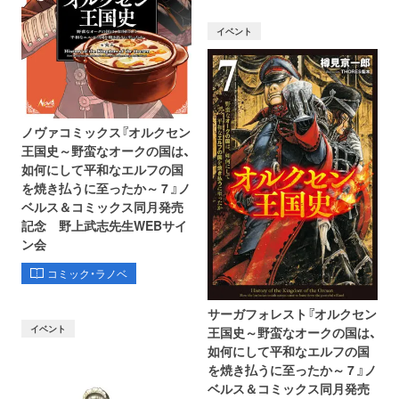
イベント
ノヴァコミックス『オルクセン
王国史～野蛮なオークの国は、
如何にして平和なエルフの国
を焼き払うに至ったか～ 7 』ノ
ベルス＆コミックス同月発売
記念 野上武志先生WEBサイ
ン会
コミック・ラノベ
サーガフォレスト『オルクセン
イベント
王国史～野蛮なオークの国は、
如何にして平和なエルフの国
を焼き払うに至ったか～ 7 』ノ
ベルス＆コミックス同月発売