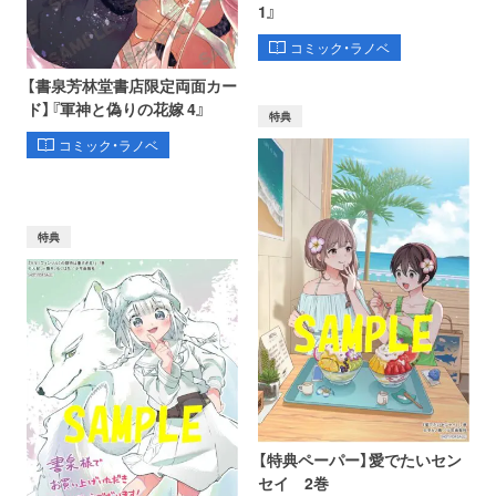
1』
コミック・ラノベ
【書泉芳林堂書店限定両面カー
ド】『軍神と偽りの花嫁 4』
特典
コミック・ラノベ
特典
【特典ペーパー】愛でたいセン
セイ 2巻