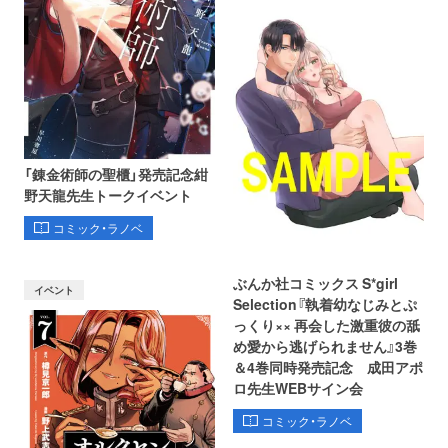
「錬金術師の聖櫃」発売記念紺
野天龍先生トークイベント
コミック・ラノベ
ぶんか社コミックス S*girl
イベント
Selection『執着幼なじみとぷ
っくり×× 再会した激重彼の舐
め愛から逃げられません』3巻
＆4巻同時発売記念 成田アポ
ロ先生WEBサイン会
コミック・ラノベ