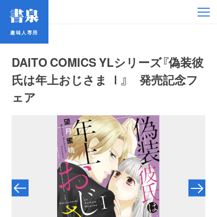
趣味人専用
趣味人専用
DAITO COMICS YLシリーズ『偽装彼
氏は年上おじさま Ⅰ』 発売記念フ
ェア
アイドル
鉄道・バス
コミック・ラノベ
占い