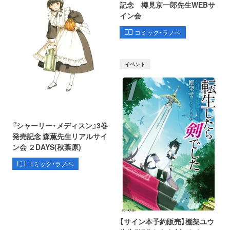
記念 樽見京一郎先生WEBサ
イン会
コミック・ラノベ
イベント
『シャーリー・メディスン』3巻
発売記念 森薫先生リアルサイ
ン会 ２DAYS(秋葉原)
コミック・ラノベ
【サイン本予約販売】棚架ユウ