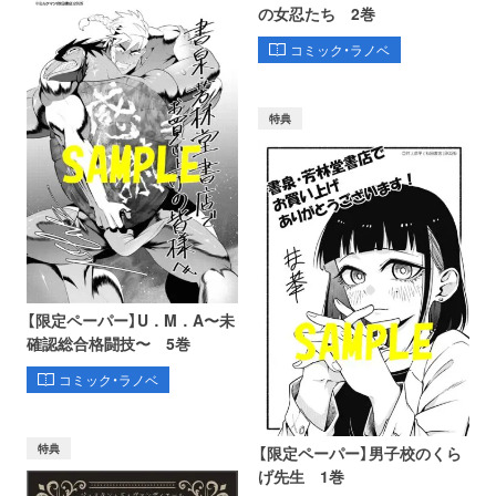
の女忍たち 2巻
コミック・ラノベ
特典
【限定ペーパー】U．M．A〜未
確認総合格闘技〜 5巻
コミック・ラノベ
特典
【限定ペーパー】男子校のくら
げ先生 1巻