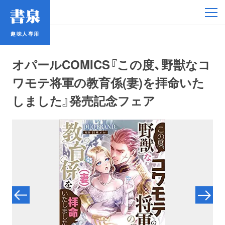
趣味人専用
趣味人専用
オパールCOMICS『この度、野獣なコ
ワモテ将軍の教育係(妻)を拝命いた
しました』発売記念フェア
アイドル
鉄道・バス
コミック・ラノベ
占い