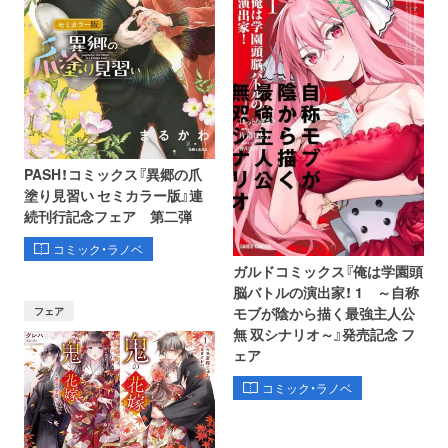
PASH！コミックス『異郷の爪
塗り見習い セミカラー版』連
続刊行記念フェア 第二弾
コミック・ラノベ
ガルドコミックス『俺は学園頭
脳バトルの演出家！ 1 ～自称
フェア
モブが陰から描く最強主人公
無 双シナリオ～』発売記念 フ
ェア
コミック・ラノベ