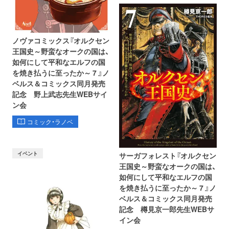
ノヴァコミックス『オルクセン
王国史～野蛮なオークの国は、
如何にして平和なエルフの国
を焼き払うに至ったか～ 7 』ノ
ベルス＆コミックス同月発売
記念 野上武志先生WEBサイ
ン会
コミック・ラノベ
イベント
サーガフォレスト『オルクセン
王国史～野蛮なオークの国は、
如何にして平和なエルフの国
を焼き払うに至ったか～ 7 』ノ
ベルス＆コミックス同月発売
記念 樽見京一郎先生WEBサ
イン会