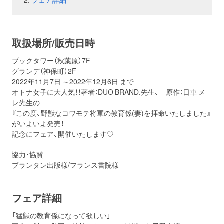
フェア詳細
お問い合わせ
取材のお申し込み
取扱場所/販売日時
ブックタワー（秋葉原）7F
グランデ（神保町）2F
2022年11月7日 ～2022年12月6日 まで
オトナ女子に大人気！！著者：DUO BRAND.先生、 原作：日車 メ
レ先生の
『この度、野獣なコワモテ将軍の教育係(妻)を拝命いたしました』
がいよいよ発売！
記念にフェア、開催いたします♡
協力・協賛
プランタン出版様/フランス書院様
フェア詳細
「猛獣の教育係になって欲しい」