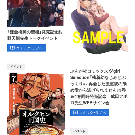
「錬金術師の聖櫃」発売記念紺
野天龍先生トークイベント
コミック・ラノベ
イベント
ぶんか社コミックス S*girl
Selection『執着幼なじみとぷ
っくり×× 再会した激重彼の舐
め愛から逃げられません』3巻
＆4巻同時発売記念 成田アポ
ロ先生WEBサイン会
コミック・ラノベ
イベント