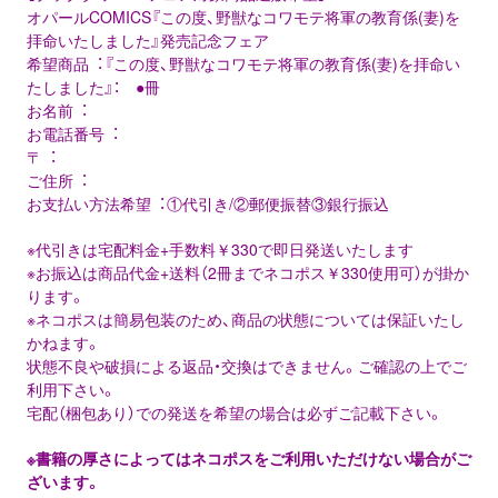
オパールCOMICS『この度、野獣なコワモテ将軍の教育係(妻)を
拝命いたしました』発売記念フェア
希望商品︓『この度、野獣なコワモテ将軍の教育係(妻)を拝命い
たしました』： ●冊
お名前︓
お電話番号︓
〒︓
ご住所︓
お⽀払い⽅法希望︓①代引き/②郵便振替③銀⾏振込
※代引きは宅配料⾦+⼿数料￥330で即⽇発送いたします
※お振込は商品代金+送料（2冊までネコポス￥330使用可）が掛か
ります。
※ネコポスは簡易包装のため、商品の状態については保証いたし
かねます。
状態不良や破損による返品・交換はできません。ご確認の上でご
利用下さい。
宅配（梱包あり）での発送を希望の場合は必ずご記載下さい。
※書籍の厚さによってはネコポスをご利用いただけない場合がご
ざいます。