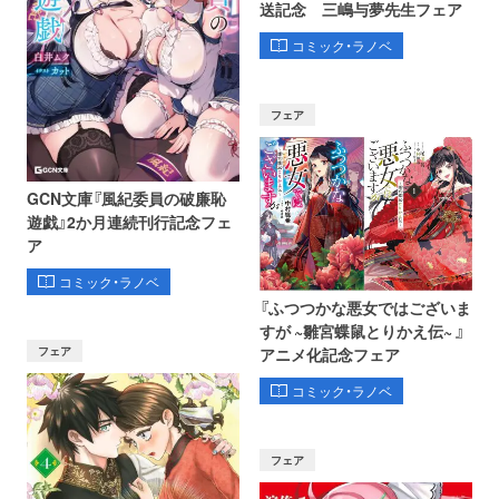
送記念 三嶋与夢先生フェア
コミック・ラノベ
フェア
GCN文庫『風紀委員の破廉恥
遊戯』2か月連続刊行記念フェ
ア
コミック・ラノベ
『ふつつかな悪女ではございま
すが ~雛宮蝶鼠とりかえ伝~ 』
フェア
アニメ化記念フェア
コミック・ラノベ
フェア