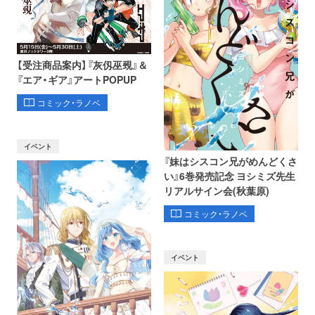
【受注商品案内】『灰仭巫覡』＆
『エア・ギア』アートPOPUP
コミック・ラノベ
イベント
『妹はシスコン兄がめんどくさ
い』6巻発売記念 ヨシミズ先生
リアルサイン会(秋葉原)
コミック・ラノベ
イベント