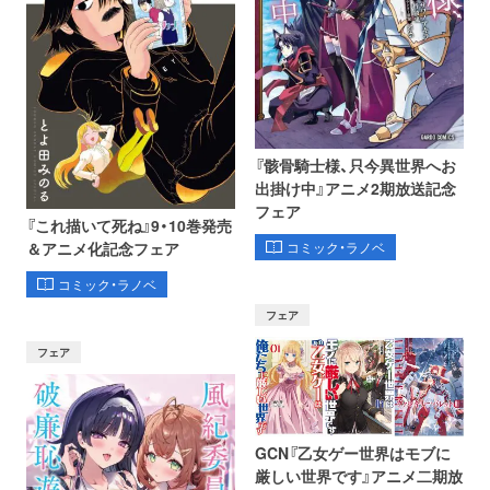
『骸骨騎士様、只今異世界へお
出掛け中』アニメ2期放送記念
フェア
『これ描いて死ね』9・10巻発売
コミック・ラノベ
＆アニメ化記念フェア
コミック・ラノベ
フェア
フェア
GCN『乙女ゲー世界はモブに
厳しい世界です』アニメ二期放