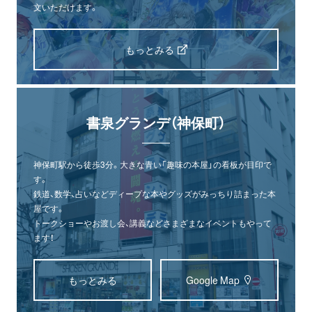
文いただけます。
もっとみる
書泉グランデ（神保町）
神保町駅から徒歩3分。大きな青い「趣味の本屋」の看板が目印で
す。
鉄道、数学、占いなどディープな本やグッズがみっちり詰まった本
屋です。
トークショーやお渡し会、講義などさまざまなイベントもやって
ます！
もっとみる
Google Map