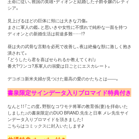
王命に従い、救国の英雄・ディオンと結婚した子爵令嬢のレティ
シア。
見上げるほどの巨体に頬には大きな刀傷。
まさに軍人の鑑、と思いきや女性に不慣れで純朴な一面を持つ
ディオンとの新婚生活は前途多難……!?
昼は夫の武骨な言動を必死で改善し、夜は絶倫な獣に激しく抱き
潰されて。
「どうしたら君を喜ばせられるか教えてくれ!」
番犬?ワンコ?系軍人の溺愛は日ごとにエスカレート。
デコボコ新米夫婦が見つけた最高の愛のかたちとは――。
書泉限定サインデータ入りブロマイド特典付き
なんと！！『この度、野獣なコワモテ将軍の教育係(妻)を拝命いた
しました』の書泉限定のDUO BRAND.先生と日車 メレ先生サイ
ンデータ入りブロマイドを頂きました！
こちらはコミックスに封入いたします♪