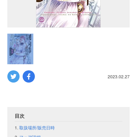
プロレス
数学
コンピューター
ミリタリー
2023.02.27
その他
イベント
特典
目次
フェア
お知らせ
取扱場所/販売日時
会社概要
プライバシーポリシー