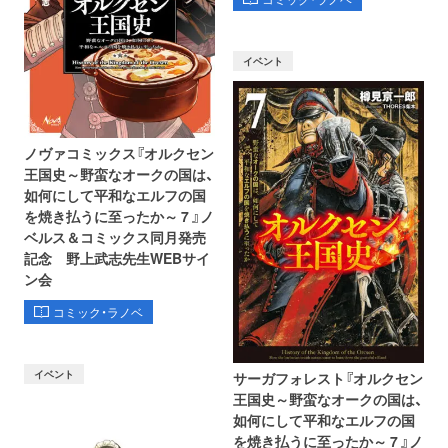
イベント
ノヴァコミックス『オルクセン
王国史～野蛮なオークの国は、
如何にして平和なエルフの国
を焼き払うに至ったか～ 7 』ノ
ベルス＆コミックス同月発売
記念 野上武志先生WEBサイ
ン会
コミック・ラノベ
イベント
サーガフォレスト『オルクセン
王国史～野蛮なオークの国は、
如何にして平和なエルフの国
を焼き払うに至ったか～ 7 』ノ