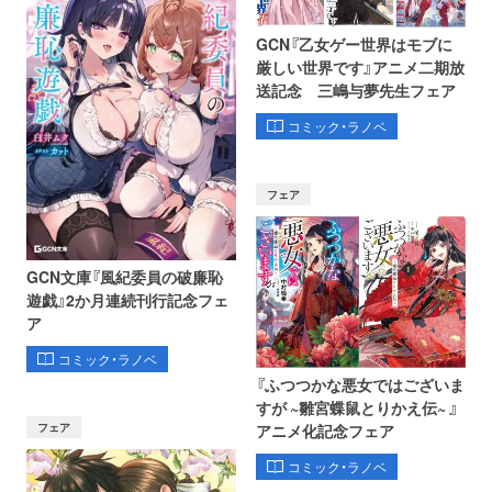
GCN『乙女ゲー世界はモブに
厳しい世界です』アニメ二期放
送記念 三嶋与夢先生フェア
コミック・ラノベ
フェア
GCN文庫『風紀委員の破廉恥
遊戯』2か月連続刊行記念フェ
ア
コミック・ラノベ
『ふつつかな悪女ではございま
すが ~雛宮蝶鼠とりかえ伝~ 』
フェア
アニメ化記念フェア
コミック・ラノベ