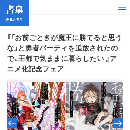
趣味人専用
趣味人専用
『「お前ごときが魔王に勝てると思う
な」と勇者パーティを追放されたの
で、王都で気ままに暮らしたい 』ア
ニメ化記念フェア
アイドル
鉄道・バス
コミック・ラノベ
占い