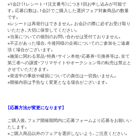
※1会計（1レシート・1注文番号）につき1回お申し込みが可能で
す。応募口数は、1会計でご購入した選択フェア対象商品の数量
です。
※レシートは再発行はできません。お会計の際に必ずお受け取り
いただき、大切に保管してください。
※当落についての個別のお問い合わせは受付ておりません。
※不正があった場合、今後同様の企画についてのご参加をご遠慮
頂く場合がございます。
※施策に関わる景品・特典・サイン本他・応募券・引換券等は、全て
第三者への譲渡・フリマサイトやオークション等の転売は禁止と
させていただきます。
※発送中の事故や破損についての責任は一切負いません。
※開催内容は予告なく変更となる場合がございます。
【応募方法が変更になります】
ご購入後、フェア開催期間内に応募フォームより応募をお願いい
たします。
※ご購入商品以外のフェアを選択しないよう、ご注意ください。