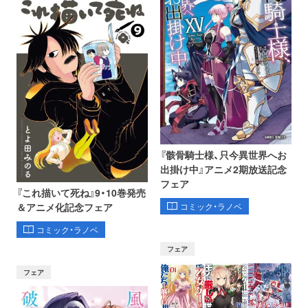
『骸骨騎士様、只今異世界へお
出掛け中』アニメ2期放送記念
フェア
『これ描いて死ね』9・10巻発売
コミック・ラノベ
＆アニメ化記念フェア
コミック・ラノベ
フェア
フェア