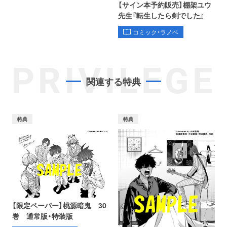
【サイン本予約販売】棚架ユウ
先生『転生したら剣でした』
コミック・ラノベ
PRIVILEGE
関連する特典
特典
特典
【限定ペーパー】桃源暗鬼 30
巻 通常版・特装版