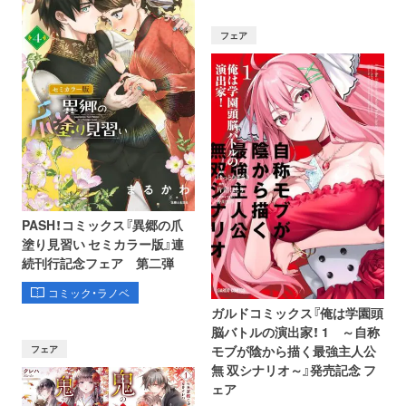
フェア
PASH！コミックス『異郷の爪
塗り見習い セミカラー版』連
続刊行記念フェア 第二弾
コミック・ラノベ
ガルドコミックス『俺は学園頭
脳バトルの演出家！ 1 ～自称
フェア
モブが陰から描く最強主人公
無 双シナリオ～』発売記念 フ
ェア