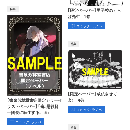
特典
【限定ペーパー】男子校のくら
げ先生 1巻
コミック・ラノベ
特典
【限定ペーパー】成仏させて
よ！ 4巻
【書泉芳林堂書店限定カラーイ
ラストペーパー】『俺、悪役騎
コミック・ラノベ
士団長に転生する。 ５』
コミック・ラノベ
特典