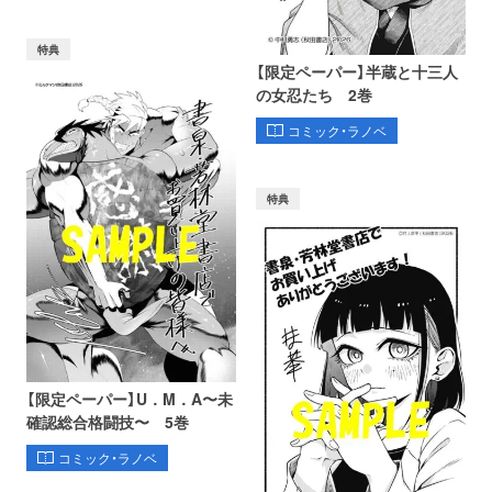
特典
【限定ペーパー】半蔵と十三人
の女忍たち 2巻
コミック・ラノベ
特典
【限定ペーパー】U．M．A〜未
確認総合格闘技〜 5巻
コミック・ラノベ