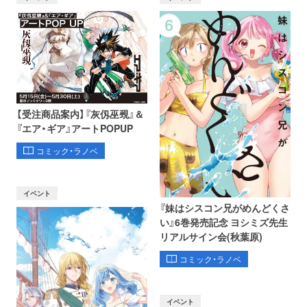
【受注商品案内】『灰仭巫覡』＆
『エア・ギア』アートPOPUP
コミック・ラノベ
イベント
『妹はシスコン兄がめんどくさ
い』6巻発売記念 ヨシミズ先生
リアルサイン会(秋葉原)
コミック・ラノベ
イベント