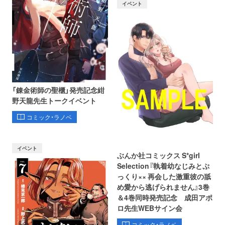
イベント
「錬金術師の聖櫃」発売記念紺
野天龍先生トークイベント
コミック・ラノベ
イベント
ぶんか社コミックス S*girl
Selection『執着幼なじみとぷ
っくり×× 再会した激重彼の舐
め愛から逃げられません』3巻
＆4巻同時発売記念 成田アポ
ロ先生WEBサイン会
コミック・ラノベ