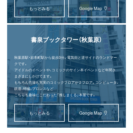
もっとみる
Google Map
書泉ブックタワー（秋葉原）
秋葉原駅・岩本町駅から徒歩3分。電気街と逆サイドのランドマー
クです。
アイドルのイベントや、コミックのサイン本イベントなど年間さ
まざまにしかけてます。
もちろん売場も充実のコミックフロアが２フロア。コンピュータ、
鉄道、特撮、プロレスなど
こちらも趣味にこだわった「推しまくる」本屋です。
もっとみる
Google Map