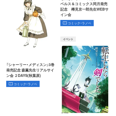
ベルス＆コミックス同月発売
記念 樽見京一郎先生WEBサ
イン会
コミック・ラノベ
イベント
『シャーリー・メディスン』3巻
発売記念 森薫先生リアルサイ
ン会 ２DAYS(秋葉原)
コミック・ラノベ