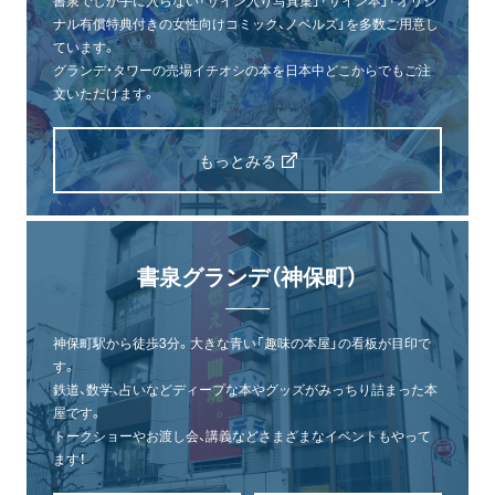
書泉でしか手に入らない「サイン入り写真集」「サイン本」「オリジ
ナル有償特典付きの女性向けコミック、ノベルズ」を多数ご用意し
ています。
グランデ・タワーの売場イチオシの本を日本中どこからでもご注
文いただけます。
もっとみる
書泉グランデ（神保町）
神保町駅から徒歩3分。大きな青い「趣味の本屋」の看板が目印で
す。
鉄道、数学、占いなどディープな本やグッズがみっちり詰まった本
屋です。
トークショーやお渡し会、講義などさまざまなイベントもやって
ます！