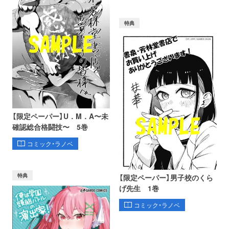
特典
【限定ペーパー】U．M．A〜未
確認総合格闘技〜 5巻
コミック・ラノベ
特典
【限定ペーパー】男子校のくら
げ先生 1巻
コミック・ラノベ