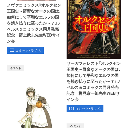
ノヴァコミックス『オルクセン
王国史～野蛮なオークの国は、
如何にして平和なエルフの国
を焼き払うに至ったか～ 7 』ノ
ベルス＆コミックス同月発売
記念 野上武志先生WEBサイ
ン会
コミック・ラノベ
サーガフォレスト『オルクセン
イベント
王国史～野蛮なオークの国は、
如何にして平和なエルフの国
を焼き払うに至ったか～ 7 』ノ
ベルス＆コミックス同月発売
記念 樽見京一郎先生WEBサ
イン会
コミック・ラノベ
イベント