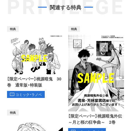
PRIVILEGE
関連する特典
特典
特典
【限定ペーパー】桃源暗鬼 30
巻 通常版・特装版
コミック・ラノベ
特典
【限定ペーパー】桃源暗鬼外伝
～月と桜の狂争曲～ 2巻