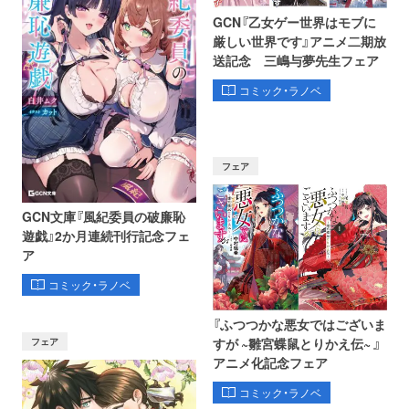
GCN『乙女ゲー世界はモブに
厳しい世界です』アニメ二期放
送記念 三嶋与夢先生フェア
コミック・ラノベ
フェア
GCN文庫『風紀委員の破廉恥
遊戯』2か月連続刊行記念フェ
ア
コミック・ラノベ
『ふつつかな悪女ではございま
フェア
すが ~雛宮蝶鼠とりかえ伝~ 』
アニメ化記念フェア
コミック・ラノベ