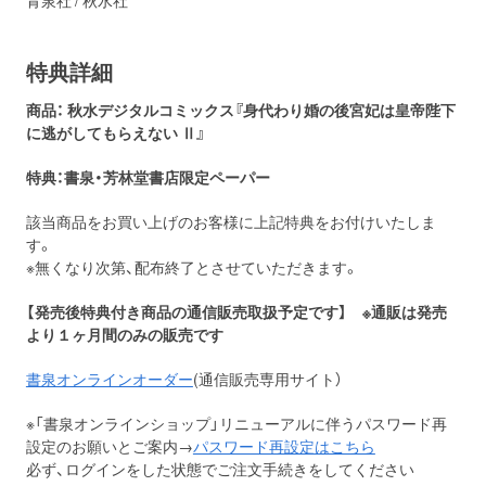
青泉社 / 秋水社
特典詳細
商品： 秋水デジタルコミックス『身代わり婚の後宮妃は皇帝陛下
に逃がしてもらえない Ⅱ』
特典：書泉・芳林堂書店限定ペーパー
該当商品をお買い上げのお客様に上記特典をお付けいたしま
す。
※無くなり次第、配布終了とさせていただきます。
【発売後特典付き商品の通信販売取扱予定です】 ※通販は発売
より１ヶ月間のみの販売です
書泉オンラインオーダー
(通信販売専用サイト）
※「書泉オンラインショップ」リニューアルに伴うパスワード再
設定のお願いとご案内→
パスワード再設定はこちら
必ず、ログインをした状態でご注文手続きをしてください