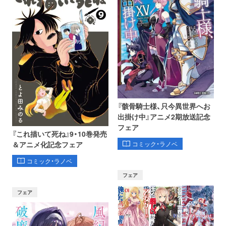
『骸骨騎士様、只今異世界へお
出掛け中』アニメ2期放送記念
フェア
『これ描いて死ね』9・10巻発売
コミック・ラノベ
＆アニメ化記念フェア
コミック・ラノベ
フェア
フェア