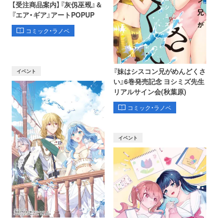
【受注商品案内】『灰仭巫覡』＆
『エア・ギア』アートPOPUP
コミック・ラノベ
『妹はシスコン兄がめんどくさ
イベント
い』6巻発売記念 ヨシミズ先生
リアルサイン会(秋葉原)
コミック・ラノベ
イベント