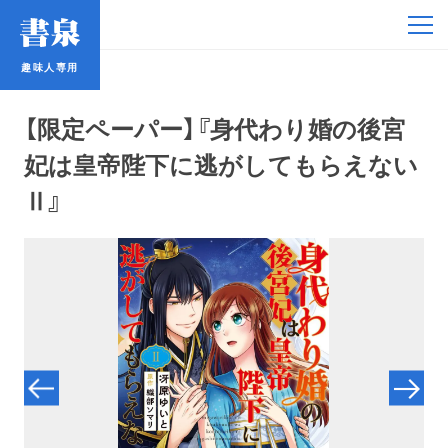
趣味人専用
趣味人専用
【限定ペーパー】『身代わり婚の後宮
妃は皇帝陛下に逃がしてもらえない
Ⅱ』
アイドル
鉄道・バス
コミック・ラノベ
占い