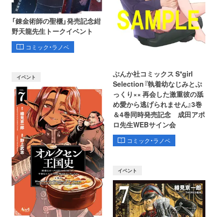
「錬金術師の聖櫃」発売記念紺
野天龍先生トークイベント
コミック・ラノベ
ぶんか社コミックス S*girl
イベント
Selection『執着幼なじみとぷ
っくり×× 再会した激重彼の舐
め愛から逃げられません』3巻
＆4巻同時発売記念 成田アポ
ロ先生WEBサイン会
コミック・ラノベ
イベント