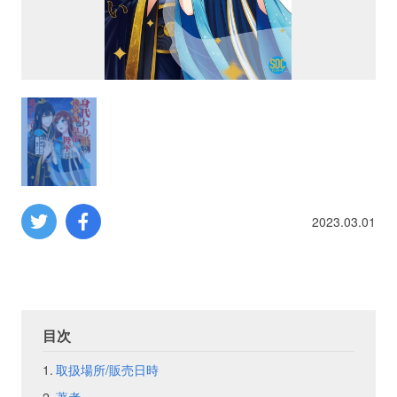
プロレス
数学
コンピューター
ミリタリー
2023.03.01
その他
イベント
特典
目次
フェア
お知らせ
取扱場所/販売日時
会社概要
プライバシーポリシー