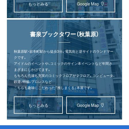
もっとみる
Google Map
書泉ブックタワー（秋葉原）
秋葉原駅・岩本町駅から徒歩3分。電気街と逆サイドのランドマー
クです。
アイドルのイベントや、コミックのサイン本イベントなど年間さ
まざまにしかけてます。
もちろん売場も充実のコミックフロアが２フロア。コンピュータ、
鉄道、特撮、プロレスなど
こちらも趣味にこだわった「推しまくる」本屋です。
もっとみる
Google Map