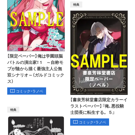
特典
【限定ペーパー】俺は学園頭脳
バトルの演出家！ 1 ～自称モ
ブが陰から描く最強主人公無
双シナリオ～（ガルドコミック
ス）
コミック・ラノベ
【書泉芳林堂書店限定カラーイ
ラストペーパー】『俺、悪役騎
特典
士団長に転生する。 ５』
コミック・ラノベ