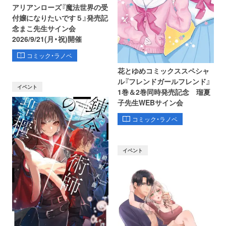
アリアンローズ『魔法世界の受
付嬢になりたいです５』発売記
念まこ先生サイン会
2026/9/21(月・祝)開催
コミック・ラノベ
花とゆめコミックススペシャ
ル『フレンドガールフレンド』
イベント
1巻＆2巻同時発売記念 瑠夏
子先生WEBサイン会
コミック・ラノベ
イベント