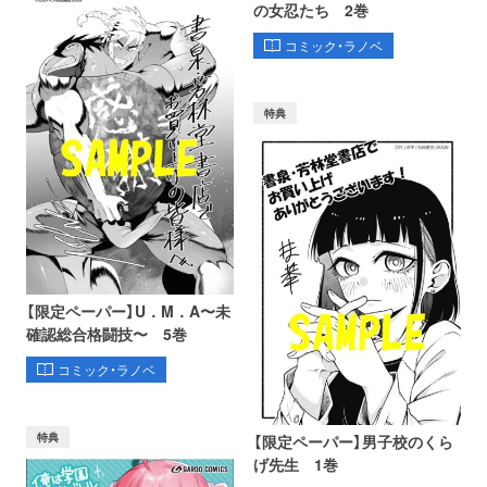
の女忍たち 2巻
コミック・ラノベ
特典
【限定ペーパー】U．M．A〜未
確認総合格闘技〜 5巻
コミック・ラノベ
特典
【限定ペーパー】男子校のくら
げ先生 1巻