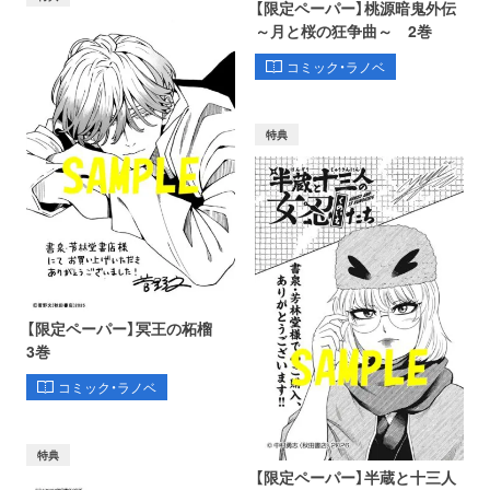
【限定ペーパー】桃源暗鬼外伝
～月と桜の狂争曲～ 2巻
コミック・ラノベ
特典
【限定ペーパー】冥王の柘榴
3巻
コミック・ラノベ
特典
【限定ペーパー】半蔵と十三人