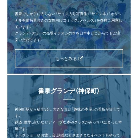
書泉でしか手に入らない「サイン入り写真集」「サイン本」「オリジ
ナル有償特典付きの女性向けコミック、ノベルズ」を多数ご用意し
ています。
グランデ・タワーの売場イチオシの本を日本中どこからでもご注
文いただけます。
もっとみる
書泉グランデ（神保町）
神保町駅から徒歩3分。大きな青い「趣味の本屋」の看板が目印で
す。
鉄道、数学、占いなどディープな本やグッズがみっちり詰まった本
屋です。
トークショーやお渡し会、講義などさまざまなイベントもやって