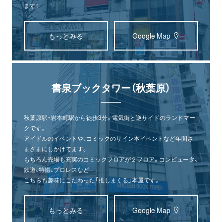
ます！
もっとみる
Google Map
書泉ブックタワー（秋葉原）
秋葉原駅・岩本町駅から徒歩3分。電気街と逆サイドのランドマー
クです。
アイドルのイベントや、コミックのサイン本イベントなど年間さ
まざまにしかけてます。
もちろん売場も充実のコミックフロアが２フロア。コンピュータ、
鉄道、特撮、プロレスなど
こちらも趣味にこだわった「推しまくる」本屋です。
もっとみる
Google Map