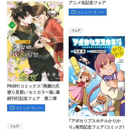
アニメ化記念フェア
コミック・ラノベ
フェア
PASH！コミックス『異郷の爪
塗り見習い セミカラー版』連
続刊行記念フェア 第二弾
コミック・ラノベ
「アポカリプスホテルかりか
フェア
り」発売記念フェア（コミック）