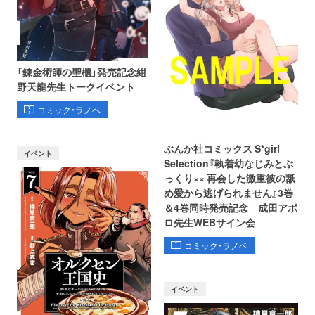
「錬金術師の聖櫃」発売記念紺
野天龍先生トークイベント
コミック・ラノベ
ぶんか社コミックス S*girl
イベント
Selection『執着幼なじみとぷ
っくり×× 再会した激重彼の舐
め愛から逃げられません』3巻
＆4巻同時発売記念 成田アポ
ロ先生WEBサイン会
コミック・ラノベ
イベント