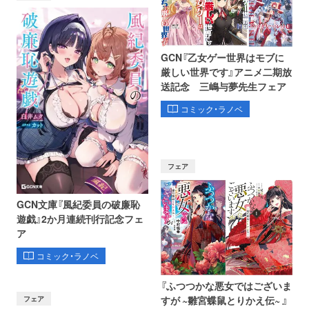
GCN『乙女ゲー世界はモブに
厳しい世界です』アニメ二期放
送記念 三嶋与夢先生フェア
コミック・ラノベ
フェア
GCN文庫『風紀委員の破廉恥
遊戯』2か月連続刊行記念フェ
ア
コミック・ラノベ
『ふつつかな悪女ではございま
フェア
すが ~雛宮蝶鼠とりかえ伝~ 』