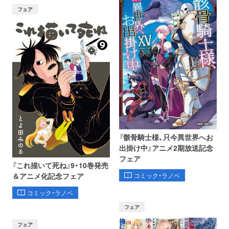
フェア
『骸骨騎士様、只今異世界へお
出掛け中』アニメ2期放送記念
フェア
『これ描いて死ね』9・10巻発売
コミック・ラノベ
＆アニメ化記念フェア
コミック・ラノベ
フェア
フェア