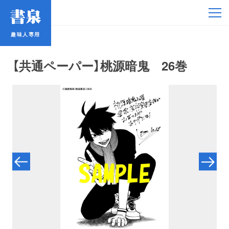
趣味人専用
趣味人専用
【共通ペーパー】桃源暗鬼 26巻
アイドル
鉄道・バス
コミック・ラノベ
占い