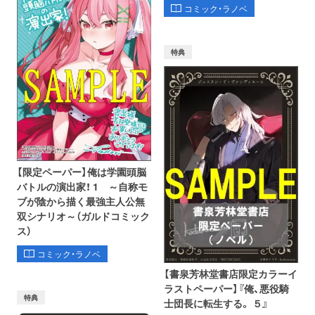
コミック・ラノベ
特典
【限定ペーパー】俺は学園頭脳
バトルの演出家！ 1 ～自称モ
ブが陰から描く最強主人公無
双シナリオ～（ガルドコミック
ス）
コミック・ラノベ
【書泉芳林堂書店限定カラーイ
ラストペーパー】『俺、悪役騎
特典
士団長に転生する。 ５』