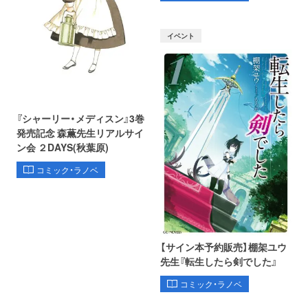
イベント
『シャーリー・メディスン』3巻
発売記念 森薫先生リアルサイ
ン会 ２DAYS(秋葉原)
コミック・ラノベ
【サイン本予約販売】棚架ユウ
先生『転生したら剣でした』
コミック・ラノベ