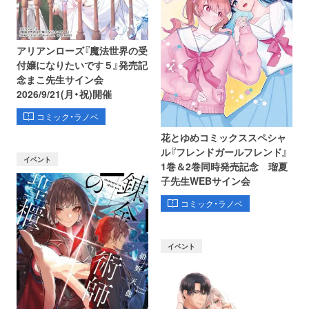
アリアンローズ『魔法世界の受
付嬢になりたいです５』発売記
念まこ先生サイン会
2026/9/21(月・祝)開催
コミック・ラノベ
花とゆめコミックススペシャ
ル『フレンドガールフレンド』
イベント
1巻＆2巻同時発売記念 瑠夏
子先生WEBサイン会
コミック・ラノベ
イベント