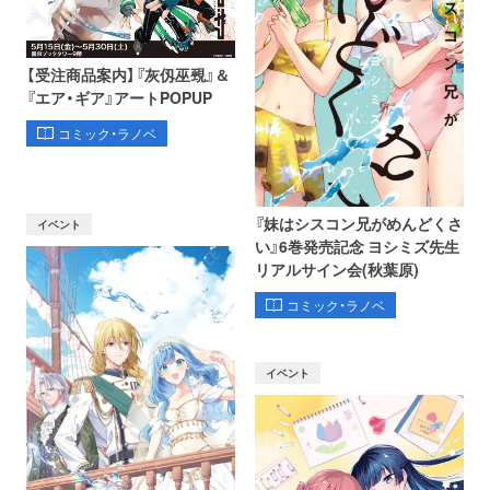
【受注商品案内】『灰仭巫覡』＆
『エア・ギア』アートPOPUP
コミック・ラノベ
『妹はシスコン兄がめんどくさ
イベント
い』6巻発売記念 ヨシミズ先生
リアルサイン会(秋葉原)
コミック・ラノベ
イベント