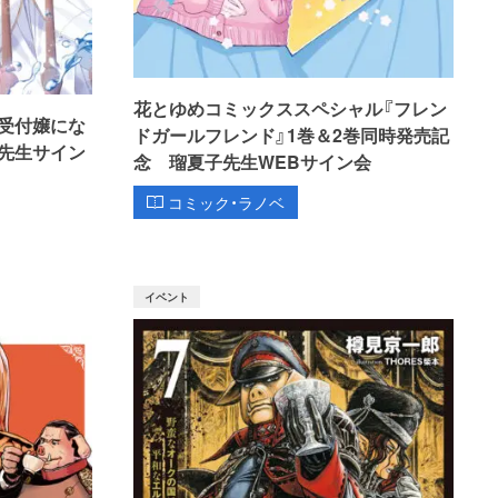
花とゆめコミックススペシャル『フレン
受付嬢にな
ドガールフレンド』1巻＆2巻同時発売記
先生サイン
念 瑠夏子先生WEBサイン会
コミック・ラノベ
イベント