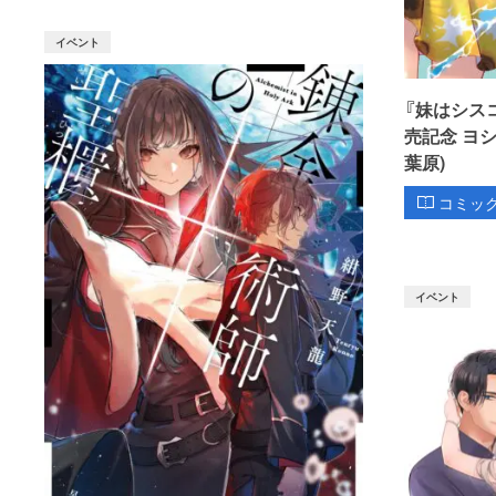
イベント
『妹はシス
売記念 ヨ
葉原)
コミッ
イベント