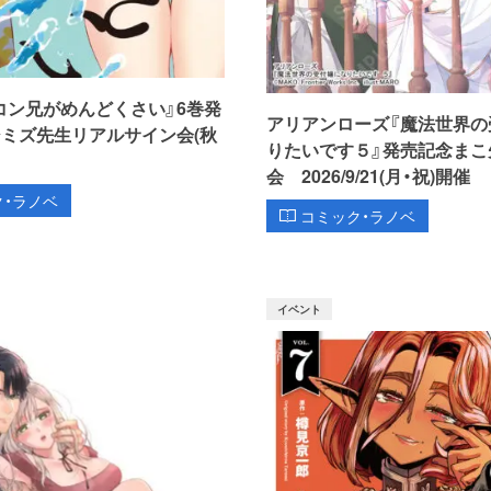
コン兄がめんどくさい』6巻発
アリアンローズ『魔法世界の
シミズ先生リアルサイン会(秋
りたいです５』発売記念まこ
会 2026/9/21(月・祝)開催
ク・ラノベ
コミック・ラノベ
イベント