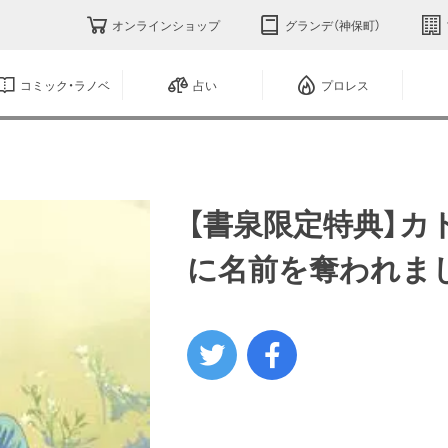
オンラインショップ
グランデ（神保町）
コミック・ラノベ
占い
プロレス
【書泉限定特典】カ
に名前を奪われま