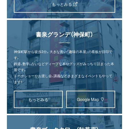
もっとみる
書泉グランデ（神保町）
神保町駅から徒歩3分。大きな青い「趣味の本屋」の看板が目印で
す。
鉄道、数学、占いなどディープな本やグッズがみっちり詰まった本
屋です。
トークショーやお渡し会、講義などさまざまなイベントもやって
ます！
もっとみる
Google Map