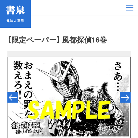
趣味人専用
趣味人専用
【限定ペーパー】 風都探偵16巻
アイドル
鉄道・バス
コミック・ラノベ
占い