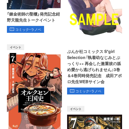
「錬金術師の聖櫃」発売記念紺
野天龍先生トークイベント
コミック・ラノベ
イベント
ぶんか社コミックス S*girl
Selection『執着幼なじみとぷ
っくり×× 再会した激重彼の舐
め愛から逃げられません』3巻
＆4巻同時発売記念 成田アポ
ロ先生WEBサイン会
コミック・ラノベ
イベント