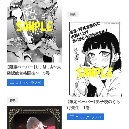
特典
【限定ペーパー】U．M．A〜未
確認総合格闘技〜 5巻
コミック・ラノベ
特典
【限定ペーパー】男子校のくら
げ先生 1巻
コミック・ラノベ