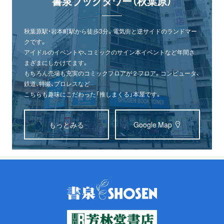
書泉ブックタワー（秋葉原）
秋葉原駅・岩本町駅から徒歩3分。電気街と逆サイドのランドマー
クです。
アイドルのイベントや、コミックのサイン本イベントなど年間さ
まざまにしかけてます。
もちろん売場も充実のコミックフロアが２フロア。コンピュータ、
鉄道、特撮、プロレスなど
こちらも趣味にこだわった「推しまくる」本屋です。
もっとみる
Google Map