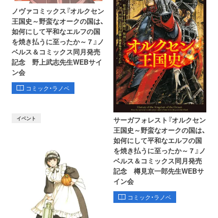
ノヴァコミックス『オルクセン
王国史～野蛮なオークの国は、
如何にして平和なエルフの国
を焼き払うに至ったか～ 7 』ノ
ベルス＆コミックス同月発売
記念 野上武志先生WEBサイ
ン会
コミック・ラノベ
イベント
サーガフォレスト『オルクセン
王国史～野蛮なオークの国は、
如何にして平和なエルフの国
を焼き払うに至ったか～ 7 』ノ
ベルス＆コミックス同月発売
記念 樽見京一郎先生WEBサ
イン会
コミック・ラノベ