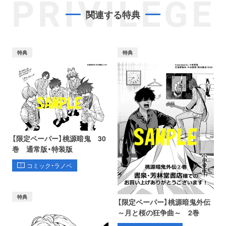
PRIVILEGE
関連する特典
特典
特典
【限定ペーパー】桃源暗鬼 30
巻 通常版・特装版
コミック・ラノベ
特典
【限定ペーパー】桃源暗鬼外伝
～月と桜の狂争曲～ 2巻