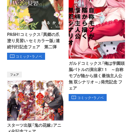
PASH！コミックス『異郷の爪
塗り見習い セミカラー版』連
続刊行記念フェア 第二弾
コミック・ラノベ
ガルドコミックス『俺は学園頭
脳バトルの演出家！ 1 ～自称
フェア
モブが陰から描く最強主人公
無 双シナリオ～』発売記念 フ
ェア
コミック・ラノベ
スターツ出版『鬼の花嫁』アニ
メ化記念フェア