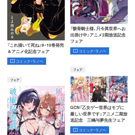
『骸骨騎士様、只今異世界へお
出掛け中』アニメ2期放送記念
フェア
『これ描いて死ね』9・10巻発売
コミック・ラノベ
＆アニメ化記念フェア
コミック・ラノベ
フェア
フェア
GCN『乙女ゲー世界はモブに
厳しい世界です』アニメ二期放
送記念 三嶋与夢先生フェア
コミック・ラノベ