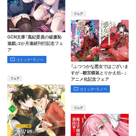
フェア
GCN文庫『風紀委員の破廉恥
遊戯』2か月連続刊行記念フェ
ア
コミック・ラノベ
『ふつつかな悪女ではございま
すが ~雛宮蝶鼠とりかえ伝~ 』
フェア
アニメ化記念フェア
コミック・ラノベ
フェア