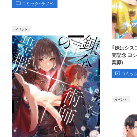
コミック・ラノベ
イベント
『妹はシス
売記念 ヨ
葉原)
コミッ
イベント