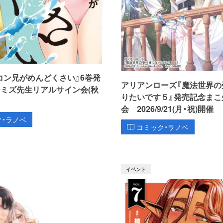
コン兄がめんどくさい』6巻発
アリアンローズ『魔法世界の
シミズ先生リアルサイン会(秋
りたいです５』発売記念まこ
会 2026/9/21(月・祝)開催
ク・ラノベ
コミック・ラノベ
イベント