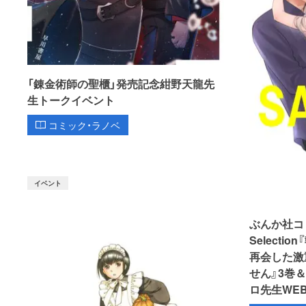
「錬金術師の聖櫃」発売記念紺野天龍先
生トークイベント
コミック・ラノベ
イベント
ぶんか社コミッ
Select
再会した激
せん』3巻
ロ先生WE