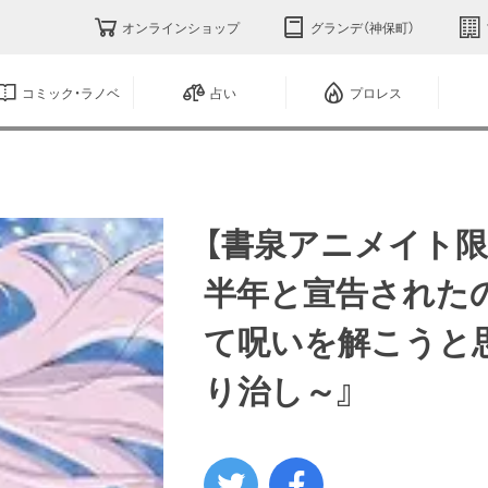
オンラインショップ
グランデ（神保町）
コミック・ラノベ
占い
プロレス
【書泉アニメイト限
半年と宣告されたの
て呪いを解こうと思
り治し～』