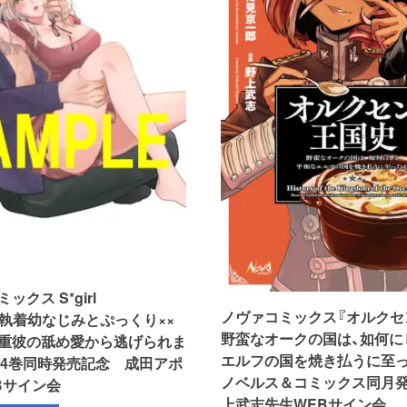
クス S*girl
ノヴァコミックス『オルクセ
ion『執着幼なじみとぷっくり××
野蛮なオークの国は、如何に
重彼の舐め愛から逃げられま
エルフの国を焼き払うに至った
＆4巻同時発売記念 成田アポ
ノベルス＆コミックス同月
Bサイン会
上武志先生WEBサイン会