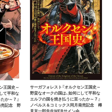
サーガフォレスト『オルクセン王国史～
ン王国史～
野蛮なオークの国は、如何にして平和な
して平和な
エルフの国を焼き払うに至ったか～ 7 』
か～ 7 』
ノベルス＆コミックス同月発売記念 樽
発売記念 野
見京一郎先生WEBサイン会