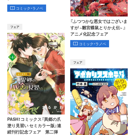
コミック・ラノベ
『ふつつかな悪女ではございま
フェア
すが ~雛宮蝶鼠とりかえ伝~ 』
アニメ化記念フェア
コミック・ラノベ
フェア
PASH！コミックス『異郷の爪
塗り見習い セミカラー版』連
続刊行記念フェア 第二弾