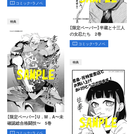
コミック・ラノベ
特典
【限定ペーパー】半蔵と十三人
の女忍たち 2巻
コミック・ラノベ
特典
【限定ペーパー】U．M．A〜未
確認総合格闘技〜 5巻
コミック・ラノベ