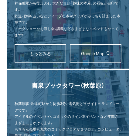
神保町駅から徒歩3分。大きな青い「趣味の本屋」の看板が目印で
す。
鉄道、数学、占いなどディープな本やグッズがみっちり詰まった本
屋です。
トークショーやお渡し会、講義などさまざまなイベントもやって
ます！
もっとみる
Google Map
書泉ブックタワー（秋葉原）
秋葉原駅・岩本町駅から徒歩3分。電気街と逆サイドのランドマー
クです。
アイドルのイベントや、コミックのサイン本イベントなど年間さ
まざまにしかけてます。
もちろん売場も充実のコミックフロアが２フロア。コンピュータ、
鉄道、特撮、プロレスなど