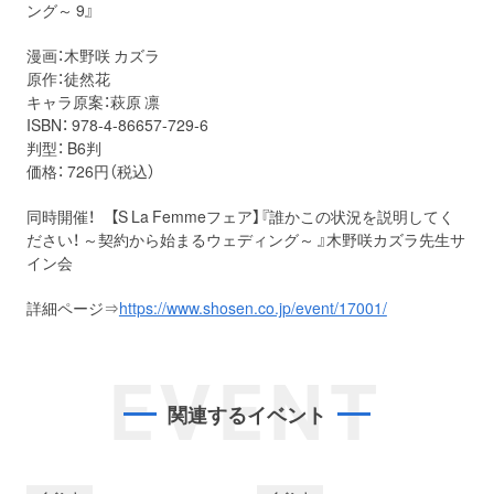
ング～ 9』
漫画：木野咲 カズラ
原作：徒然花
キャラ原案：萩原 凛
ISBN： 978-4-86657-729-6
判型： B6判
価格： 726円（税込）
同時開催！ 【S La Femmeフェア】『誰かこの状況を説明してく
ださい！ ～契約から始まるウェディング～ 』木野咲カズラ先生サ
イン会
詳細ページ⇒
https://www.shosen.co.jp/event/17001/
EVENT
関連するイベント