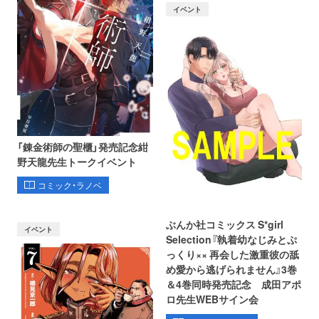
イベント
「錬金術師の聖櫃」発売記念紺
野天龍先生トークイベント
コミック・ラノベ
ぶんか社コミックス S*girl
イベント
Selection『執着幼なじみとぷ
っくり×× 再会した激重彼の舐
め愛から逃げられません』3巻
＆4巻同時発売記念 成田アポ
ロ先生WEBサイン会