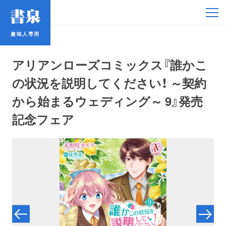
趣味人専用
趣味人専用
アリアンローズコミックス『誰かこ
の状況を説明してください！ ～契約
から始まるウェディング～ 9』発売
記念フェア
アイドル
鉄道・バス
コミック・ラノベ
占い