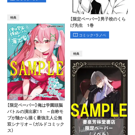
特典
【限定ペーパー】男子校のくら
げ先生 1巻
コミック・ラノベ
特典
【限定ペーパー】俺は学園頭脳
バトルの演出家！ 1 ～自称モ
ブが陰から描く最強主人公無
双シナリオ～（ガルドコミック
ス）