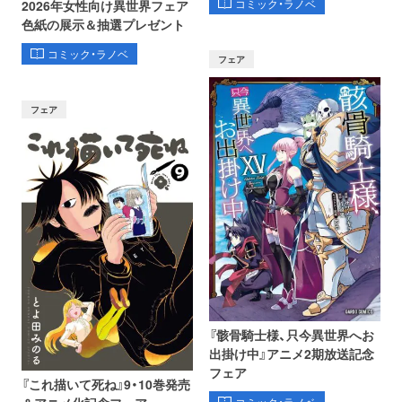
コミック・ラノベ
2026年女性向け異世界フェア
色紙の展示＆抽選プレゼント
コミック・ラノベ
フェア
フェア
『骸骨騎士様、只今異世界へお
出掛け中』アニメ2期放送記念
フェア
『これ描いて死ね』9・10巻発売
コミック・ラノベ