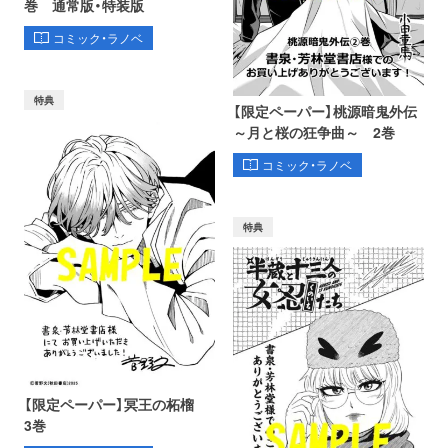
巻 通常版・特装版
コミック・ラノベ
特典
【限定ペーパー】桃源暗鬼外伝
～月と桜の狂争曲～ 2巻
コミック・ラノベ
特典
【限定ペーパー】冥王の柘榴
3巻