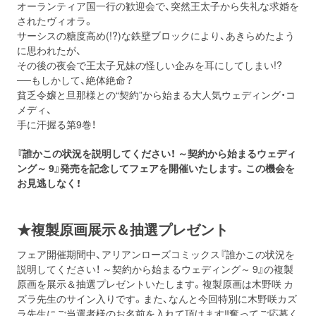
オーランティア国一行の歓迎会で、突然王太子から失礼な求婚を
されたヴィオラ。
サーシスの糖度高め(!?)な鉄壁ブロックにより、あきらめたよう
に思われたが、
その後の夜会で王太子兄妹の怪しい企みを耳にしてしまい!?
──もしかして、絶体絶命？
貧乏令嬢と旦那様との“契約”から始まる大人気ウェディング・コ
メディ、
手に汗握る第9巻！
『誰かこの状況を説明してください！ ～契約から始まるウェディ
ング～ 9』発売を記念してフェアを開催いたします。この機会を
お見逃しなく！
★複製原画展示＆抽選プレゼント
フェア開催期間中、アリアンローズコミックス『誰かこの状況を
説明してください！ ～契約から始まるウェディング～ 9』の複製
原画を展示＆抽選プレゼントいたします。複製原画は木野咲 カ
ズラ先生のサイン入りです。また、なんと今回特別に木野咲カズ
ラ先生にご当選者様のお名前を入れて頂けます‼奮ってご応募く