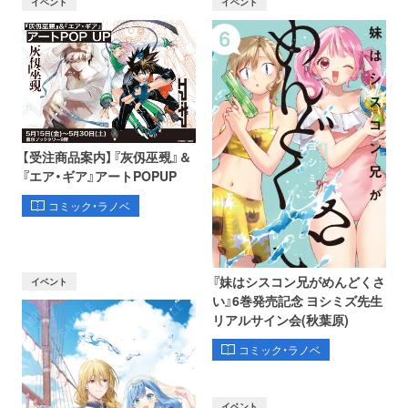
イベント
イベント
【受注商品案内】『灰仭巫覡』＆
『エア・ギア』アートPOPUP
コミック・ラノベ
『妹はシスコン兄がめんどくさ
イベント
い』6巻発売記念 ヨシミズ先生
リアルサイン会(秋葉原)
コミック・ラノベ
イベント