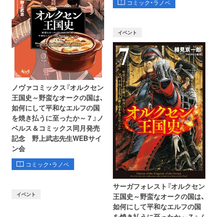
コミック・ラノベ
イベント
ノヴァコミックス『オルクセン
王国史～野蛮なオークの国は、
如何にして平和なエルフの国
を焼き払うに至ったか～ 7 』ノ
ベルス＆コミックス同月発売
記念 野上武志先生WEBサイ
ン会
コミック・ラノベ
サーガフォレスト『オルクセン
イベント
王国史～野蛮なオークの国は、
如何にして平和なエルフの国
を焼き払うに至ったか～ 7 』ノ