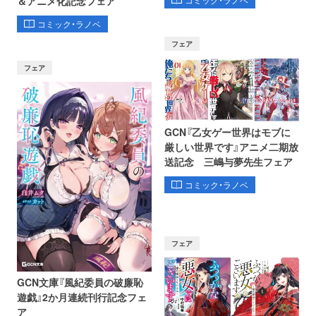
＆アニメ化記念フェア
コミック・ラノベ
フェア
フェア
GCN『乙女ゲー世界はモブに
厳しい世界です』アニメ二期放
送記念 三嶋与夢先生フェア
コミック・ラノベ
フェア
GCN文庫『風紀委員の破廉恥
遊戯』2か月連続刊行記念フェ
ア