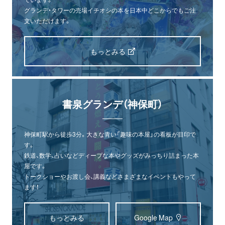
グランデ・タワーの売場イチオシの本を日本中どこからでもご注
文いただけます。
もっとみる
書泉グランデ（神保町）
神保町駅から徒歩3分。大きな青い「趣味の本屋」の看板が目印で
す。
鉄道、数学、占いなどディープな本やグッズがみっちり詰まった本
屋です。
トークショーやお渡し会、講義などさまざまなイベントもやって
ます！
もっとみる
Google Map