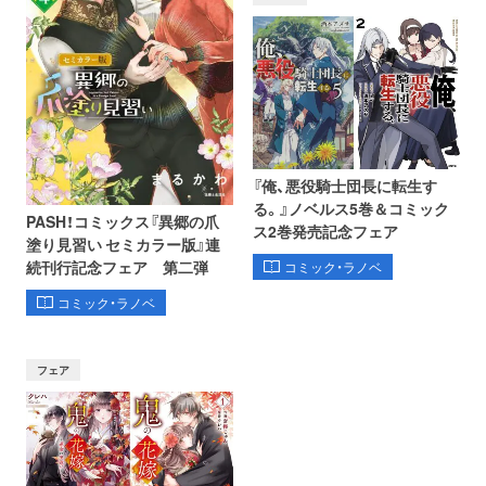
『俺、悪役騎士団長に転生す
る。』ノベルス5巻＆コミック
PASH！コミックス『異郷の爪
ス2巻発売記念フェア
塗り見習い セミカラー版』連
続刊行記念フェア 第二弾
コミック・ラノベ
コミック・ラノベ
フェア