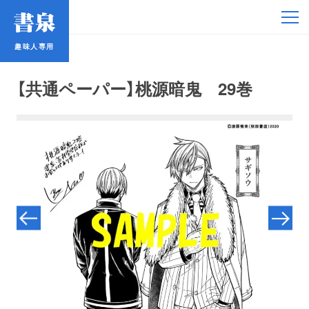
趣味人専用
趣味人専用
【共通ペーパー】桃源暗鬼 29巻
アイドル
鉄道・バス
コミック・ラノベ
占い