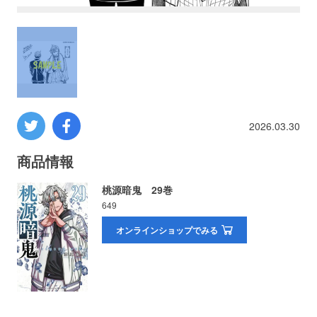
プロレス
数学
コンピューター
2026.03.30
ミリタリー
商品情報
その他
桃源暗鬼 29巻
649
オンラインショップでみる
イベント
特典
フェア
お知らせ
会社概要
プライバシーポリシー