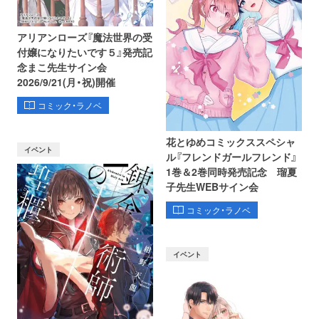
アリアンローズ『魔法世界の受
付嬢になりたいです５』発売記
念まこ先生サイン会
2026/9/21(月・祝)開催
コミック・ラノベ
花とゆめコミックススペシャ
イベント
ル『フレンドガールフレンド』
1巻＆2巻同時発売記念 瑠夏
子先生WEBサイン会
コミック・ラノベ
イベント