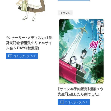
イベント
『シャーリー・メディスン』3巻
発売記念 森薫先生リアルサイ
ン会 ２DAYS(秋葉原)
コミック・ラノベ
【サイン本予約販売】棚架ユウ
先生『転生したら剣でした』
コミック・ラノベ