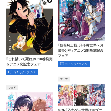
『骸骨騎士様、只今異世界へお
出掛け中』アニメ2期放送記念
フェア
『これ描いて死ね』9・10巻発売
コミック・ラノベ
＆アニメ化記念フェア
コミック・ラノベ
フェア
フェア
GCN『乙女ゲー世界はモブに