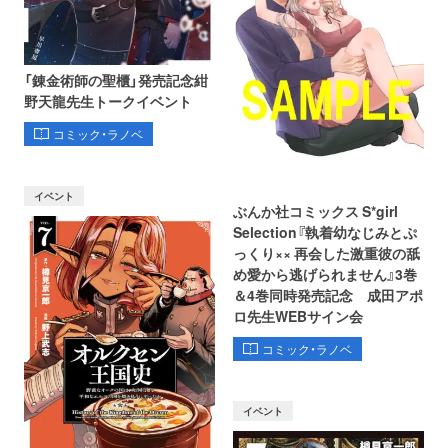
「錬金術師の聖櫃」発売記念紺
野天龍先生トークイベント
コミック・ラノベ
イベント
ぶんか社コミックス S*girl
Selection『執着幼なじみとぷ
っくり×× 再会した激重彼の舐
め愛から逃げられません』3巻
＆4巻同時発売記念 成田アポ
ロ先生WEBサイン会
コミック・ラノベ
イベント