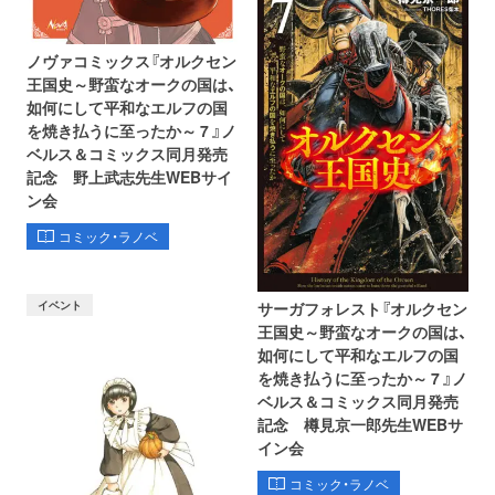
ノヴァコミックス『オルクセン
王国史～野蛮なオークの国は、
如何にして平和なエルフの国
を焼き払うに至ったか～ 7 』ノ
ベルス＆コミックス同月発売
記念 野上武志先生WEBサイ
ン会
コミック・ラノベ
イベント
サーガフォレスト『オルクセン
王国史～野蛮なオークの国は、
如何にして平和なエルフの国
を焼き払うに至ったか～ 7 』ノ
ベルス＆コミックス同月発売
記念 樽見京一郎先生WEBサ
イン会
コミック・ラノベ