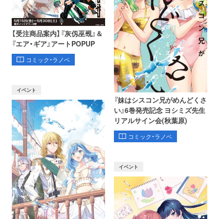
【受注商品案内】『灰仭巫覡』＆
『エア・ギア』アートPOPUP
コミック・ラノベ
イベント
『妹はシスコン兄がめんどくさ
い』6巻発売記念 ヨシミズ先生
リアルサイン会(秋葉原)
コミック・ラノベ
イベント