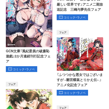
厳しい世界です』アニメ二期放
送記念 三嶋与夢先生フェア
コミック・ラノベ
フェア
GCN文庫『風紀委員の破廉恥
遊戯』2か月連続刊行記念フェ
ア
コミック・ラノベ
『ふつつかな悪女ではございま
すが ~雛宮蝶鼠とりかえ伝~ 』
フェア
アニメ化記念フェア
コミック・ラノベ
フェア