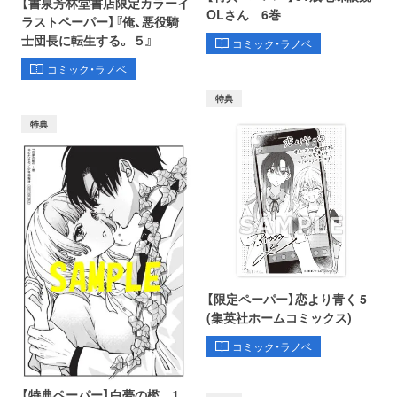
【書泉芳林堂書店限定カラーイ
OLさん 6巻
ラストペーパー】『俺、悪役騎
士団長に転生する。 ５』
コミック・ラノベ
コミック・ラノベ
特典
特典
【限定ペーパー】恋より青く 5
(集英社ホームコミックス)
コミック・ラノベ
【特典ペーパー】白夢の檻 1