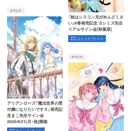
イベント
『妹はシスコン兄がめんどくさ
い』6巻発売記念 ヨシミズ先生
リアルサイン会(秋葉原)
コミック・ラノベ
イベント
アリアンローズ『魔法世界の受
付嬢になりたいです５』発売記
念まこ先生サイン会
2026/9/21(月・祝)開催