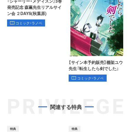
『シャーリー・メディスン』3巻
発売記念 森薫先生リアルサイ
ン会 ２DAYS(秋葉原)
コミック・ラノベ
【サイン本予約販売】棚架ユウ
先生『転生したら剣でした』
コミック・ラノベ
PRIVILEGE
関連する特典
特典
特典