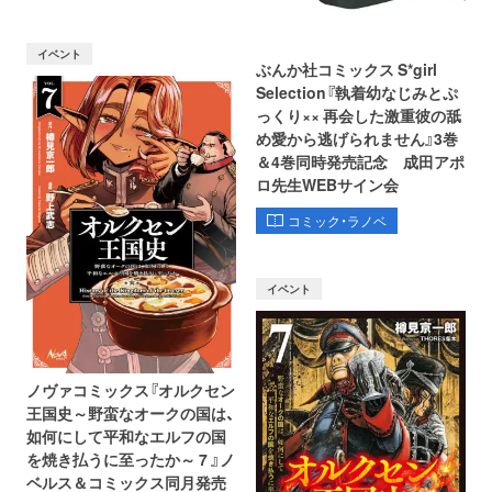
イベント
ぶんか社コミックス S*girl
Selection『執着幼なじみとぷ
っくり×× 再会した激重彼の舐
め愛から逃げられません』3巻
＆4巻同時発売記念 成田アポ
ロ先生WEBサイン会
コミック・ラノベ
イベント
ノヴァコミックス『オルクセン
王国史～野蛮なオークの国は、
如何にして平和なエルフの国
を焼き払うに至ったか～ 7 』ノ
ベルス＆コミックス同月発売