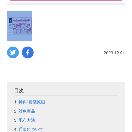
プロレス
数学
コンピューター
2023.12.01
ミリタリー
その他
目次
イベント
特典
特典：複製原画
対象商品
フェア
お知らせ
配布方法
会社概要
プライバシーポリシー
通販について