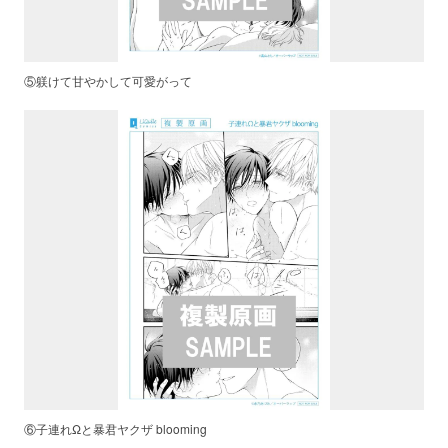
⑤躾けて甘やかして可愛がって
⑥子連れΩと暴君ヤクザ blooming