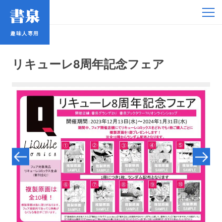
趣味人専用
趣味人専用
リキューレ8周年記念フェア
アイドル
鉄道・バス
コミック・ラノベ
占い