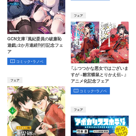
フェア
GCN文庫『風紀委員の破廉恥
遊戯』2か月連続刊行記念フェ
ア
コミック・ラノベ
『ふつつかな悪女ではございま
すが ~雛宮蝶鼠とりかえ伝~ 』
フェア
アニメ化記念フェア
コミック・ラノベ
フェア