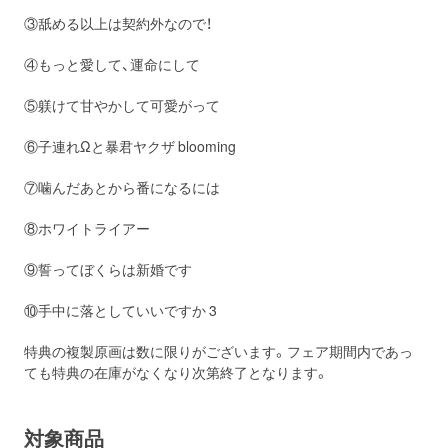
③舐める以上は契約外なので！
④もっと愛して、運命にして
⑤躾けて甘やかして可愛がって
⑥子連れΩと暴君ヤクザ blooming
⑦噛んだあとから番になるには
⑧ホワイトライアー
⑨誓ってぼくらは新婚です
⑩手中に落としていいですか 3
特典の複製原画は数に限りがございます。フェア期間内であっ
ても特典の在庫がなくなり次第終了となります。
対象商品