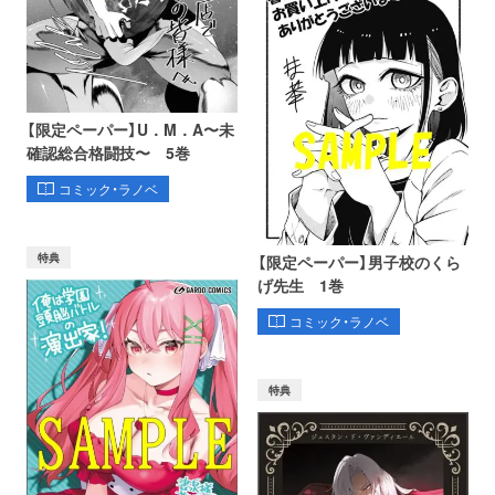
【限定ペーパー】U．M．A〜未
確認総合格闘技〜 5巻
コミック・ラノベ
特典
【限定ペーパー】男子校のくら
げ先生 1巻
コミック・ラノベ
特典