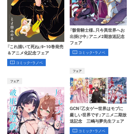
『骸骨騎士様、只今異世界へお
出掛け中』アニメ2期放送記念
フェア
『これ描いて死ね』9・10巻発売
コミック・ラノベ
＆アニメ化記念フェア
コミック・ラノベ
フェア
フェア
GCN『乙女ゲー世界はモブに
厳しい世界です』アニメ二期放
送記念 三嶋与夢先生フェア
コミック・ラノベ