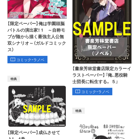
【限定ペーパー】俺は学園頭脳
バトルの演出家！ 1 ～自称モ
ブが陰から描く最強主人公無
双シナリオ～（ガルドコミック
ス）
コミック・ラノベ
【書泉芳林堂書店限定カラーイ
ラストペーパー】『俺、悪役騎
特典
士団長に転生する。 ５』
コミック・ラノベ
特典
【限定ペーパー】成仏させて
よ！ 4巻