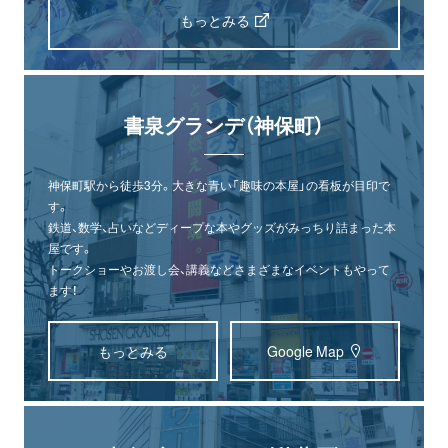
もっとみる
書泉グランデ（神保町）
神保町駅から徒歩3分。大きな青い「趣味の本屋」の看板が目印で
す。
鉄道、数学、占いなどディープな本やグッズがみっちり詰まった本
屋です。
トークショーやお渡し会、講義などさまざまなイベントもやって
ます！
もっとみる
Google Map
オンライン
書泉グランデ
書泉ブックタワー
ショップ
（神保町）
（秋葉原）