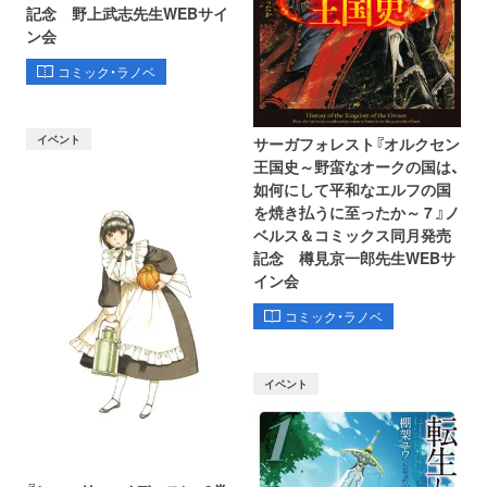
記念 野上武志先生WEBサイ
ン会
コミック・ラノベ
イベント
サーガフォレスト『オルクセン
王国史～野蛮なオークの国は、
如何にして平和なエルフの国
を焼き払うに至ったか～ 7 』ノ
ベルス＆コミックス同月発売
記念 樽見京一郎先生WEBサ
イン会
コミック・ラノベ
イベント