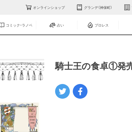
オンラインショップ
グランデ（神保町）
コミック・ラノベ
占い
プロレス
騎士王の食卓①発