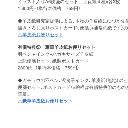
イラスト入りA6便箋のセット 上質紙４種×各2枚
1,600円+（単行本価格 759円）
◆羊皮紙研究家提供による、本物の羊皮紙にゆづか先
描き下ろし入りポストカード、便箋（※通常の紙です）
△
羊皮紙お便りセット
有償特典② 豪華羊皮紙お便りセット
羽ペン＋インク+ハガキサイズ羊皮紙
上記便箋セット、紙製ポストカード
2800円+（単行本価格 759円）
◆ガチョウの羽ペン、没食子インク、羊皮紙（無地）の
便箋セット、ポストカード（※絵柄は有償特典①のもの
華版。
△
豪華羊皮紙お便り
セット