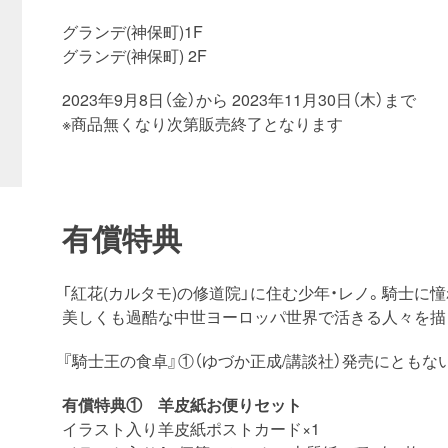
グランデ(神保町)1F
グランデ(神保町) 2F
2023年9月8日（金）から 2023年11月30日（木）まで
※商品無くなり次第販売終了となります
有償特典
「紅花(カルタモ)の修道院」に住む少年・レノ。騎士
美しくも過酷な中世ヨーロッパ世界で活きる人々を描く
『騎士王の食卓』①（ゆづか正成/講談社）発売にともな
有償特典① 羊皮紙お便りセット
イラスト入り羊皮紙ポストカード×1