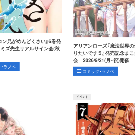
コン兄がめんどくさい』6巻発
アリアンローズ『魔法世界の
シミズ先生リアルサイン会(秋
りたいです５』発売記念まこ
会 2026/9/21(月・祝)開催
ク・ラノベ
コミック・ラノベ
イベント