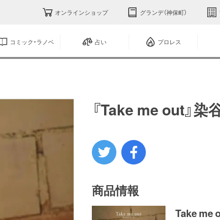
オンラインショップ
グランデ（神保町）
コミック・ラノベ
占い
プロレス
『Take me ou
商品情報
Take me 