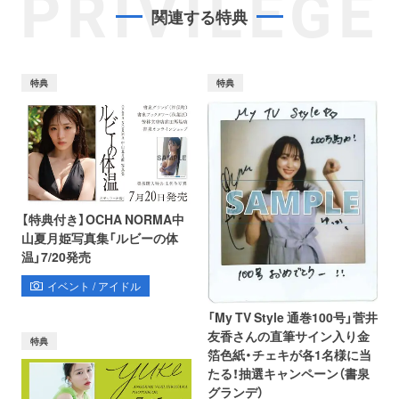
PRIVILEGE
関連する特典
特典
特典
【特典付き】OCHA NORMA中
山夏月姫写真集「ルビーの体
温」7/20発売
イベント / アイドル
「My TV Style 通巻100号」菅井
友香さんの直筆サイン入り金
特典
箔色紙・チェキが各1名様に当
たる！抽選キャンペーン（書泉
グランデ）