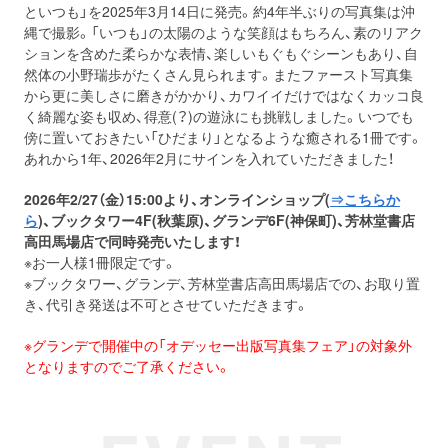
といつも」を2025年3月14日に発売。約4年半ぶりの写真集は沖
プロレス
縄で撮影。「いつも」の太陽のような笑顔はもちろん、素のリアク
ションを含めた柔らかな表情、楽しいもぐもぐシーンもあり、自
然体の小野瑞歩がたくさん見られます。またファースト写真集
数学
から更に美しさに磨きがかかり、カワイイだけではなくカッコ良
く綺麗な姿も収め、得意(？)の遊泳にも挑戦しました。いつでも
コンピューター
傍に置いておきたい「ひだまり」となるような癒される1冊です。
あれから1年、2026年2月にサインを入れていただきました！
ミリタリー
2026年2/27（金）15:00より、オンラインショップ(
⇒こちらか
ら
)、ブックタワー4F(秋葉原)、グランデ6F(神保町)、芳林堂書店
高田馬場店で同時発売いたします！
その他
※お一人様1冊限定です。
※ブックタワー、グランデ、芳林堂書店高田馬場店での、お取り置
き、代引き発送は不可とさせていただきます。
イベント
特典
※グランデで開催中の「オデッセー出版写真集フェア」の対象外
となりますのでご了承ください。
フェア
お知らせ
会社概要
プライバシーポリシー