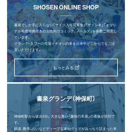
SHOSEN ONLINE SHOP
書泉でしか手に入らない「サイン入り写真集」「サイン本」「オリジ
ナル有償特典付きの女性向けコミック、ノベルズ」を多数ご用意し
ています。
グランデ・タワーの売場イチオシの本を日本中どこからでもご注
文いただけます。
もっとみる
書泉グランデ（神保町）
神保町駅から徒歩3分。大きな青い「趣味の本屋」の看板が目印で
す。
鉄道、数学、占いなどディープな本やグッズがみっちり詰まった本