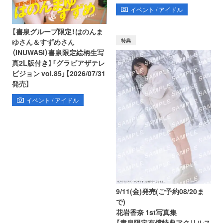
イベント / アイドル
【書泉グループ限定！はのんま
特典
ゆさん＆すずめさん
（INUWASI）書泉限定絵柄生写
真2L版付き】「グラビアザテレ
ビジョン vol.85」【2026/07/31
発売】
イベント / アイドル
9/11(金)発売(ご予約08/20ま
で)
花岩香奈 1st写真集
【書泉限定有償特典アクリルス