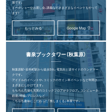
屋です。
トークショーやお渡し会、講義などさまざまなイベントもやって
ます！
もっとみる
Google Map
書泉ブックタワー（秋葉原）
秋葉原駅・岩本町駅から徒歩3分。電気街と逆サイドのランドマー
クです。
アイドルのイベントや、コミックのサイン本イベントなど年間さ
まざまにしかけてます。
もちろん売場も充実のコミックフロアが２フロア。コンピュータ、
鉄道、特撮、プロレスなど
こちらも趣味にこだわった「推しまくる」本屋です。