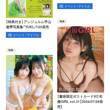
イベント / アイドル
【特典付き】アンジュルム平山
特典
遊季写真集「YUKI」7/25発売
イベント / アイドル
特典
【書泉限定ポストカード付】旬
撮GIRL vol.31【2026/07/28発
売】