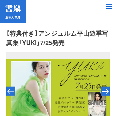
趣味人専用
趣味人専用
【特典付き】アンジュルム平山遊季写
真集「YUKI」7/25発売
アイドル
鉄道・バス
コミック・ラノベ
占い