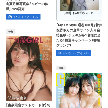
山夏月姫写真集「ルビーの体
温」7/20発売
イベント / アイドル
「My TV Style 通巻100号」菅井
友香さんの直筆サイン入り金
特典
箔色紙・チェキが各1名様に当
たる！抽選キャンペーン（書泉
グランデ）
イベント / アイドル
特典
【書泉限定ポストカード付】旬