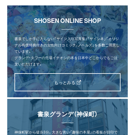
SHOSEN ONLINE SHOP
書泉でしか手に入らない「サイン入り写真集」「サイン本」「オリジ
ナル有償特典付きの女性向けコミック、ノベルズ」を多数ご用意し
ています。
グランデ・タワーの売場イチオシの本を日本中どこからでもご注
文いただけます。
もっとみる
書泉グランデ（神保町）
神保町駅から徒歩3分。大きな青い「趣味の本屋」の看板が目印で