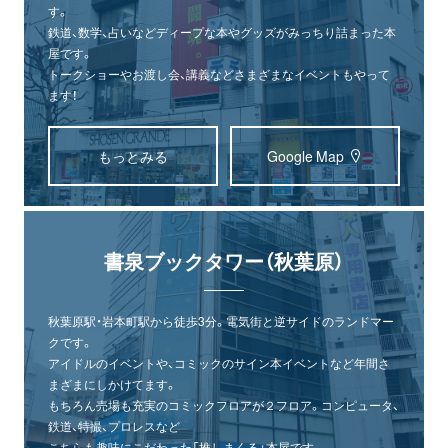
す。
鉄道、数学、占いなどディープな本やグッズがみっちり詰まった本
屋です。
トークショーやお渡し会、講義などさまざまなイベントもやって
ます！
もっとみる
Google Map
書泉ブックタワー（秋葉原）
秋葉原駅・岩本町駅から徒歩3分。電気街と逆サイドのランドマー
クです。
アイドルのイベントや、コミックのサイン本イベントなど年間さ
まざまにしかけてます。
もちろん売場も充実のコミックフロアが２フロア。コンピュータ、
鉄道、特撮、プロレスなど
こちらも趣味にこだわった「推しまくる」本屋です。