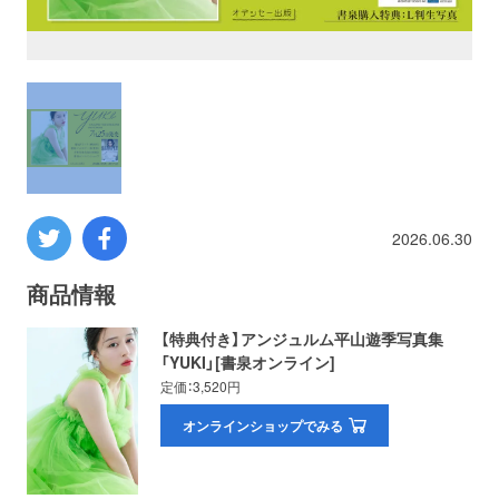
プロレス
数学
コンピューター
ミリタリー
2026.06.30
その他
商品情報
【特典付き】アンジュルム平山遊季写真集
「YUKI」[書泉オンライン]
イベント
特典
定価：3,520円
フェア
オンラインショップでみる
お知らせ
会社概要
プライバシーポリシー