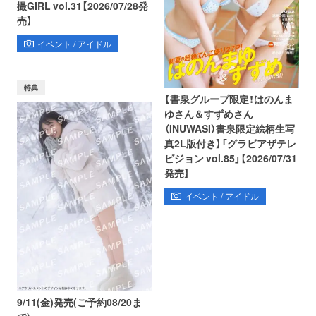
撮GIRL vol.31【2026/07/28発
売】
イベント / アイドル
特典
【書泉グループ限定！はのんま
ゆさん＆すずめさん
（INUWASI）書泉限定絵柄生写
真2L版付き】「グラビアザテレ
ビジョン vol.85」【2026/07/31
発売】
イベント / アイドル
9/11(金)発売(ご予約08/20ま