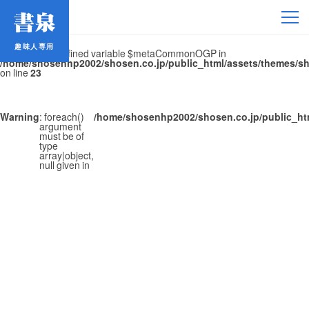
Warning
: Undefined variable $metaDomain in
/home/shosenhp2002/shosen.co.jp/public_html/assets/themes/s
on line
23
趣味人専用
趣味人専用
Warning
: Undefined variable $metaCommonOGP in
/home/shosenhp2002/shosen.co.jp/public_html/assets/themes/s
on line
23
Warning
: foreach()
/home/shosenhp2002/shosen.co.jp/public_ht
argument
must be of
type
array|object,
アイドル
null given in
鉄道・バス
コミック・ラノベ
占い