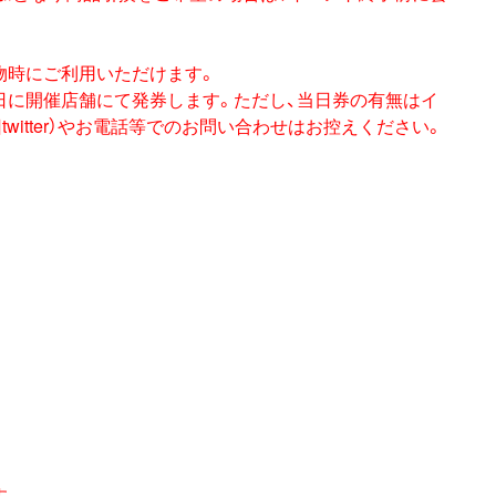
物時にご利用い
ただけます。
日
に開催店舗に
て発
券
します。ただし、
当日
券
の有無はイ
twitter）やお電話等でのお問い合わせはお控えくだ
さい。
す。