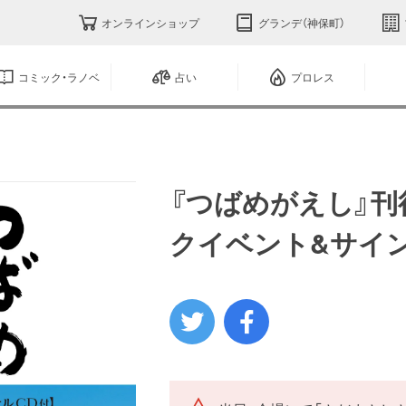
オンラインショップ
グランデ（神保町）
コミック・ラノベ
占い
プロレス
『つばめがえし』
クイベント&サイ