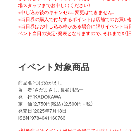
場スタッフまでお申し出ください）
※申し込み後のキャンセル、変更はできません。
※
当日
券
の購入で付与するポイントは店舗でのお買い
※
当日
券
はお申し込み枠がある場合に限りイベント
当
ベント
当日
の決定・
発表となりますので、
それまでX（旧
イベント対象商品
商品名：つばめがえし
著 者：さだまさし、長谷川晶一
発 行：KADOKAWA
定 価：2,750円(税込)（2,500円＋税）
発売日：2025年7月18日
ISBN：9784041160763
※対象商品はイベント当日に会場にてお渡しいたしま