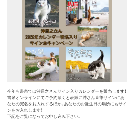
プロレス
数学
コンピューター
ミリタリー
その他
今年も書泉では沖昌之さんサイン入りカレンダーを販売します！
書泉オンラインにてご予約頂くと表紙に沖さん直筆サインにあ
イベント
特典
なたの宛名をお入れするほか、あなたのお誕生日の場所にもサイ
ンをお入れします！
フェア
お知らせ
下記をご覧になってお申し込み下さい。
会社概要
プライバシーポリシー