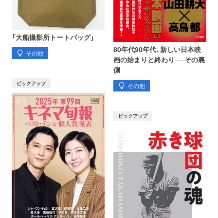
「大船撮影所トートバッグ」
80年代90年代、新しい日本映
その他
画の始まりと終わり──その裏
側
ピックアップ
その他
ピックアップ