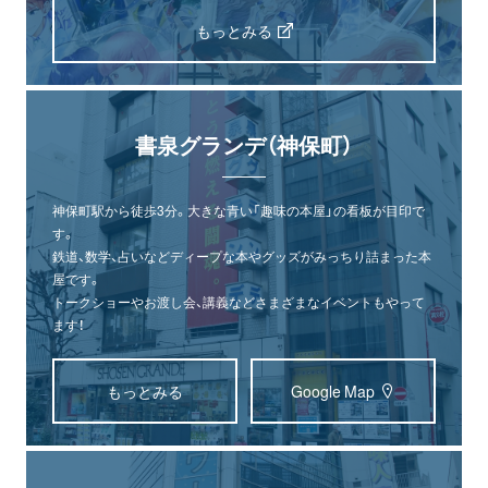
もっとみる
書泉グランデ（神保町）
神保町駅から徒歩3分。大きな青い「趣味の本屋」の看板が目印で
す。
鉄道、数学、占いなどディープな本やグッズがみっちり詰まった本
屋です。
トークショーやお渡し会、講義などさまざまなイベントもやって
ます！
もっとみる
Google Map