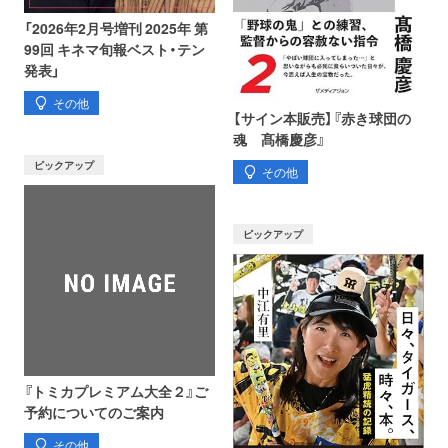
「2026年2月号増刊 2025年 第
99回 キネマ旬報ベスト・テン
発表」
その他
【サイン本販売】『赤き球団の
魂 髙橋慶彦』
ピックアップ
その他
ピックアップ
『トミカプレミアム大全２』ご
予約についてのご案内
その他