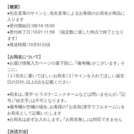
【概要】
●先生直筆のサインと、先生直筆によるお客様のお宛名が商品に
お問い合わせ
取材のお申し込み
入ります
●受付開始日：09/16 15:00
●受付終了日：10/21 11:59 （規定数に達した時点で終了となり
ます）
●発送時期：10月31日頃
【お宛名について】
●お届け情報入力ページの最下段に、「備考欄」がございます。そ
こに、
（１）先生に書いてほしいお宛名（２）サインを入れてほしい誕生
日の日付、以上2点を記載ください
●宛名は、漢字・ヒラガナ・ニックネームなどは問いませんが、「記
号」「絵文字」は不可となります。
●備考欄が空欄の場合、お客様の「お名前(漢字でフルネーム）」を
お宛名として記載いたします
●お宛名は必ずお入れします。「お宛名無し」は対応できません
【決済方法】