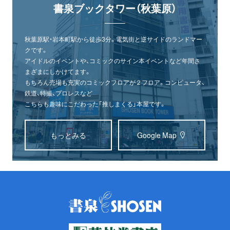
書泉ブックタワー（秋葉原）
秋葉原駅・岩本町駅から徒歩3分。電気街と逆サイドのランドマー
クです。
アイドルのイベントや、コミックのサイン本イベントなど年間さ
まざまにしかけてます。
もちろん売場も充実のコミックフロアが２フロア。コンピュータ、
鉄道、特撮、プロレスなど
こちらも趣味にこだわった「推しまくる」本屋です。
もっとみる
Google Map