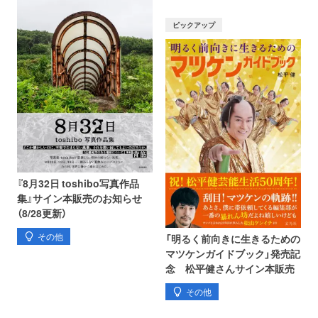
ピックアップ
『8月32日 toshibo写真作品
集』サイン本販売のお知らせ
（8/28更新）
その他
「明るく前向きに生きるための
マツケンガイドブック」発売記
念 松平健さんサイン本販売
その他