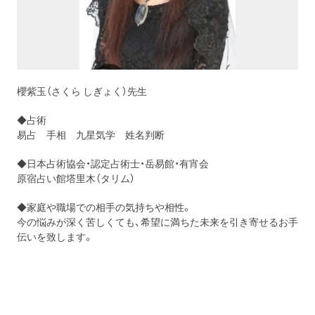
櫻紫玉（さくら しぎょく）先生
◆占術
易占 手相 九星気学 姓名判断
◆日本占術協会・認定占術士・岳易館・有宵会
原宿占い館塔里木（タリム）
◆家庭や職場での相手の気持ちや相性。
今の悩みが深く苦しくても、希望に満ちた未来を引き寄せるお手
伝
いを致します。