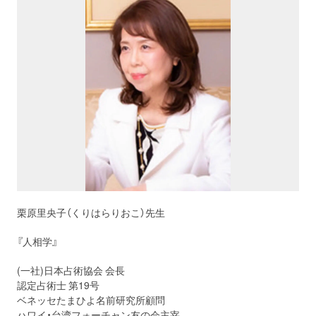
栗原里央子（くりはらりおこ）先生
『人相学』
(一社)日本占術協会 会長
認定占術士 第19号
ベネッセたまひよ名前研究所顧問
ハワイ・台湾フォーチャン友の会主宰