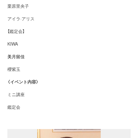
栗原里央子
アイラ·アリス
【鑑定会】
KIWA
美月留佳
櫻紫玉
〈イベント内容〉
ミニ講座
鑑定会