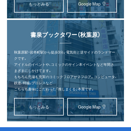
もっとみる
Google Map
書泉ブックタワー（秋葉原）
秋葉原駅・岩本町駅から徒歩3分。電気街と逆サイドのランドマー
クです。
アイドルのイベントや、コミックのサイン本イベントなど年間さ
まざまにしかけてます。
もちろん売場も充実のコミックフロアが２フロア。コンピュータ、
鉄道、特撮、プロレスなど
こちらも趣味にこだわった「推しまくる」本屋です。
もっとみる
Google Map