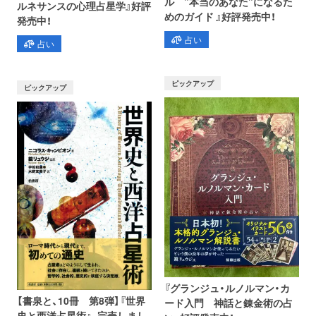
ル ”本当のあなた”になるた
ルネサンスの心理占星学』好評
めのガイド 』好評発売中！
発売中！
占い
占い
ピックアップ
ピックアップ
『グランジュ・ルノルマン・カ
【書泉と、10冊 第8弾】『世界
ード入門 神話と錬金術の占
史と西洋占星術』、完売しまし