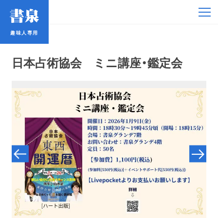
趣味人専用
趣味人専用
日本占術協会 ミニ講座・鑑定会
アイドル
鉄道・バス
コミック・ラノベ
占い