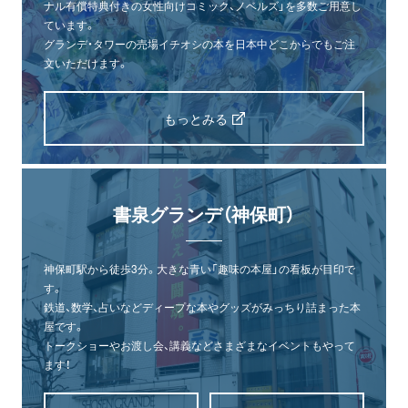
ナル有償特典付きの女性向けコミック、ノベルズ」を多数ご用意し
ています。
グランデ・タワーの売場イチオシの本を日本中どこからでもご注
文いただけます。
もっとみる
書泉グランデ（神保町）
神保町駅から徒歩3分。大きな青い「趣味の本屋」の看板が目印で
す。
鉄道、数学、占いなどディープな本やグッズがみっちり詰まった本
屋です。
トークショーやお渡し会、講義などさまざまなイベントもやって
ます！