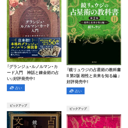
『グランジュ・ルノルマン・カ
『鏡リュウジの占星術の教科書
ード入門 神話と錬金術の占
II 第2版 相性と未来を知る編 』
い』好評発売中！
好評発売中！
占い
占い
ピックアップ
ピックアップ