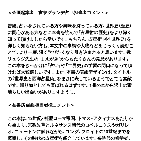
＜企画起案者 書泉グランデ占い担当者コメント＞
普段、占いをされている方や興味を持っている方、世界史（歴史）
に関心がある方などに本書を読んで「占星術の歴史」をより深く
知って頂けましたら幸いです。もちろん「占星術」や「世界史」を
詳しく知らない方も、本文中の事柄や人物などをじっくり読むこ
とで、より一層、深く学びたくなり引き込まれると思います。鏡
リュウジ先生の“まえがき”からもたくさんの発見があります。
この本をきっかけに「占い」や「世界史」の学習の間口になって頂
ければ大変嬉しいです。また、本書の表紙デザインは、タイトル
の『世界史と西洋占星術』をまさに表しているようでとても素敵
です。贈り物としても喜ばれるはずです。1冊の本から沢山の素
晴らしい出会いがありますように。
＜柏書房 編集担当者様コメント＞
この本は、12世紀・神聖ローマ帝国、トマス・アクィナスあたりか
ら始まり、宗教改革とルネサンス時代のコペルニクスやガリレ
オ、ニュートンに触れながら、ユング、フロイトの20世紀までを
概観し、その時代の占星術を紹介しています。各時代の哲学者、