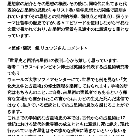
思想家の紹介とその思想の概説、その後に、同時代に出てきた代
表的な占星術の思想が、キリスト教・哲学思想との関係で説明さ
れています（その思想との批判的考察。類似点と相違点）。扱うテ
ーマは哲学の歴史ですが、各々エピソードを使用しながら平易な
文章で書かれており、占星術の背景を見通すのに最適な１冊とな
っています。
＜監修・翻訳 鏡 リュウジさん コメント＞
『世界史と西洋占星術』の復刊、心から嬉しく思っています。
著者ニコラス・キャンピオン博士は英国を代表する占星術研究者
であり
ウェールズ大学ソフィアセンターにて、世界でも例を見ない「文
化天文学と占星術」の修士課程を指揮しておられます。学術的研
究はもちろんのこと、ご自身、占星術の実践者でもあるという稀
有な立場から書かれたこの書からは、カビの生えた死んだ迷信で
はなく、生きている伝統としての占星術の息吹を感じることがで
きます。
これまでの学術的な占星術史の本では、古代からの占星術は17
世紀における近代的世界観の成立とともに衰退し死に絶え、現代
行われている占星術はその惨めな残滓に過ぎないという扱いを