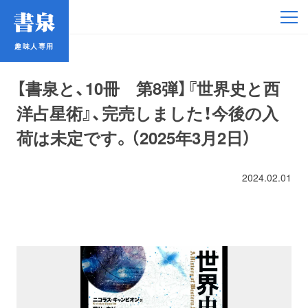
趣味人専用
趣味人専用
【書泉と、10冊 第8弾】『世界史と西
洋占星術』、完売しました！今後の入
荷は未定です。（2025年3月2日）
アイドル
2024.02.01
鉄道・バス
コミック・ラノベ
占い