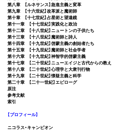
第八章 【ルネサンス】急進主義と変革
第九章 【十六世紀】改革派と魔術師
第十章 【十七世紀】占星術と望遠鏡
第十一章 【十七世紀】実践化と政治
第十二章 【十八世紀】ニュートンの子供たち
第十三章 【十八世紀】魔術師と詩人
第十四章 【十九世紀】啓蒙主義の創始者たち
第十五章 【十九世紀】魔術師と社会学者
第十六章 【十九世紀】神智学的啓蒙主義
第十七章 【二十世紀】ニューエイジと古代からの教え
第十八章 【二十世紀】心理学と大衆刊行物
第十九章 【二十世紀】懐疑主義と科学
第二十章 【二十一世紀】エピローグ
原注
参考文献
索引
【プロフィール】
ニコラス・キャンピオン