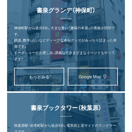
書泉グランデ（神保町）
神保町駅から徒歩3分。大きな青い「趣味の本屋」の看板が目印で
す。
鉄道、数学、占いなどディープな本やグッズがみっちり詰まった本
屋です。
トークショーやお渡し会、講義などさまざまなイベントもやって
ます！
もっとみる
Google Map
書泉ブックタワー（秋葉原）
秋葉原駅・岩本町駅から徒歩3分。電気街と逆サイドのランドマー
クです。