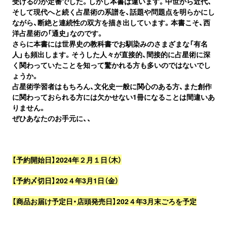
受けるのが定番でした。しかし本書は違います。中世から近代、
そして現代へと続く占星術の系譜を、話題や問題点を明らかにし
ながら、断絶と連続性の双方を描き出しています。本書こそ、西
洋占星術の「通史」なのです。
さらに本書には世界史の教科書でお馴染みのさまざまな「有名
人」も頻出します。そうした人々が直接的、間接的に占星術に深
く関わっていたことを知って驚かれる方も多いのではないでし
ょうか。
占星術学習者はもちろん、文化史一般に関心のある方、また創作
に関わっておられる方には欠かせない1冊になることは間違いあ
りません。
ぜひあなたのお手元に、、
【予約開始日】2024年２月１日（木）
【予約〆切日】202４年3月1日（金）
【商品お届け予定日・店頭発売日】202４年3月末ごろを予定