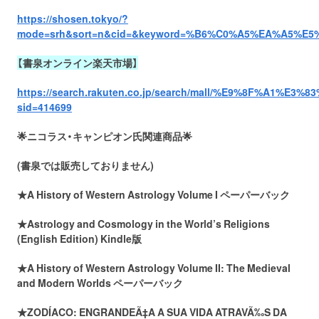
https://shosen.tokyo/?
mode=srh&sort=n&cid=&keyword=%B6%C0%A5%EA%A5%E
【書泉オンライン楽天市場】
https://search.rakuten.co.jp/search/mall/%E9%8F%A1%
sid=414699
🌟ニコラス・キャンピオン氏関連商品🌟
(書泉では販売しておりません)
★A History of Western Astrology Volume I ペーパーバック
★Astrology and Cosmology in the World’s Religions
(English Edition) Kindle版
★A History of Western Astrology Volume II: The Medieval
and Modern Worlds ペーパーバック
★ZODÍACO: ENGRANDEÃ‡A A SUA VIDA ATRAVÃ‰S DA