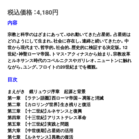
税込価格 ：4,180円
内容
宗教と科学のはざまにあって、ゆれ動いてきた占星術。占星術は
どのようにして生まれ、社会に存在し、連綿と続いてきたか。中
世から現代まで、哲学的、社会的、歴史的に検証する決定版。12
世紀・神聖ローマ帝国、トマス・アクィナスから始まり、宗教改革
とルネサンス時代のコペルニクスやガリレオ、ニュートンに触れ
ながら、ユング、フロイトの20世紀までを概観。
目次
まえがき 鏡リュウジ序章 起源と背景
第一章 【ラテン語圏】西ローマ帝国～凋落と消滅
第二章 【カロリング世界】生き残りと復活
第三章 【十二世紀】ルネサンスと復興
第四章 【十三世紀】アリストテレス革命
第五章 【十三世紀】実践と問題
第六章 【中世後期】占星術の活用
第七章 【ルネサンス】異教の復活