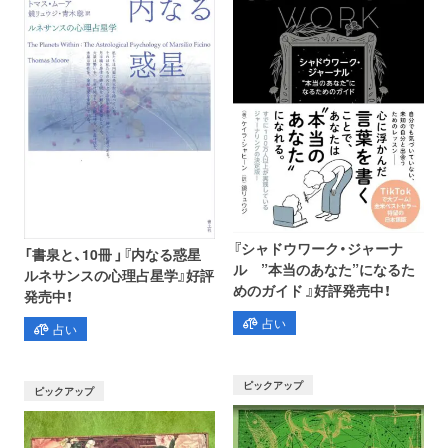
『シャドウワーク・ジャーナ
「書泉と、10冊 」『内なる惑星
ル ”本当のあなた”になるた
ルネサンスの心理占星学』好評
めのガイド 』好評発売中！
発売中！
占い
占い
ピックアップ
ピックアップ