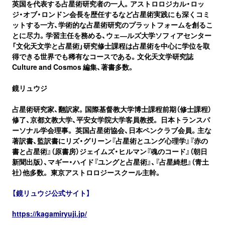
英国を代表する占星術研究者の一人。アストロロジカル・ロッ
ジ・オブ・ロンドン会長を歴任するなど占星術実践にも深くコミ
ットする一方、学術的な占星術研究のプラットフォームを創るこ
とに尽力。学習主任を務める、ウェ―ルズ大学ソフィアセンター
「文化天文学と占星術」研究修士課程は占星術を中心に学位を取
得できる世界でも稀有なコースである。文化天文学研究誌
Culture and Cosmos 編集、著書多数。
鏡リュウジ
占星術研究家、翻訳家。国際基督教大学博士課程前期（修士課程）
修了、京都文教大学、平安女学院大学客員教授。 日本トランスパ
ーソナル学会理事。 英国占星術協会、日本ペンクラブ会員。主な
著訳書、監訳書にリズ・グリーン『占星術とユング心理学』『赤の
書と占星術』（原書房）ジェイムズ・ヒルマン『魂のコード』（朝日
新聞出版）、マギー・ハイド『ユングと占星術』、『占星綺想』（青土
社）他多数。 東京アストロロジースクール主幹。
【鏡リュウジ公式サイト】
https://kagamiryuji.jp/