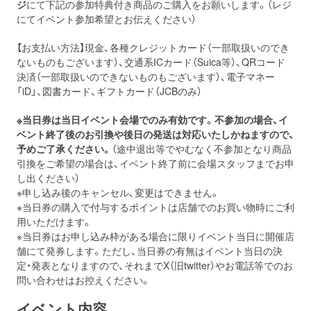
ジ
にて下記の参加特典付き商品のご購入をお願いします。（レジ
にてイベント参加希望とお伝えください）
【お支払い方法】現金、各種クレジットカード（一部取扱いのでき
ないものもございます）、交通系ICカード（Suica等）、QRコード
決済（一部取扱いのできないものもございます）、電子マネー
「iD」、図書カード、ギフトカード（JCBのみ）
※当日券は当日イベント会場でのみ有効です。不参加の場合、イ
ベント終了後のお引換や後日の発送は対応いたしかねますので、
予めご了承ください。
（途中退出等でやむなく不参加となり商品
引換をご希望の場合は、イベント終了前に会場スタッフまでお申
し出ください）
※申し込み後のキャンセル、変更はできません。
※当日券の購入で付与するポイントは店舗でのお買い物時にご利
用いただけます。
※当日券はお申し込み枠がある場合に限りイベント当日に開催店
舗にて発券します。ただし、当日券の有無はイベント当日の決
定・発表となりますので、それまでX（旧twitter）やお電話等でのお
問い合わせはお控えください。
イベント内容