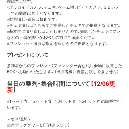
影は禁止です）
※ポラロイドカメラ、チェキ、ゲーム機、ビデオカメラ、３Ｄカメ
ラでの撮影は禁止となります。
※動画撮影・録音は禁止です。
※チェキ撮影はこちらでご用意したチェキでの撮影となります。
※基本的に撮り直しはいたしませんので、撮影したチェキにブレ
などの不備が無いかお帰りの前にご確認ください。
※ワンショット撮影は指定場所からのご撮影となります。
プレゼントについて
参加者からのプレゼント（ファンレター含む）は、会場に設置した
BOXへお願いいたします。（出演者様に直接お渡しできません）
当日の整列・集合時間について【
12/06更
新
】
※1セット券 ⇒ 2セット券 ⇒ 3セット券 ⇒ 5セット券 の順番で行
います。
＜集合場所＞
書泉ブックタワー５F（鉄道フロア）