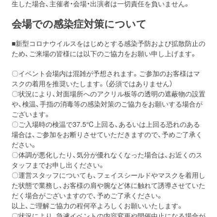
生した場合、主催者・会場・出演者は一切責任を負いません。
会場での感染症対策について
■新型コロナウイルスをはじめとする感染予防および拡散防止の
ため、ご来場の皆様には以下のご協力をお願い申し上げます。
〇イベント会場内は混雑が予想されます。ご参加のお客様は
マ
スクの着用を推奨
いたします。（必須ではありません）
〇状況により、対面場所へのアクリル板等の
透明の遮蔽物
の設置
や、
検温
、
手指の消毒
等の感染対策のご協力をお願いする場合が
ございます。
〇ご入場時の検温で37.5℃上回る、あるいは上回る恐れのある
場合は、ご参加をお断りさせていただきますので、予めご了承く
ださい。
〇体調が悪化したり、気分が優れなくなった場合は、お近くのス
タッフまでお申し出ください。
〇運営スタッフについても、フェイスシールドやマスクを着用し
た状態で業務し、お客様の肩や腕など体に触れて誘導させていた
だく場合がございますので、予めご了承ください。
以上、ご理解ご協力の程何卒よろしくお願いいたします。
〇状況により、急遽イベントの内容変更や開催中止になる場合が