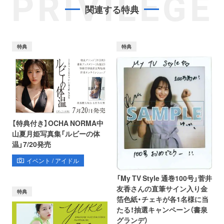
PRIVILEGE
関連する特典
特典
特典
【特典付き】OCHA NORMA中
山夏月姫写真集「ルビーの体
温」7/20発売
イベント / アイドル
「My TV Style 通巻100号」菅井
友香さんの直筆サイン入り金
特典
箔色紙・チェキが各1名様に当
たる！抽選キャンペーン（書泉
グランデ）