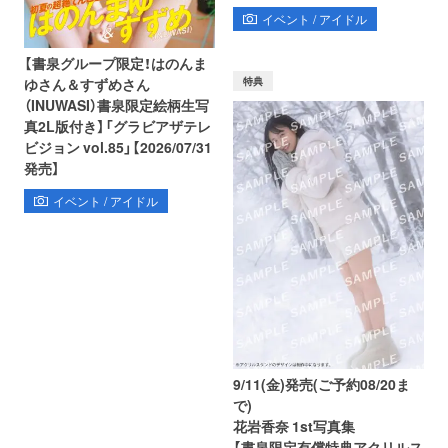
イベント / アイドル
【書泉グループ限定！はのんま
特典
ゆさん＆すずめさん
（INUWASI）書泉限定絵柄生写
真2L版付き】「グラビアザテレ
ビジョン vol.85」【2026/07/31
発売】
イベント / アイドル
9/11(金)発売(ご予約08/20ま
で)
花岩香奈 1st写真集
【書泉限定有償特典アクリルス