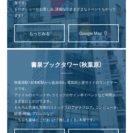
屋です。
トークショーやお渡し会、講義などさまざまなイベントもやって
ます！
もっとみる
Google Map
書泉ブックタワー（秋葉原）
秋葉原駅・岩本町駅から徒歩3分。電気街と逆サイドのランドマー
クです。
アイドルのイベントや、コミックのサイン本イベントなど年間さ
まざまにしかけてます。
もちろん売場も充実のコミックフロアが２フロア。コンピュータ、
鉄道、特撮、プロレスなど
こちらも趣味にこだわった「推しまくる」本屋です。