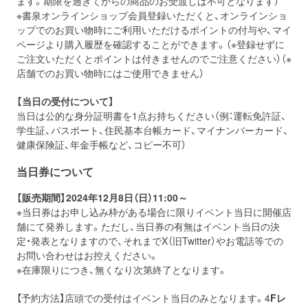
ます。期限を過ぎてからの商品のお受渡しは不可となります）
※書泉オンラインショップ会員登録いただくと、オンラインショ
ップでのお買い物時にご利用いただけるポイントの付与や、マイ
ページより購入履歴を確認することができます。（※登録せずに
ご注文いただくとポイントは付きませんのでご注意ください）（※
店舗でのお買い物時にはご使用できません）
【当日の受付について】
当日は公的な身分証明書を1点お持ちください（例：運転免許証、
学生証、パスポート、住民基本台帳カード、マイナンバーカード、
健康保険証、年金手帳など、コピー不可）
当日券について
【販売期間】2024年12月8日（日）11:00～
※当日券はお申し込み枠がある場合に限りイベント当日に開催店
舗にて発券します。ただし、当日券の有無はイベント当日の決
定・発表となりますので、それまでX（旧Twitter）やお電話等での
お問い合わせはお控えください。
※在庫限りにつき、無くなり次第終了となります。
【予約方法】店頭での受付はイベント当日のみとなります。4
Fレ