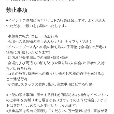
禁止事項
■イベントご参加にあたり、以下の行為は禁止です。よくお読み
いただき、ご協力をお願いいたします。
・参加券の転売・コピー・偽造行為
・会場への危険物の持ち込み（ハサミ・ナイフなど含む）
・イベントブース内への物の持ち込み（手荷物は会場内の所定の
場所にお預けいただきます）
・店内及び会場周辺での撮影・録音・録画
・会場および周辺での泊り込みや座り込み、集会、出演者の入待
ち／出待ち行為
・ゴミの放置、待機列への横入り、他のお客様の通行を妨げるな
どの迷惑行為
・その他、スタッフの案内、指示、注意事項に反する行動
※上記の禁止事項に該当する行動が確認された場合はイベントへ
のご参加をお断りする場合があります。そのような場合、チケッ
トは無効とし、返金もお受けいたしかねます。
※貴重品等は各自で管理してください。万一盗難、紛失、事故が発