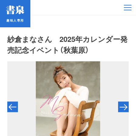
趣味人専用
趣味人専用
紗倉まなさん 2025年カレンダー発
売記念イベント（秋葉原）
アイドル
鉄道・バス
コミック・ラノベ
占い