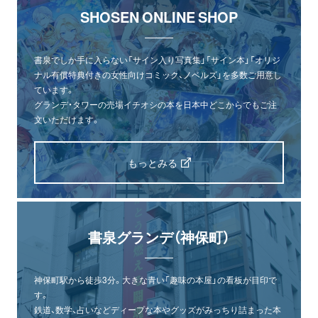
SHOSEN ONLINE SHOP
書泉でしか手に入らない「サイン入り写真集」「サイン本」「オリジ
ナル有償特典付きの女性向けコミック、ノベルズ」を多数ご用意し
ています。
グランデ・タワーの売場イチオシの本を日本中どこからでもご注
文いただけます。
もっとみる
書泉グランデ（神保町）
神保町駅から徒歩3分。大きな青い「趣味の本屋」の看板が目印で
す。
鉄道、数学、占いなどディープな本やグッズがみっちり詰まった本