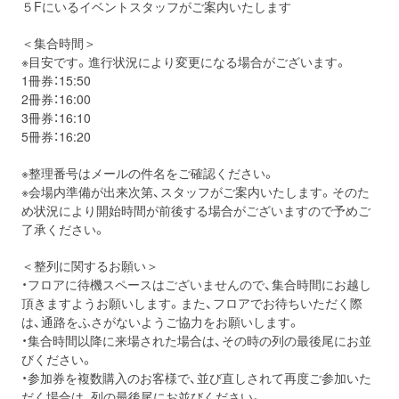
５Fにいるイベントスタッフがご案内いたします
＜集合時間＞
※目安です。進行状況により変更になる場合がございます。
1冊券：15:50
2冊券：16:00
3冊券：16:10
5冊券：16:20
※整理番号はメールの件名をご確認ください。
※会場内準備が出来次第、スタッフがご案内いたします。そのた
め状況により開始時間が前後する場合がございますので予めご
了承ください。
＜整列に関するお願い＞
・フロアに待機スペースはございませんので、集合時間にお越し
頂きますようお願いします。また、フロアでお待ちいただく際
は、通路をふさがないようご協力をお願いします。
・集合時間以降に来場された場合は、その時の列の最後尾にお並
びください。
・参加券を複数購入のお客様で、並び直しされて再度ご参加いた
だく場合は、列の最後尾にお並びください。