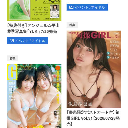
イベント / アイドル
【特典付き】アンジュルム平山
特典
遊季写真集「YUKI」7/25発売
イベント / アイドル
特典
【書泉限定ポストカード付】旬
撮GIRL vol.31【2026/07/28発
売】