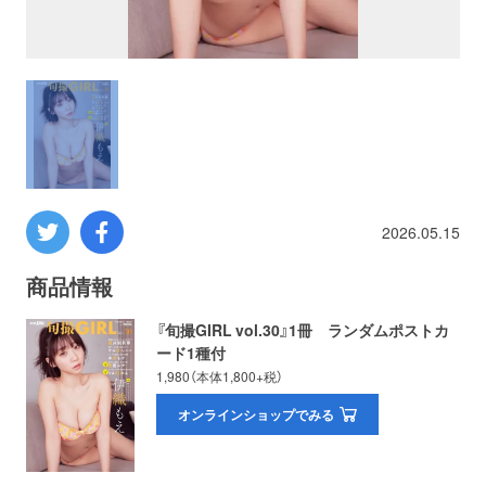
プロレス
数学
コンピューター
ミリタリー
2026.05.15
その他
商品情報
『旬撮GIRL vol.30』1冊 ランダムポストカ
ード1種付
イベント
特典
1,980（本体1,800+税）
フェア
オンラインショップでみる
お知らせ
会社概要
プライバシーポリシー