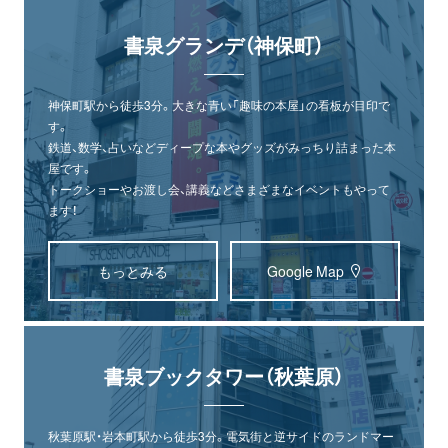
書泉グランデ（神保町）
神保町駅から徒歩3分。大きな青い「趣味の本屋」の看板が目印で
す。
鉄道、数学、占いなどディープな本やグッズがみっちり詰まった本
屋です。
トークショーやお渡し会、講義などさまざまなイベントもやって
ます！
もっとみる
Google Map
書泉ブックタワー（秋葉原）
秋葉原駅・岩本町駅から徒歩3分。電気街と逆サイドのランドマー