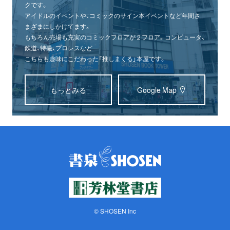
クです。
アイドルのイベントや、コミックのサイン本イベントなど年間さ
まざまにしかけてます。
もちろん売場も充実のコミックフロアが２フロア。コンピュータ、
鉄道、特撮、プロレスなど
こちらも趣味にこだわった「推しまくる」本屋です。
もっとみる
Google Map
© SHOSEN Inc
オンライン
書泉グランデ
書泉ブックタワー
ショップ
（神保町）
（秋葉原）