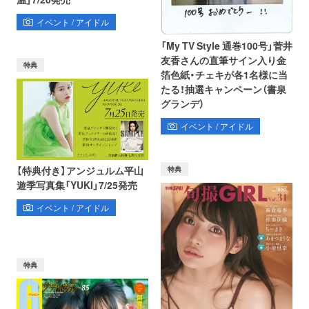
イベント / アイドル
「My TV Style 通巻100号」菅井
友香さんの直筆サイン入り金
特典
箔色紙・チェキが各1名様に当
たる！抽選キャンペーン（書泉
グランデ）
イベント / アイドル
【特典付き】アンジュルム平山
特典
遊季写真集「YUKI」7/25発売
イベント / アイドル
特典