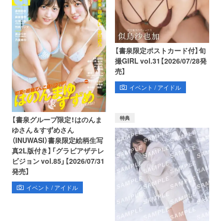
【書泉限定ポストカード付】旬
撮GIRL vol.31【2026/07/28発
売】
イベント / アイドル
特典
【書泉グループ限定！はのんま
ゆさん＆すずめさん
（INUWASI）書泉限定絵柄生写
真2L版付き】「グラビアザテレ
ビジョン vol.85」【2026/07/31
発売】
イベント / アイドル