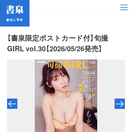
趣味人専用
趣味人専用
【書泉限定ポストカード付】旬撮
GIRL vol.30【2026/05/26発売】
アイドル
鉄道・バス
コミック・ラノベ
占い