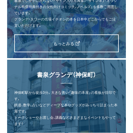
書泉でしか手に入らない「サイン入り写真集」「サイン本」「オリジ
ナル有償特典付きの女性向けコミック、ノベルズ」を多数ご用意し
ています。
グランデ・タワーの売場イチオシの本を日本中どこからでもご注
文いただけます。
もっとみる
書泉グランデ（神保町）
神保町駅から徒歩3分。大きな青い「趣味の本屋」の看板が目印で
す。
鉄道、数学、占いなどディープな本やグッズがみっちり詰まった本
屋です。
トークショーやお渡し会、講義などさまざまなイベントもやって
ます！