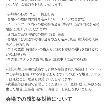
いただき、ご協力をお願いいたします。
・参加券の転売・コピー・偽造行為
・会場への危険物の持ち込み（ハサミ・ナイフなど含む）
・イベントブース内への物の持ち込み（手荷物は会場内の所定の
場所にお預けいただきます）
・店内及び会場周辺での撮影・録音・録画
・会場および周辺での泊り込みや座り込み、集会、出演者の入待
ち／出待ち行為
・ゴミの放置、待機列への横入り、他のお客様の通行を妨げるな
どの迷惑行為
・その他、スタッフの案内、指示、注意事項に反する行動
※上記の禁止事項に該当する行動が確認された場合はイベントへ
のご参加をお断りする場合があります。そのような場合、チケッ
トは無効とし、返金もお受けいたしかねます。
※貴重品等は各自で管理してください。万一盗難、紛失、事故が発
生した場合、主催者・会場・出演者は一切責任を負いません。
会場での感染症対策について