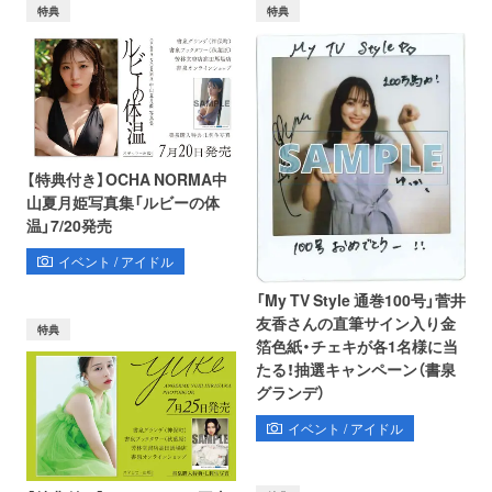
特典
特典
【特典付き】OCHA NORMA中
山夏月姫写真集「ルビーの体
温」7/20発売
イベント / アイドル
「My TV Style 通巻100号」菅井
友香さんの直筆サイン入り金
特典
箔色紙・チェキが各1名様に当
たる！抽選キャンペーン（書泉
グランデ）
イベント / アイドル