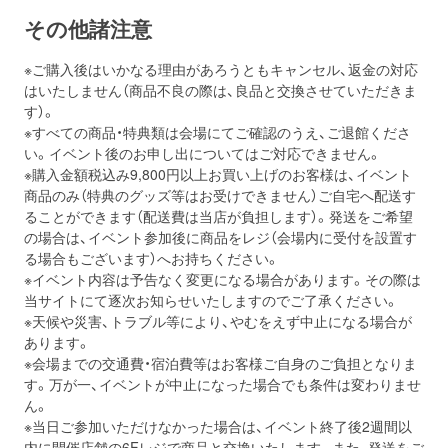
その他諸注意
※ご購入後はいかなる理由があろうともキャンセル、返金の対応
はいたしません（商品不良の際は、良品と交換させていただきま
す）。
※すべての商品・特典類は会場にてご確認のうえ、ご退館くださ
い。イベント後のお申し出についてはご対応できません。
※購入金額税込み9,800円以上お買い上げのお客様は、イベント
商品のみ（特典のグッズ等はお受けできません）ご自宅へ配送す
ることができます（配送費は当店が負担します）。発送をご希望
の場合は、イベント参加後に商品をレジ（会場内に受付を設置す
る場合もございます）へお持ちください。
※イベント内容は予告なく変更になる場合があります。その際は
当サイトにて逐次お知らせいたしますのでご了承ください。
※天候や災害、トラブル等により、やむをえず中止になる場合が
あります。
※会場までの交通費・宿泊費等はお客様ご自身のご負担となりま
す。万が一、イベントが中止になった場合でも条件は変わりませ
ん。
※当日ご参加いただけなかった場合は、イベント終了後2週間以
内に開催店舗の6Fレジで商品と交換いたします。また、発送をご