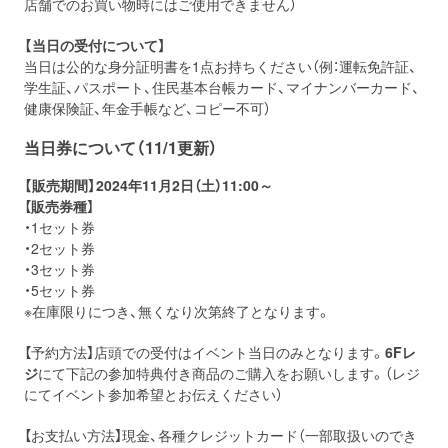
店舗でのお買い物時にはご使用できません）
【当日の受付について】
当日は公的な身分証明書を1点お持ちください（例：運転免許証、
学生証、パスポート、住民基本台帳カード、マイナンバーカード、
健康保険証、年金手帳など、コピー不可）
当日券について（11/1更新）
【販売期間】2024年11月2日（土）11:00～
【
販売券種
】
・1セット券
・2セット券
・3セット券
・5セット券
※在庫限りにつき、無くなり次第終了となります。
【予約方法】店頭での受付はイベント当日のみとなります。
6Fレ
ジ
にて下記の参加特典付き商品のご購入をお願いします。（レジ
にてイベント参加希望とお伝えください）
【お支払い方法】現金、各種クレジットカード（一部取扱いのでき