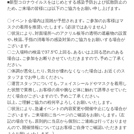
■新型コロナウイルスをはじめとする感染予防および拡散防止の
ため、ご来場の皆様には以下のご協力をお願い申し上げます。
〇イベント会場内は混雑が予想されます。ご参加のお客様は
マ
スクの着用を推奨
いたします。（必須ではありません）
〇状況により、対面場所へのアクリル板等の
透明の遮蔽物
の設置
や、
検温
、
手指の消毒
等の感染対策のご協力をお願いする場合が
ございます。
〇ご入場時の検温で37.5℃上回る、あるいは上回る恐れのある
場合は、ご参加をお断りさせていただきますので、予めご了承く
ださい。
〇体調が悪化したり、気分が優れなくなった場合は、お近くのス
タッフまでお申し出ください。
〇運営スタッフについても、フェイスシールドやマスクを着用し
た状態で業務し、お客様の肩や腕など体に触れて誘導させていた
だく場合がございますので、予めご了承ください。
以上、ご理解ご協力の程何卒よろしくお願いいたします。
〇状況により、急遽イベントの内容変更や開催中止になる場合が
ございます。ご来場前に当ページのご確認をお願いします。（左
記の場合でも、原則的に当店から個別にご連絡は行っておりませ
んので、開催情報についてはお客様ご自身でご確認いただきます
ようお願いいたします。）