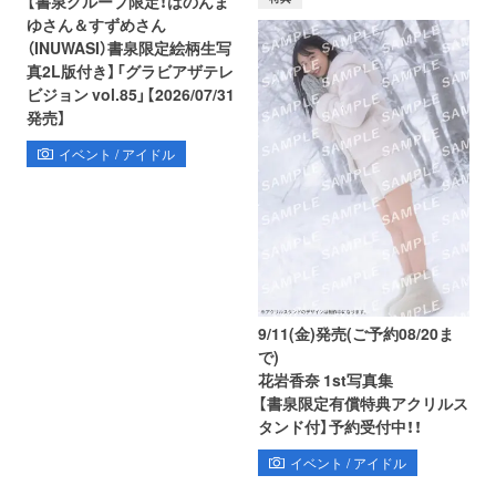
【書泉グループ限定！はのんま
ゆさん＆すずめさん
（INUWASI）書泉限定絵柄生写
真2L版付き】「グラビアザテレ
ビジョン vol.85」【2026/07/31
発売】
イベント / アイドル
9/11(金)発売(ご予約08/20ま
で)
花岩香奈 1st写真集
【書泉限定有償特典アクリルス
タンド付】予約受付中！！
イベント / アイドル