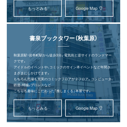
もっとみる
Google Map
書泉ブックタワー（秋葉原）
秋葉原駅・岩本町駅から徒歩3分。電気街と逆サイドのランドマー
クです。
アイドルのイベントや、コミックのサイン本イベントなど年間さ
まざまにしかけてます。
もちろん売場も充実のコミックフロアが２フロア。コンピュータ、
鉄道、特撮、プロレスなど
こちらも趣味にこだわった「推しまくる」本屋です。
もっとみる
Google Map