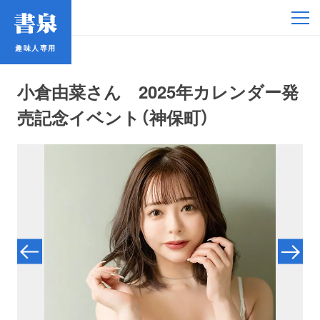
趣味人専用
趣味人専用
小倉由菜さん 2025年カレンダー発
売記念イベント（神保町）
アイドル
鉄道・バス
コミック・ラノベ
占い