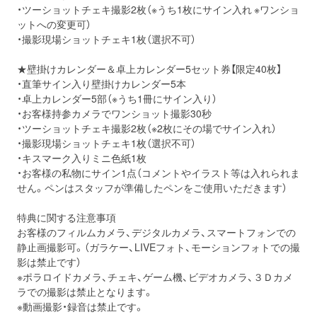
・ツーショットチェキ撮影2枚（※うち1枚にサイン入れ ※ワンショ
ットへの変更可）
・撮影現場ショットチェキ1枚（選択不可）
★壁掛けカレンダー＆卓上カレンダー5セット券【限定40枚】
・直筆サイン入り壁掛けカレンダー5本
・卓上カレンダー5部（※うち1冊にサイン入り）
・お客様持参カメラでワンショット撮影30秒
・ツーショットチェキ撮影2枚（※2枚にその場でサイン入れ）
・撮影現場ショットチェキ1枚（選択不可）
・キスマーク入りミニ色紙1枚
・お客様の私物にサイン1点（コメントやイラスト等は入れられま
せん。ペンはスタッフが準備したペンをご使用いただきます）
特典に関する注意事項
お客様のフィルムカメラ、デジタルカメラ、スマートフォンでの
静止画撮影可。（ガラケー、LIVEフォト、モーションフォトでの撮
影は禁止です）
※ポラロイドカメラ、チェキ、ゲーム機、ビデオカメラ、３Ｄカメ
ラでの撮影は禁止となります。
※動画撮影・録音は禁止です。