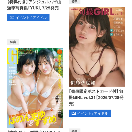
【特典付き】アンジュルム平山
特典
遊季写真集「YUKI」7/25発売
イベント / アイドル
特典
【書泉限定ポストカード付】旬
撮GIRL vol.31【2026/07/28発
売】
イベント / アイドル
特典