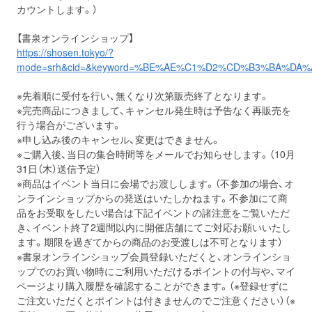
カウントします。）
【書泉オンラインショップ】
https://shosen.tokyo/?
mode=srh&cid=&keyword=%BE%AE%C1%D2%CD%B3%BA%D
※先着順に受付を行い、無くなり次第販売終了となります。
※完売商品につきまして、キャンセル発生時は予告なく再販売を
行う場合がございます。
※申し込み後のキャンセル、変更はできません。
※ご購入後、当日の集合時間等をメールでお知らせします。（10月
31日（木）送信予定）
※商品はイベント当日に会場でお渡しします。（不参加の場合、オ
ンラインショップからの発送はいたしかねます。不参加にて商
品をお受取をしたい場合は下記イベントの諸注意をご覧いただ
き、イベント終了2週間以内に開催店舗にてご対応お願いいたし
ます。期限を過ぎてからの商品のお受渡しは不可となります）
※書泉オンラインショップ会員登録いただくと、オンラインショ
ップでのお買い物時にご利用いただけるポイントの付与や、マイ
ページより購入履歴を確認することができます。（※登録せずに
ご注文いただくとポイントは付きませんのでご注意ください）（※