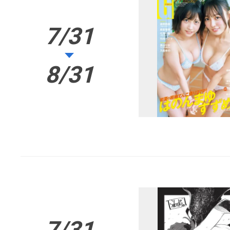
7/31
8/31
7/31