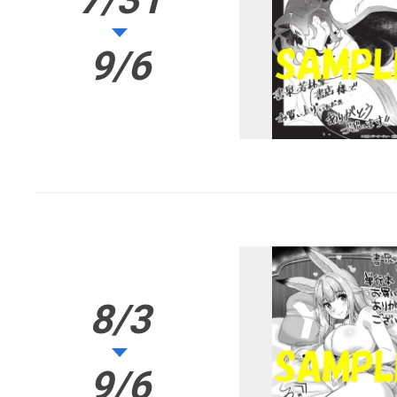
9/6
8/3
9/6