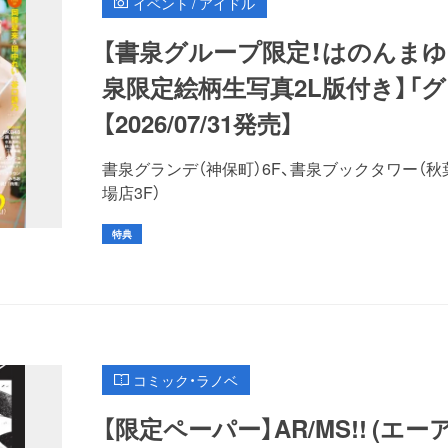
イベント / アイドル
【書泉グループ限定！はのんまゆさ
泉限定絵柄生写真2L版付き】「グラ
【2026/07/31発売】
書泉グランデ（神保町）6F、書泉ブックタワー（秋
場店3F）
特典
コミック・ラノベ
【限定ペーパー】AR/MS!! 