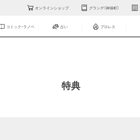
オンラインショップ
グランデ（神保町）
コミック・ラノベ
占い
プロレス
特典