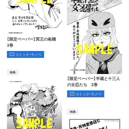
【限定ペーパー】冥王の柘榴
3巻
コミック・ラノベ
特典
【限定ペーパー】半蔵と十三人
の女忍たち 2巻
コミック・ラノベ
特典