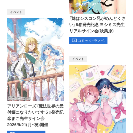
イベント
『妹はシスコン兄がめんどくさ
い』6巻発売記念 ヨシミズ先生
リアルサイン会(秋葉原)
コミック・ラノベ
イベント
アリアンローズ『魔法世界の受
付嬢になりたいです５』発売記
念まこ先生サイン会
2026/9/21(月・祝)開催