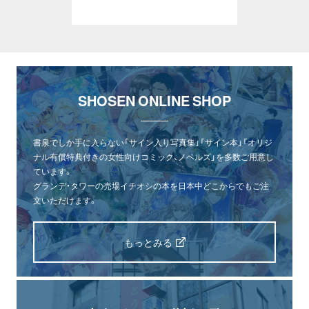
SHOSEN ONLINE SHOP
書泉でしか手に入らない「サイン入り写真集」「サイン本」「オリジ
ナル有償特典付きの女性向けコミック、ノベルズ」を多数ご用意し
ています。
グランデ・タワーの売場イチオシの本を日本中どこからでもご注
文いただけます。
もっとみる