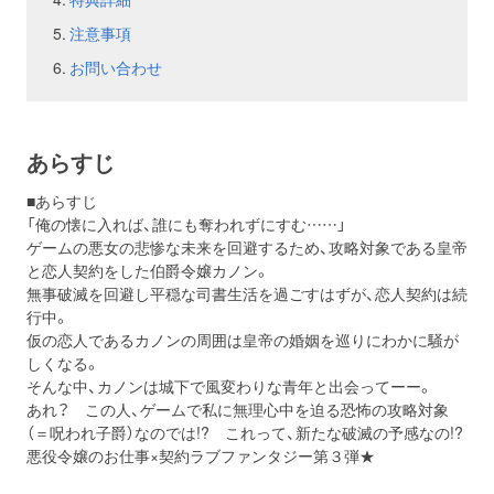
注意事項
お問い合わせ
あらすじ
■あらすじ
「俺の懐に入れば、誰にも奪われずにすむ……」
ゲームの悪女の悲惨な未来を回避するため、攻略対象である皇帝
と恋人契約をした伯爵令嬢カノン。
無事破滅を回避し平穏な司書生活を過ごすはずが、恋人契約は続
行中。
仮の恋人であるカノンの周囲は皇帝の婚姻を巡りにわかに騒が
しくなる。
そんな中、カノンは城下で風変わりな青年と出会ってーー。
あれ？ この人、ゲームで私に無理心中を迫る恐怖の攻略対象
（＝呪われ子爵）なのでは!? これって、新たな破滅の予感なの!?
悪役令嬢のお仕事×契約ラブファンタジー第３弾★