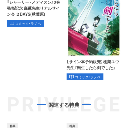
『シャーリー・メディスン』3巻
発売記念 森薫先生リアルサイ
ン会 ２DAYS(秋葉原)
コミック・ラノベ
【サイン本予約販売】棚架ユウ
先生『転生したら剣でした』
コミック・ラノベ
PRIVILEGE
関連する特典
特典
特典