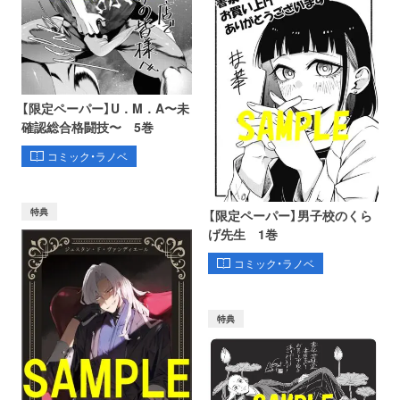
【限定ペーパー】U．M．A〜未
確認総合格闘技〜 5巻
コミック・ラノベ
特典
【限定ペーパー】男子校のくら
げ先生 1巻
コミック・ラノベ
特典