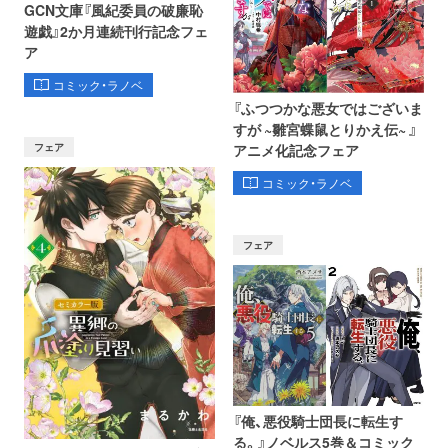
GCN文庫『風紀委員の破廉恥
遊戯』2か月連続刊行記念フェ
ア
コミック・ラノベ
『ふつつかな悪女ではございま
すが ~雛宮蝶鼠とりかえ伝~ 』
フェア
アニメ化記念フェア
コミック・ラノベ
フェア
『俺、悪役騎士団長に転生す
る。』ノベルス5巻＆コミック