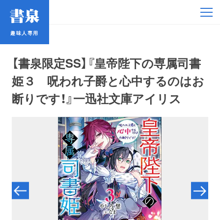
趣味人専用
趣味人専用
【書泉限定SS】『皇帝陛下の専属司書
姫３ 呪われ子爵と心中するのはお
断りです！』一迅社文庫アイリス
アイドル
鉄道・バス
コミック・ラノベ
占い