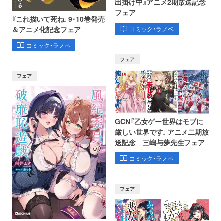
出掛け中』アニメ2期放送記念
フェア
『これ描いて死ね』9・10巻発売
コミック・ラノベ
＆アニメ化記念フェア
コミック・ラノベ
フェア
フェア
GCN『乙女ゲー世界はモブに
厳しい世界です』アニメ二期放
送記念 三嶋与夢先生フェア
コミック・ラノベ
フェア