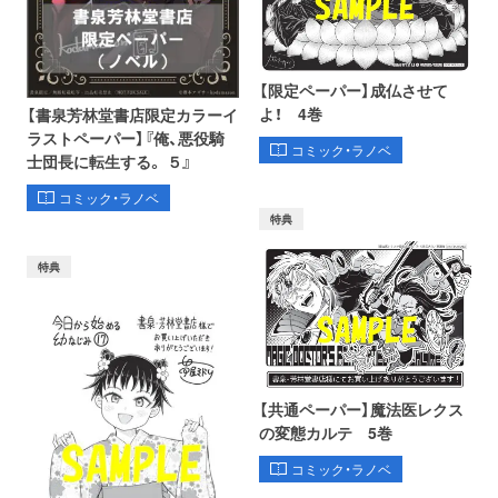
【限定ペーパー】成仏させて
よ！ 4巻
【書泉芳林堂書店限定カラーイ
ラストペーパー】『俺、悪役騎
コミック・ラノベ
士団長に転生する。 ５』
コミック・ラノベ
特典
特典
【共通ペーパー】魔法医レクス
の変態カルテ 5巻
コミック・ラノベ