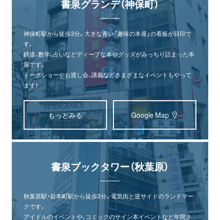
書泉グランデ（神保町）
神保町駅から徒歩3分。大きな青い「趣味の本屋」の看板が目印で
す。
鉄道、数学、占いなどディープな本やグッズがみっちり詰まった本
屋です。
トークショーやお渡し会、講義などさまざまなイベントもやって
ます！
もっとみる
Google Map
書泉ブックタワー（秋葉原）
秋葉原駅・岩本町駅から徒歩3分。電気街と逆サイドのランドマー
クです。
アイドルのイベントや、コミックのサイン本イベントなど年間さ