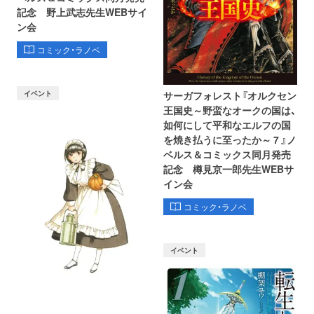
記念 野上武志先生WEBサイ
ン会
コミック・ラノベ
イベント
サーガフォレスト『オルクセン
王国史～野蛮なオークの国は、
如何にして平和なエルフの国
を焼き払うに至ったか～ 7 』ノ
ベルス＆コミックス同月発売
記念 樽見京一郎先生WEBサ
イン会
コミック・ラノベ
イベント