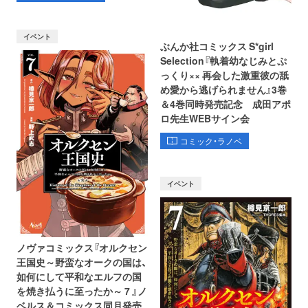
イベント
ぶんか社コミックス S*girl
Selection『執着幼なじみとぷ
っくり×× 再会した激重彼の舐
め愛から逃げられません』3巻
＆4巻同時発売記念 成田アポ
ロ先生WEBサイン会
コミック・ラノベ
イベント
ノヴァコミックス『オルクセン
王国史～野蛮なオークの国は、
如何にして平和なエルフの国
を焼き払うに至ったか～ 7 』ノ
ベルス＆コミックス同月発売