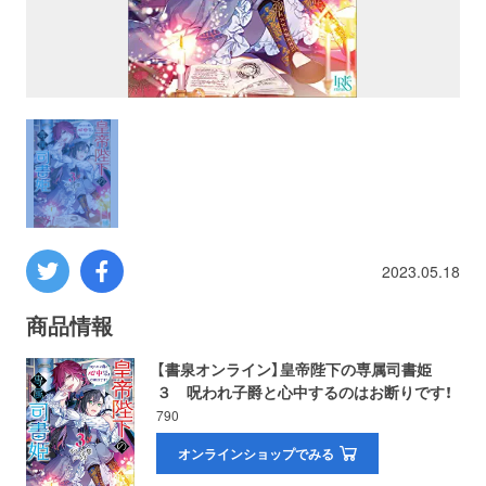
プロレス
数学
コンピューター
ミリタリー
2023.05.18
その他
商品情報
イベント
特典
【書泉オンライン】皇帝陛下の専属司書姫
３ 呪われ子爵と心中するのはお断りです！
フェア
お知らせ
790
オンラインショップでみる
会社概要
プライバシーポリシー