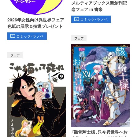
メルティアブックス新創刊記
念フェア in 書泉
コミック・ラノベ
2026年女性向け異世界フェア
色紙の展示＆抽選プレゼント
コミック・ラノベ
フェア
フェア
『骸骨騎士様、只今異世界へお