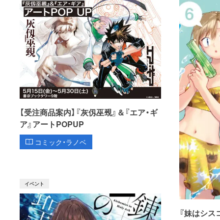
【受注商品案内】『灰仭巫覡』＆『エア・ギ
ア』アートPOPUP
コミック・ラノベ
イベント
『妹はシス