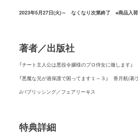
2023年5月27日(火)～ なくなり次第終了 ※商品
著者／出版社
「チート主人公は悪役令嬢様のプロ侍女に徹します」 香月
「悪魔な兄が過保護で困ってます１～３」 香月航(著/文),
Jパブリッシング／フェアリーキス
特典詳細