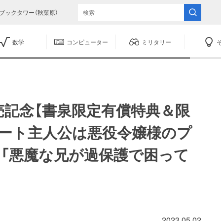
ブックタワー（秋葉原）
数学
コンピューター
ミリタリー
売記念【書泉限定有償特典＆限
チート主人公は悪役令嬢様のプ
」「悪魔な兄が過保護で困って
2023.05.02