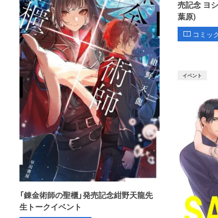
売記念 ヨ
葉原)
コミッ
イベント
「錬金術師の聖櫃」発売記念紺野天龍先
生トークイベント