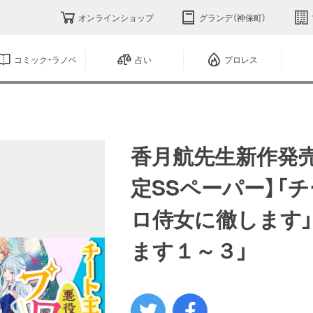
オンラインショップ
グランデ（神保町）
コミック・ラノベ
占い
プロレス
香月航先生新作発
定SSペーパー】「
ロ侍女に徹します
ます１～３」