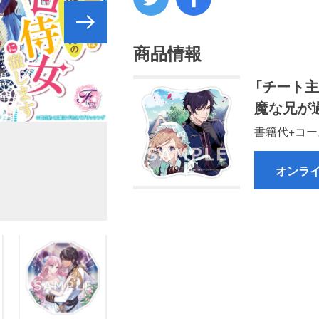
商品情報
「チート
魔な兄が
書籍代+コー
オンラ