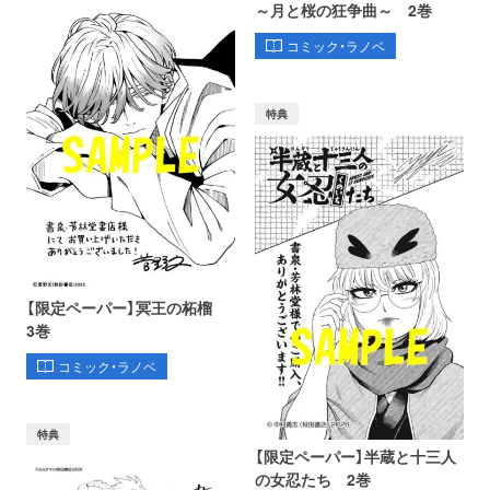
～月と桜の狂争曲～ 2巻
コミック・ラノベ
特典
【限定ペーパー】冥王の柘榴
3巻
コミック・ラノベ
特典
【限定ペーパー】半蔵と十三人
の女忍たち 2巻