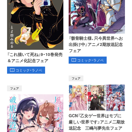
『骸骨騎士様、只今異世界へお
出掛け中』アニメ2期放送記念
フェア
『これ描いて死ね』9・10巻発売
コミック・ラノベ
＆アニメ化記念フェア
コミック・ラノベ
フェア
フェア
GCN『乙女ゲー世界はモブに
厳しい世界です』アニメ二期放
送記念 三嶋与夢先生フェア