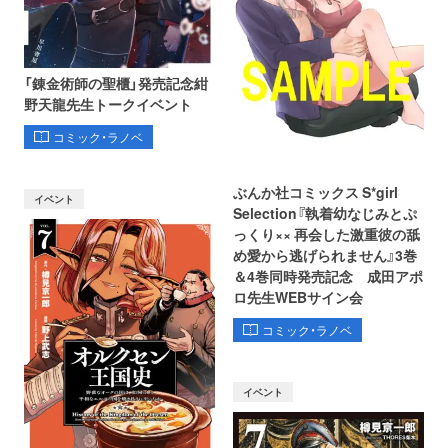
「錬金術師の聖櫃」発売記念紺
野天龍先生トークイベント
コミック・ラノベ
ぶんか社コミックス S*girl
イベント
Selection『執着幼なじみとぷ
っくり×× 再会した激重彼の舐
め愛から逃げられません』3巻
＆4巻同時発売記念 成田アポ
ロ先生WEBサイン会
コミック・ラノベ
イベント