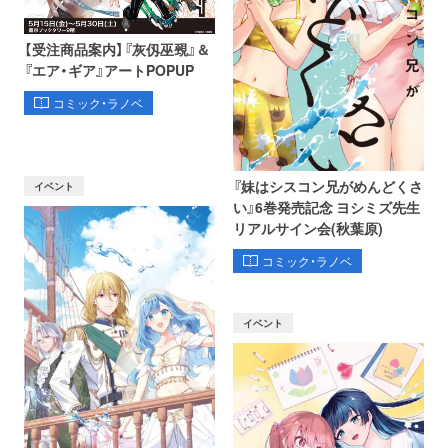
【受注商品案内】『灰仭巫覡』＆
『エア・ギア』アートPOPUP
コミック・ラノベ
『妹はシスコン兄がめんどくさ
イベント
い』6巻発売記念 ヨシミズ先生
リアルサイン会(秋葉原)
コミック・ラノベ
イベント