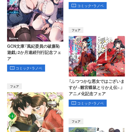
コミック・ラノベ
フェア
GCN文庫『風紀委員の破廉恥
遊戯』2か月連続刊行記念フェ
ア
コミック・ラノベ
『ふつつかな悪女ではございま
フェア
すが ~雛宮蝶鼠とりかえ伝~ 』
アニメ化記念フェア
コミック・ラノベ
フェア