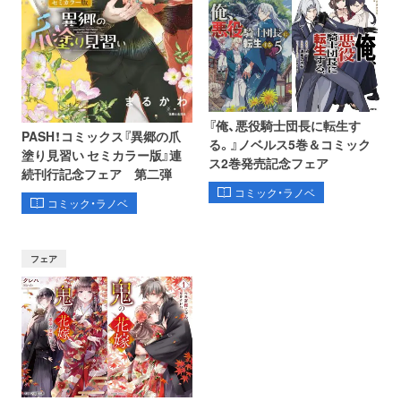
『俺、悪役騎士団長に転生す
PASH！コミックス『異郷の爪
る。』ノベルス5巻＆コミック
塗り見習い セミカラー版』連
ス2巻発売記念フェア
続刊行記念フェア 第二弾
コミック・ラノベ
コミック・ラノベ
フェア