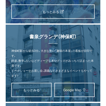
もっとみる
書泉グランデ（神保町）
神保町駅から徒歩3分。大きな青い「趣味の本屋」の看板が目印で
す。
鉄道、数学、占いなどディープな本やグッズがみっちり詰まった本
屋です。
トークショーやお渡し会、講義などさまざまなイベントもやって
ます！
もっとみる
Google Map