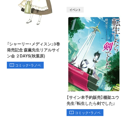
イベント
『シャーリー・メディスン』3巻
発売記念 森薫先生リアルサイ
ン会 ２DAYS(秋葉原)
コミック・ラノベ
【サイン本予約販売】棚架ユウ
先生『転生したら剣でした』
コミック・ラノベ