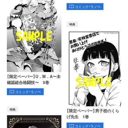
コミック・ラノベ
特典
【限定ペーパー】U．M．A〜未
確認総合格闘技〜 5巻
コミック・ラノベ
特典
【限定ペーパー】男子校のくら
げ先生 1巻
コミック・ラノベ