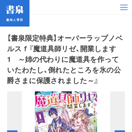
趣味人専用
趣味人専用
【書泉限定特典】オーバーラップノベ
ルスｆ『魔道具師リゼ、開業します
1 ～姉の代わりに魔道具を作って
いたわたし、倒れたところを氷の公
アイドル
爵さまに保護されました～』
鉄道・バス
コミック・ラノベ
占い