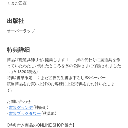
くまだ乙夜
出版社
オーバーラップ
特典詳細
商品：『魔道具師リゼ、開業します 1 ～姉の代わりに魔道具を作
っていたわたし、倒れたところを氷の公爵さまに保護されました
～』￥1320（税込）
特典：書泉限定 くまだ乙夜先生書き下ろしSSペーパー
該当商品をお買い上げのお客様に上記特典をお付けいたしま
す。
お問い合わせ
・
書泉グランデ
（神保町）
・
書泉ブックタワー
（秋葉原）
【特典付き商品のONLINE SHOP 販売】