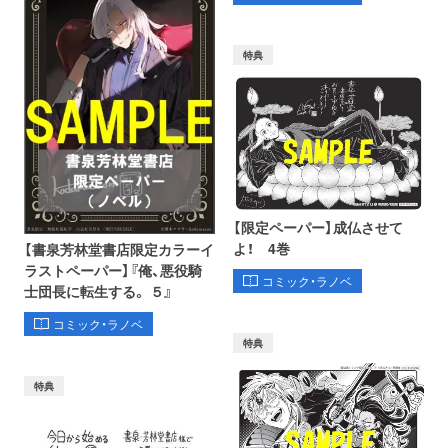
特典
【限定ペーパー】成仏させて
よ！ 4巻
【書泉芳林堂書店限定カラーイ
ラストペーパー】『俺、悪役騎
コミック・ラノベ
士団長に転生する。 ５』
コミック・ラノベ
特典
特典