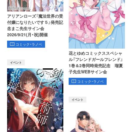
アリアンローズ『魔法世界の受
付嬢になりたいです５』発売記
念まこ先生サイン会
2026/9/21(月・祝)開催
コミック・ラノベ
花とゆめコミックススペシャ
ル『フレンドガールフレンド』
イベント
1巻＆2巻同時発売記念 瑠夏
子先生WEBサイン会
コミック・ラノベ
イベント