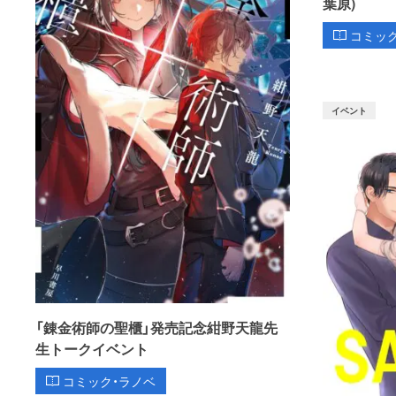
葉原)
コミッ
イベント
「錬金術師の聖櫃」発売記念紺野天龍先
生トークイベント
コミック・ラノベ