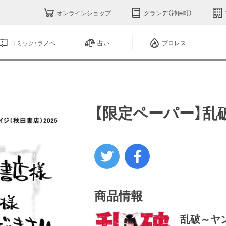
オンラインショップ
グランデ（神保町）
コミック・ラノベ
占い
プロレス
【限定ペーパー】乱
商品情報
乱破～ヤ