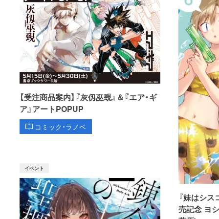
【受注商品案内】『灰仭巫覡』＆『エア・ギ
ア』アートPOPUP
コミック・ラノベ
イベント
『妹はシス
売記念 ヨ