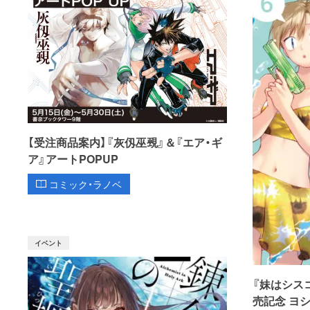
【受注商品案内】『灰仭巫覡』＆『エア・ギ
ア』アートPOPUP
コミック・ラノベ
イベント
『妹はシス
売記念 ヨ