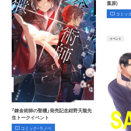
葉原)
コミッ
イベント
「錬金術師の聖櫃」発売記念紺野天龍先
生トークイベント
コミック・ラノベ