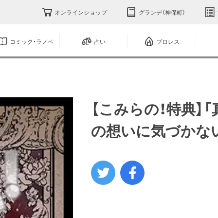
オンラインショップ
グランデ（神保町）
コミック・ラノベ
占い
プロレス
【こみらの！特典】
の想いに気づかない