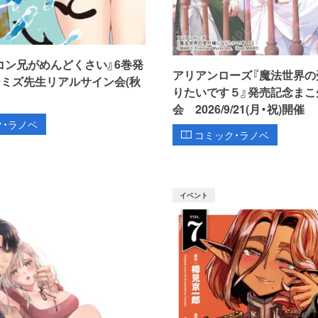
コン兄がめんどくさい』6巻発
アリアンローズ『魔法世界の
シミズ先生リアルサイン会(秋
りたいです５』発売記念まこ
会 2026/9/21(月・祝)開催
ク・ラノベ
コミック・ラノベ
イベント