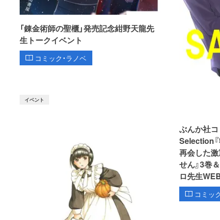
「錬金術師の聖櫃」発売記念紺野天龍先
生トークイベント
コミック・ラノベ
イベント
ぶんか社コミッ
Select
再会した激
せん』3巻
ロ先生WE
コミッ