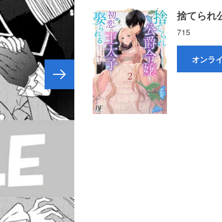
捨てられ
715
オンラ