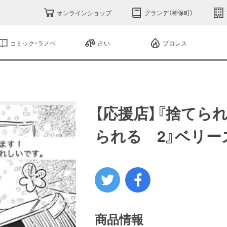
オンラインショップ
グランデ（神保町）
コミック・ラノベ
占い
プロレス
【応援店】『捨てら
られる 2』ベリ
商品情報