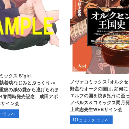
クス S*girl
ノヴァコミックス『オルクセ
ion『執着幼なじみとぷっくり××
野蛮なオークの国は、如何に
重彼の舐め愛から逃げられま
エルフの国を焼き払うに至った
＆4巻同時発売記念 成田アポ
ノベルス＆コミックス同月
Bサイン会
上武志先生WEBサイン会
ク・ラノベ
コミック・ラノベ