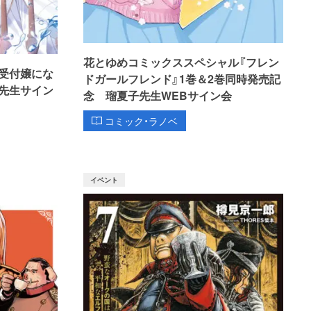
花とゆめコミックススペシャル『フレン
受付嬢にな
ドガールフレンド』1巻＆2巻同時発売記
先生サイン
念 瑠夏子先生WEBサイン会
コミック・ラノベ
イベント