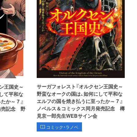
サーガフォレスト『オルクセン王国史～
ン王国史～
野蛮なオークの国は、如何にして平和な
して平和な
エルフの国を焼き払うに至ったか～ 7 』
か～ 7 』
ノベルス＆コミックス同月発売記念 樽
発売記念 野
見京一郎先生WEBサイン会
コミック・ラノベ