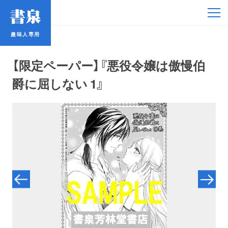
趣味人専用
趣味人専用
【限定ペーパー】『悪役令嬢は傲慢伯
爵に屈しない 1』
アイドル
鉄道・バス
コミック・ラノベ
占い