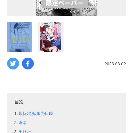
プロレス
数学
コンピューター
ミリタリー
2023.03.02
その他
イベント
特典
目次
取扱場所/販売日時
フェア
お知らせ
著者
会社概要
プライバシーポリシー
出版社