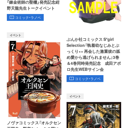
「錬金術師の聖櫃」発売記念紺
野天龍先生トークイベント
コミック・ラノベ
イベント
ぶんか社コミックス S*girl
Selection『執着幼なじみとぷ
っくり×× 再会した激重彼の舐
め愛から逃げられません』3巻
＆4巻同時発売記念 成田アポ
ロ先生WEBサイン会
コミック・ラノベ
イベント
ノヴァコミックス『オルクセン