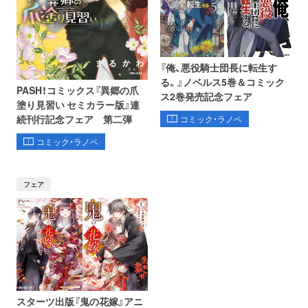
『俺、悪役騎士団長に転生す
る。』ノベルス5巻＆コミック
PASH！コミックス『異郷の爪
ス2巻発売記念フェア
塗り見習い セミカラー版』連
続刊行記念フェア 第二弾
コミック・ラノベ
コミック・ラノベ
フェア
スターツ出版『鬼の花嫁』アニ