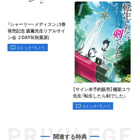
『シャーリー・メディスン』3巻
発売記念 森薫先生リアルサイ
ン会 ２DAYS(秋葉原)
コミック・ラノベ
【サイン本予約販売】棚架ユウ
先生『転生したら剣でした』
コミック・ラノベ
PRIVILEGE
関連する特典