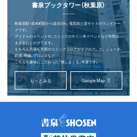
書泉ブックタワー（秋葉原）
秋葉原駅・岩本町駅から徒歩3分。電気街と逆サイドのランドマー
クです。
アイドルのイベントや、コミックのサイン本イベントなど年間さ
まざまにしかけてます。
もちろん売場も充実のコミックフロアが２フロア。コンピュータ、
鉄道、特撮、プロレスなど
こちらも趣味にこだわった「推しまくる」本屋です。
もっとみる
Google Map