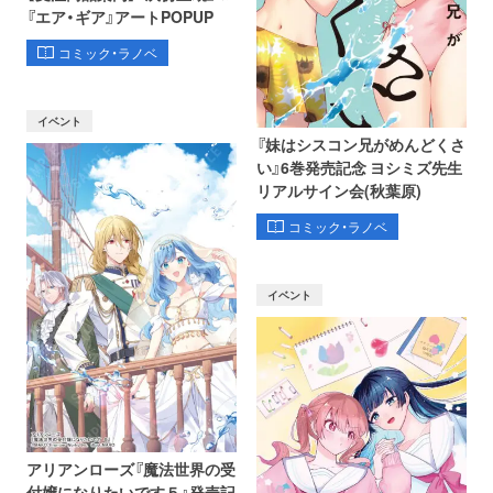
『エア・ギア』アートPOPUP
コミック・ラノベ
イベント
『妹はシスコン兄がめんどくさ
い』6巻発売記念 ヨシミズ先生
リアルサイン会(秋葉原)
コミック・ラノベ
イベント
アリアンローズ『魔法世界の受
付嬢になりたいです５』発売記