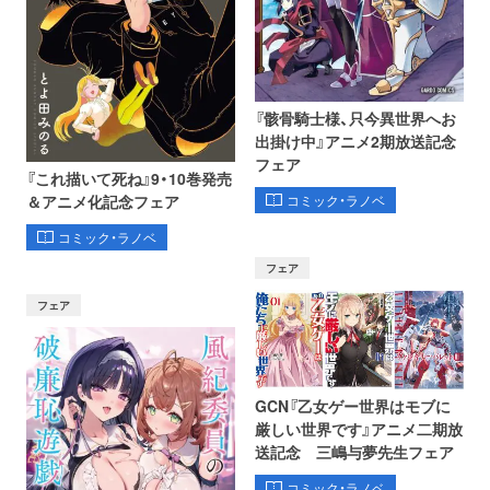
『骸骨騎士様、只今異世界へお
出掛け中』アニメ2期放送記念
フェア
『これ描いて死ね』9・10巻発売
コミック・ラノベ
＆アニメ化記念フェア
コミック・ラノベ
フェア
フェア
GCN『乙女ゲー世界はモブに
厳しい世界です』アニメ二期放
送記念 三嶋与夢先生フェア
コミック・ラノベ