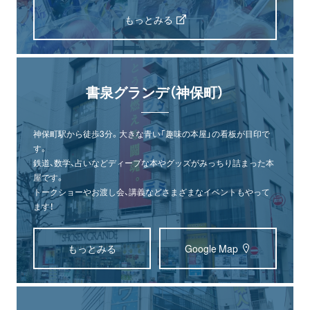
もっとみる
書泉グランデ（神保町）
神保町駅から徒歩3分。大きな青い「趣味の本屋」の看板が目印で
す。
鉄道、数学、占いなどディープな本やグッズがみっちり詰まった本
屋です。
トークショーやお渡し会、講義などさまざまなイベントもやって
ます！
もっとみる
Google Map