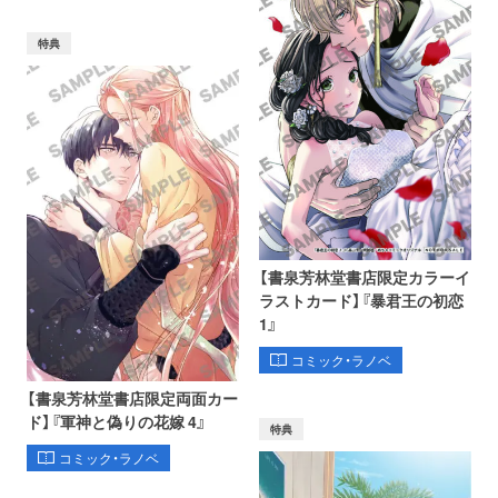
特典
【書泉芳林堂書店限定カラーイ
ラストカード】『暴君王の初恋
1』
コミック・ラノベ
【書泉芳林堂書店限定両面カー
ド】『軍神と偽りの花嫁 4』
特典
コミック・ラノベ