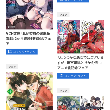
フェア
GCN文庫『風紀委員の破廉恥
遊戯』2か月連続刊行記念フェ
ア
コミック・ラノベ
『ふつつかな悪女ではございま
すが ~雛宮蝶鼠とりかえ伝~ 』
フェア
アニメ化記念フェア
コミック・ラノベ
フェア