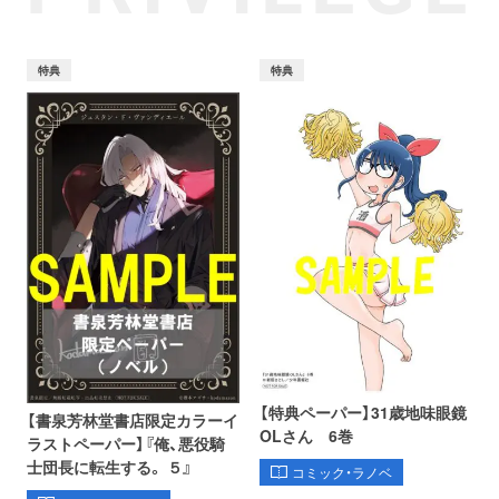
特典
特典
【特典ペーパー】31歳地味眼鏡
【書泉芳林堂書店限定カラーイ
OLさん 6巻
ラストペーパー】『俺、悪役騎
士団長に転生する。 ５』
コミック・ラノベ