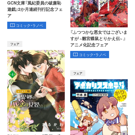
GCN文庫『風紀委員の破廉恥
遊戯』2か月連続刊行記念フェ
ア
コミック・ラノベ
『ふつつかな悪女ではございま
すが ~雛宮蝶鼠とりかえ伝~ 』
フェア
アニメ化記念フェア
コミック・ラノベ
フェア