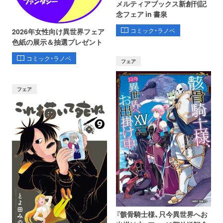
メルティアブックス新創刊記
念フェア in 書泉
コミック・ラノベ
2026年女性向け異世界フェア
色紙の展示＆抽選プレゼント
コミック・ラノベ
フェア
フェア
『骸骨騎士様、只今異世界へお