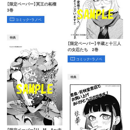
【限定ペーパー】冥王の柘榴
3巻
コミック・ラノベ
特典
【限定ペーパー】半蔵と十三人
の女忍たち 2巻
コミック・ラノベ
特典
【限定ペーパー】U．M．A〜未