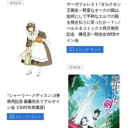
イベント
サーガフォレスト『オルクセン
王国史～野蛮なオークの国は、
如何にして平和なエルフの国
を焼き払うに至ったか～ 7 』ノ
ベルス＆コミックス同月発売
記念 樽見京一郎先生WEBサ
イン会
コミック・ラノベ
イベント
『シャーリー・メディスン』3巻
発売記念 森薫先生リアルサイ
ン会 ２DAYS(秋葉原)
コミック・ラノベ