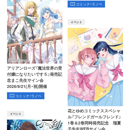
コミック・ラノベ
イベント
アリアンローズ『魔法世界の受
付嬢になりたいです５』発売記
念まこ先生サイン会
2026/9/21(月・祝)開催
コミック・ラノベ
花とゆめコミックススペシャ
イベント
ル『フレンドガールフレンド』
1巻＆2巻同時発売記念 瑠夏
子先生WEBサイン会