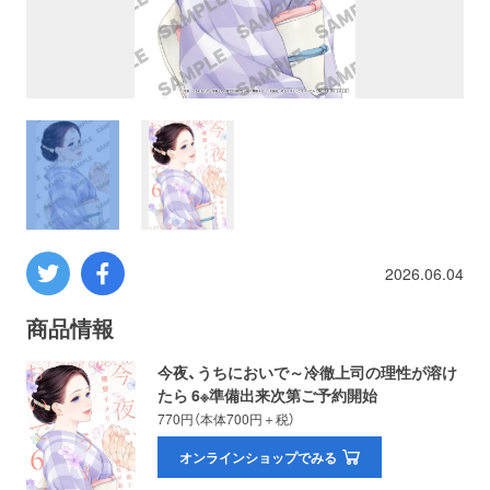
プロレス
数学
コンピューター
ミリタリー
2026.06.04
その他
商品情報
イベント
特典
今夜、うちにおいで～冷徹上司の理性が溶け
たら 6※準備出来次第ご予約開始
フェア
お知らせ
770円（本体700円＋税）
オンラインショップでみる
会社概要
プライバシーポリシー