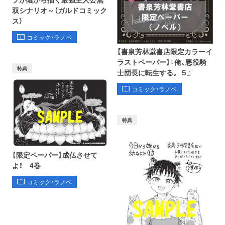
双シナリオ～（ガルドコミック
ス）
コミック・ラノベ
【書泉芳林堂書店限定カラーイ
ラストペーパー】『俺、悪役騎
特典
士団長に転生する。 ５』
コミック・ラノベ
特典
【限定ペーパー】成仏させて
よ！ 4巻
コミック・ラノベ