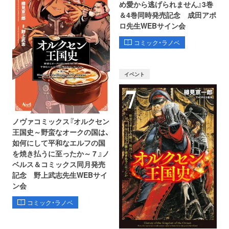
め愛から逃げられません』3巻
＆4巻同時発売記念 成田アポ
ロ先生WEBサイン会
コミック・ラノベ
イベント
ノヴァコミックス『オルクセン
王国史～野蛮なオークの国は、
如何にして平和なエルフの国
を焼き払うに至ったか～ 7 』ノ
ベルス＆コミックス同月発売
記念 野上武志先生WEBサイ
ン会
コミック・ラノベ