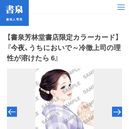
趣味人専用
趣味人専用
【書泉芳林堂書店限定カラーカード】
『今夜、うちにおいで～冷徹上司の理
性が溶けたら 6』
アイドル
鉄道・バス
コミック・ラノベ
占い