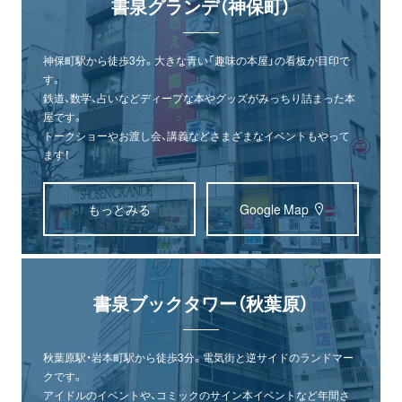
書泉グランデ（神保町）
神保町駅から徒歩3分。大きな青い「趣味の本屋」の看板が目印で
す。
鉄道、数学、占いなどディープな本やグッズがみっちり詰まった本
屋です。
トークショーやお渡し会、講義などさまざまなイベントもやって
ます！
もっとみる
Google Map
書泉ブックタワー（秋葉原）
秋葉原駅・岩本町駅から徒歩3分。電気街と逆サイドのランドマー
クです。
アイドルのイベントや、コミックのサイン本イベントなど年間さ