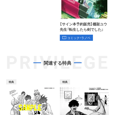
【サイン本予約販売】棚架ユウ
先生『転生したら剣でした』
コミック・ラノベ
PRIVILEGE
関連する特典
特典
特典