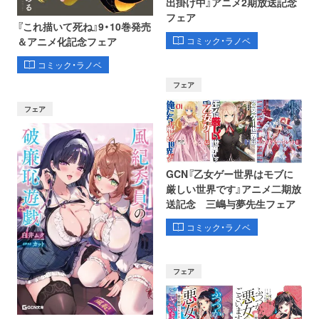
出掛け中』アニメ2期放送記念
フェア
『これ描いて死ね』9・10巻発売
コミック・ラノベ
＆アニメ化記念フェア
コミック・ラノベ
フェア
フェア
GCN『乙女ゲー世界はモブに
厳しい世界です』アニメ二期放
送記念 三嶋与夢先生フェア
コミック・ラノベ
フェア