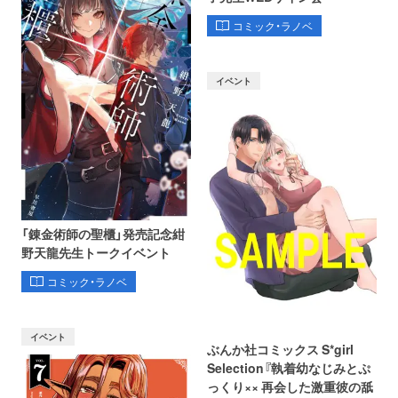
コミック・ラノベ
イベント
「錬金術師の聖櫃」発売記念紺
野天龍先生トークイベント
コミック・ラノベ
イベント
ぶんか社コミックス S*girl
Selection『執着幼なじみとぷ
っくり×× 再会した激重彼の舐