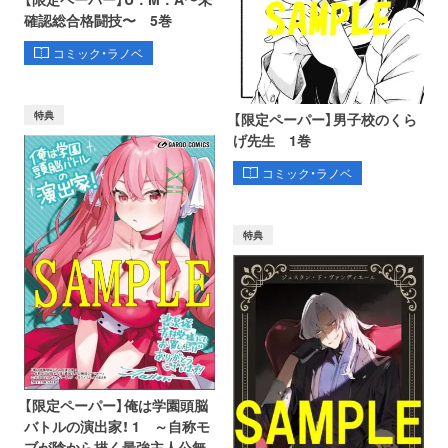
確認総合格闘技〜 5巻
コミック・ラノベ
特典
【限定ペーパー】男子校のくら
げ先生 1巻
コミック・ラノベ
特典
【限定ペーパー】俺は学園頭脳
バトルの演出家！ 1 ～自称モ
ブが陰から描く最強主人公無