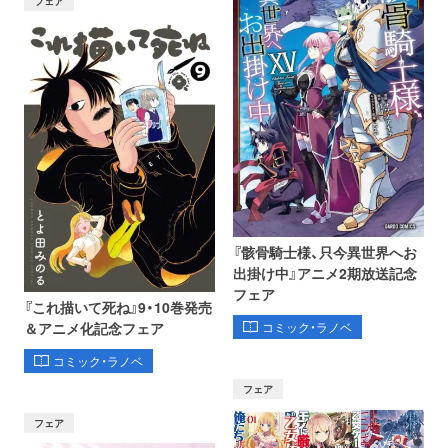
フェア
『骸骨騎士様、只今異世界へお
出掛け中』アニメ2期放送記念
フェア
『これ描いて死ね』9・10巻発売
コミック・ラノベ
＆アニメ化記念フェア
コミック・ラノベ
フェア
フェア