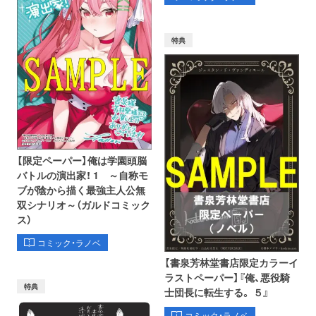
特典
【限定ペーパー】俺は学園頭脳
バトルの演出家！ 1 ～自称モ
ブが陰から描く最強主人公無
双シナリオ～（ガルドコミック
ス）
コミック・ラノベ
【書泉芳林堂書店限定カラーイ
ラストペーパー】『俺、悪役騎
特典
士団長に転生する。 ５』
コミック・ラノベ