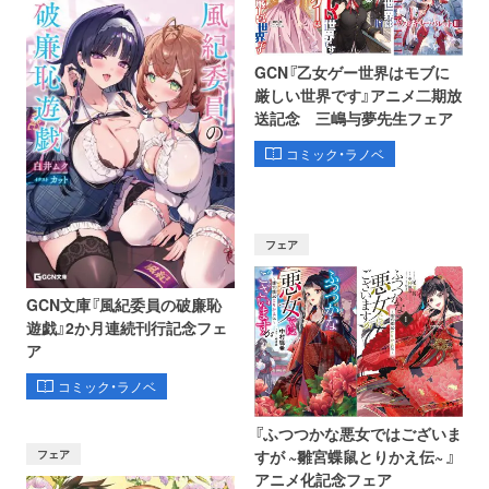
GCN『乙女ゲー世界はモブに
厳しい世界です』アニメ二期放
送記念 三嶋与夢先生フェア
コミック・ラノベ
フェア
GCN文庫『風紀委員の破廉恥
遊戯』2か月連続刊行記念フェ
ア
コミック・ラノベ
『ふつつかな悪女ではございま
フェア
すが ~雛宮蝶鼠とりかえ伝~ 』
アニメ化記念フェア