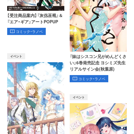
【受注商品案内】『灰仭巫覡』＆
『エア・ギア』アートPOPUP
コミック・ラノベ
『妹はシスコン兄がめんどくさ
イベント
い』6巻発売記念 ヨシミズ先生
リアルサイン会(秋葉原)
コミック・ラノベ
イベント