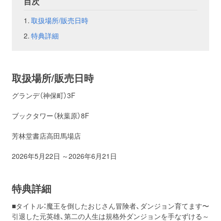
目次
取扱場所/販売日時
お問い合わせ
取材のお申し込み
特典詳細
取扱場所/販売日時
グランデ（神保町）3F
ブックタワー（秋葉原）8F
芳林堂書店高田馬場店
2026年5月22日 ～2026年6月21日
特典詳細
■タイトル：魔王を倒したおじさん冒険者、ダンジョン育てます〜
引退した元英雄、第二の人生は規格外ダンジョンを手なずける～