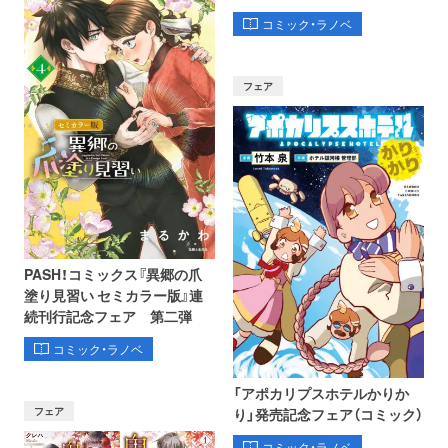
コミック・ラノベ
フェア
PASH！コミックス『異郷の爪
塗り見習い セミカラー版』連
続刊行記念フェア 第二弾
コミック・ラノベ
「アポカリプスホテルかりか
フェア
り」発売記念フェア（コミック）
コミック・ラノベ