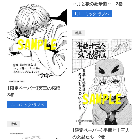
～月と桜の狂争曲～ 2巻
コミック・ラノベ
特典
【限定ペーパー】冥王の柘榴
3巻
コミック・ラノベ
特典
【限定ペーパー】半蔵と十三人
の女忍たち 2巻