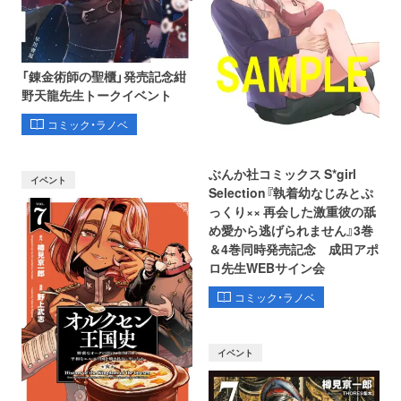
「錬金術師の聖櫃」発売記念紺
野天龍先生トークイベント
コミック・ラノベ
ぶんか社コミックス S*girl
イベント
Selection『執着幼なじみとぷ
っくり×× 再会した激重彼の舐
め愛から逃げられません』3巻
＆4巻同時発売記念 成田アポ
ロ先生WEBサイン会
コミック・ラノベ
イベント