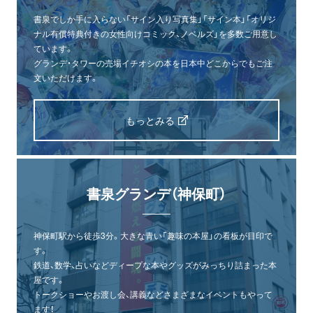
書泉でしか手に入らない「サイン入り写真集」「サイン本」「オリジ
ナル有償特典付きの女性向けコミック、ノベルズ」を多数ご用意し
ています。
グランデ・タワーの売場イチオシの本を日本中どこからでもご注
文いただけます。
もっとみる
書泉グランデ（神保町）
神保町駅から徒歩3分。大きな青い「趣味の本屋」の看板が目印で
す。
鉄道、数学、占いなどディープな本やグッズがみっちり詰まった本
屋です。
トークショーやお渡し会、講義などさまざまなイベントもやって
ます！