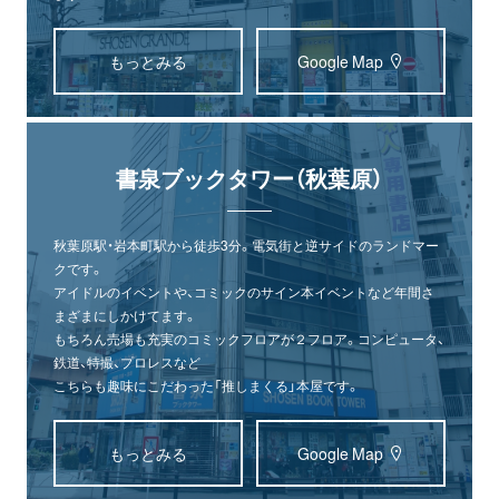
もっとみる
Google Map
書泉ブックタワー（秋葉原）
秋葉原駅・岩本町駅から徒歩3分。電気街と逆サイドのランドマー
クです。
アイドルのイベントや、コミックのサイン本イベントなど年間さ
まざまにしかけてます。
もちろん売場も充実のコミックフロアが２フロア。コンピュータ、
鉄道、特撮、プロレスなど
こちらも趣味にこだわった「推しまくる」本屋です。
もっとみる
Google Map