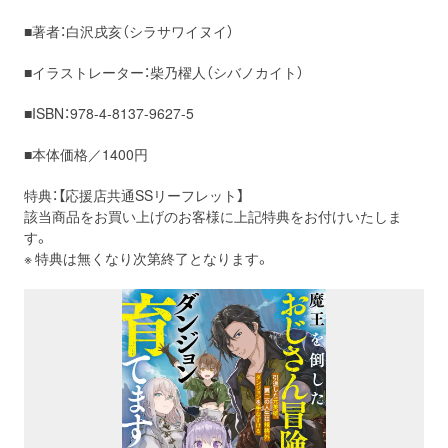
■著者：白沢戌亥（シラサワイヌイ）
■イラストレーター：柴乃櫂人（シバノカイト）
■ISBN：978-4-8137-9627-5
■本体価格／1400円
特典：【応援店共通
SS
リーフレット】
該当商品をお買い上げのお客様に上記特典をお付けいたしま
す。
※ 特典は無くなり次第終了となります。