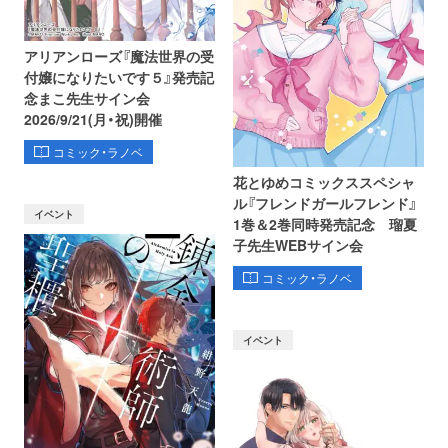
アリアンローズ『魔法世界の受
付嬢になりたいです５』発売記
念まこ先生サイン会
2026/9/21(月・祝)開催
コミック・ラノベ
花とゆめコミックススペシャ
ル『フレンドガールフレンド』
イベント
1巻＆2巻同時発売記念 瑠夏
子先生WEBサイン会
コミック・ラノベ
イベント