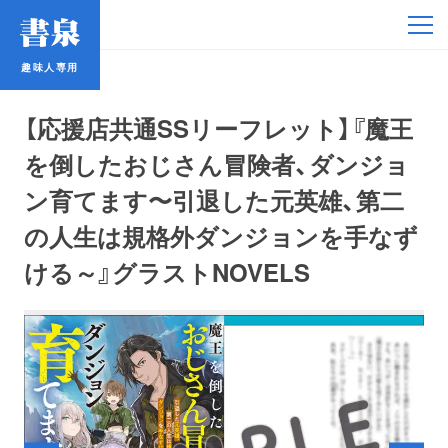
趣味人専用
趣味人専用
【応援店共通SSリーフレット】『魔王
を倒したおじさん冒険者、ダンジョ
ン育てます〜引退した元英雄、第二
の人生は規格外ダンジョンを手なず
アイドル
ける～』グラストNOVELS
鉄道・バス
コミック・ラノベ
占い