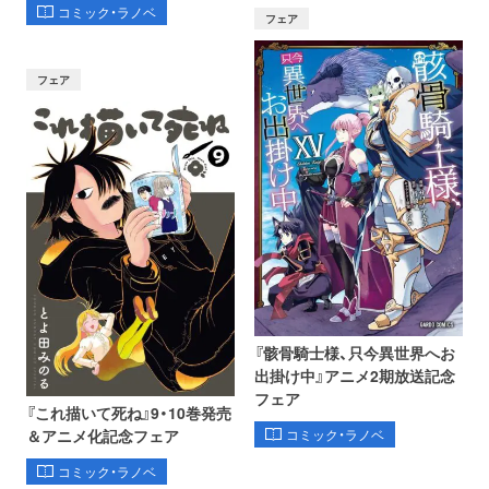
コミック・ラノベ
フェア
フェア
『骸骨騎士様、只今異世界へお
出掛け中』アニメ2期放送記念
フェア
『これ描いて死ね』9・10巻発売
コミック・ラノベ
＆アニメ化記念フェア
コミック・ラノベ