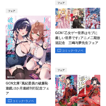
フェア
フェア
GCN『乙女ゲー世界はモブに
厳しい世界です』アニメ二期放
送記念 三嶋与夢先生フェア
コミック・ラノベ
フェア
GCN文庫『風紀委員の破廉恥
遊戯』2か月連続刊行記念フェ
ア
コミック・ラノベ