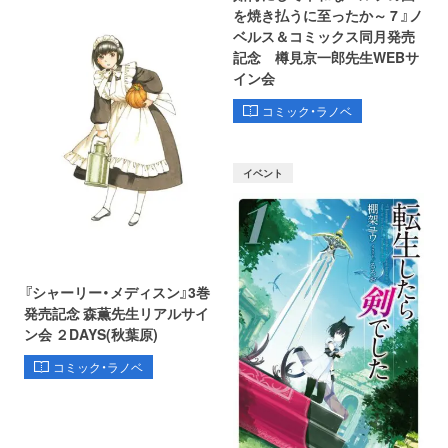
を焼き払うに至ったか～ 7 』ノ
ベルス＆コミックス同月発売
記念 樽見京一郎先生WEBサ
イン会
コミック・ラノベ
イベント
『シャーリー・メディスン』3巻
発売記念 森薫先生リアルサイ
ン会 ２DAYS(秋葉原)
コミック・ラノベ