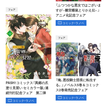
『ふつつかな悪女ではございま
フェア
すが ~雛宮蝶鼠とりかえ伝~ 』
アニメ化記念フェア
コミック・ラノベ
フェア
『俺、悪役騎士団長に転生す
PASH！コミックス『異郷の爪
る。』ノベルス5巻＆コミック
塗り見習い セミカラー版』連
ス2巻発売記念フェア
続刊行記念フェア 第二弾
コミック・ラノベ
コミック・ラノベ