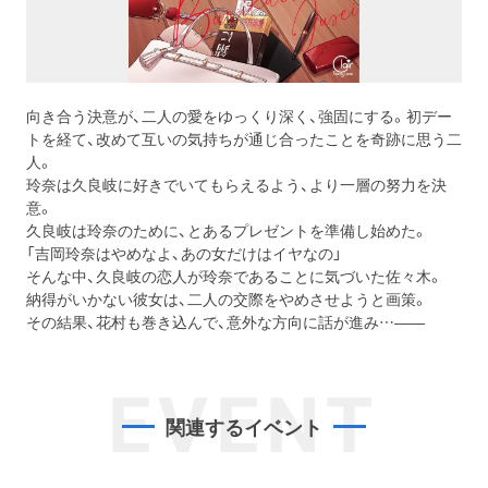
向き合う決意が、二人の愛をゆっくり深く、強固にする。
初デー
トを経て、改めて互いの気持ちが通じ合ったことを奇跡に思う二
人。
玲奈は久良岐に好きでいてもらえるよう、より一層の努力を決
意。
久良岐は玲奈のために、とあるプレゼントを準備し始めた。
「吉岡玲奈はやめなよ、あの女だけはイヤなの」
そんな中、久良岐の恋人が玲奈であることに気づいた佐々木。
納得がいかない彼女は、二人の交際をやめさせようと画策。
その結果、花村も巻き込んで、意外な方向に話が進み…――
EVENT
関連するイベント