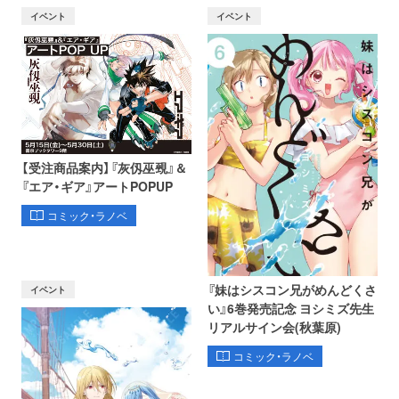
イベント
イベント
【受注商品案内】『灰仭巫覡』＆
『エア・ギア』アートPOPUP
コミック・ラノベ
『妹はシスコン兄がめんどくさ
イベント
い』6巻発売記念 ヨシミズ先生
リアルサイン会(秋葉原)
コミック・ラノベ