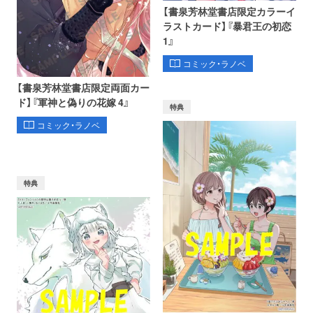
【書泉芳林堂書店限定カラーイ
ラストカード】『暴君王の初恋
1』
コミック・ラノベ
【書泉芳林堂書店限定両面カー
ド】『軍神と偽りの花嫁 4』
特典
コミック・ラノベ
特典