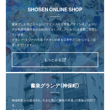
SHOSEN ONLINE SHOP
書泉でしか手に入らない「サイン入り写真集」「サイン本」「オリジ
ナル有償特典付きの女性向けコミック、ノベルズ」を多数ご用意し
ています。
グランデ・タワーの売場イチオシの本を日本中どこからでもご注
文いただけます。
もっとみる
書泉グランデ（神保町）
神保町駅から徒歩3分。大きな青い「趣味の本屋」の看板が目印で
す。