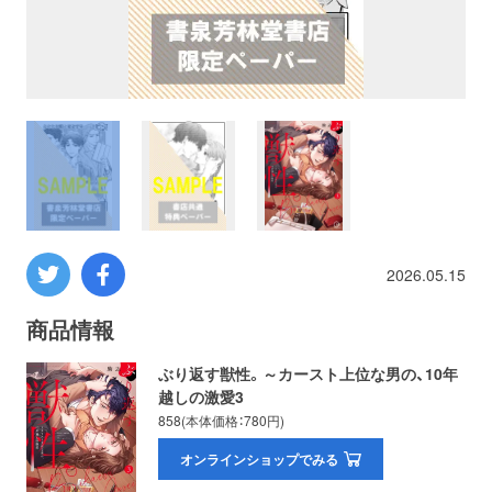
プロレス
数学
コンピューター
ミリタリー
2026.05.15
その他
商品情報
イベント
特典
ぶり返す獣性。～カースト上位な男の、10年
越しの激愛3
フェア
お知らせ
858(本体価格：780円)
オンラインショップでみる
会社概要
プライバシーポリシー