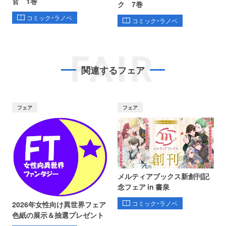
官 1巻
ク 7巻
コミック・ラノベ
コミック・ラノベ
FAIR
関連するフェア
フェア
フェア
メルティアブックス新創刊記
念フェア in 書泉
コミック・ラノベ
2026年女性向け異世界フェア
色紙の展示＆抽選プレゼント