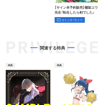
【サイン本予約販売】棚架ユウ
先生『転生したら剣でした』
コミック・ラノベ
PRIVILEGE
関連する特典
特典
特典