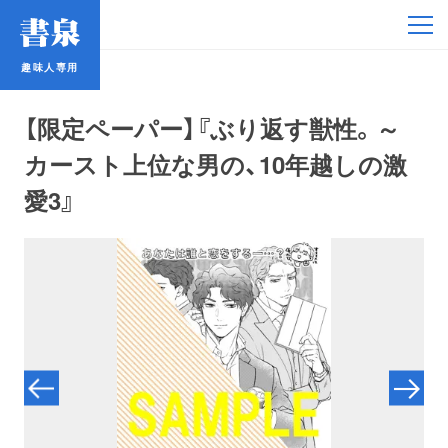
趣味人専用
趣味人専用
【限定ペーパー】『ぶり返す獣性。～
カースト上位な男の、10年越しの激
愛3』
アイドル
鉄道・バス
コミック・ラノベ
占い