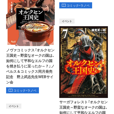
コミック・ラノベ
イベント
ノヴァコミックス『オルクセン
王国史～野蛮なオークの国は、
如何にして平和なエルフの国
を焼き払うに至ったか～ 7 』ノ
ベルス＆コミックス同月発売
記念 野上武志先生WEBサイ
ン会
コミック・ラノベ
サーガフォレスト『オルクセン
イベント
王国史～野蛮なオークの国は、
如何にして平和なエルフの国