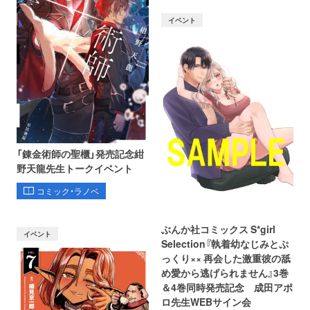
イベント
「錬金術師の聖櫃」発売記念紺
野天龍先生トークイベント
コミック・ラノベ
ぶんか社コミックス S*girl
イベント
Selection『執着幼なじみとぷ
っくり×× 再会した激重彼の舐
め愛から逃げられません』3巻
＆4巻同時発売記念 成田アポ
ロ先生WEBサイン会