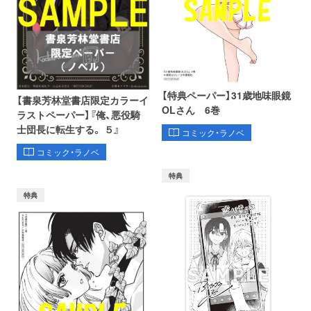
【特典ペーパー】31歳地味眼鏡
【書泉芳林堂書店限定カラーイ
OLさん 6巻
ラストペーパー】『俺、悪役騎
士団長に転生する。 ５』
コミック・ラノベ
コミック・ラノベ
特典
特典