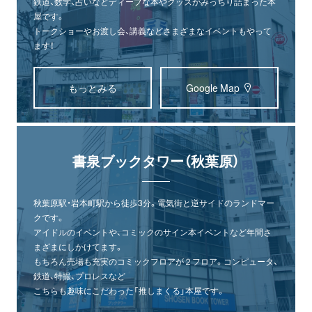
鉄道、数学、占いなどディープな本やグッズがみっちり詰まった本
屋です。
トークショーやお渡し会、講義などさまざまなイベントもやって
ます！
もっとみる
Google Map
書泉ブックタワー（秋葉原）
秋葉原駅・岩本町駅から徒歩3分。電気街と逆サイドのランドマー
クです。
アイドルのイベントや、コミックのサイン本イベントなど年間さ
まざまにしかけてます。
もちろん売場も充実のコミックフロアが２フロア。コンピュータ、
鉄道、特撮、プロレスなど
こちらも趣味にこだわった「推しまくる」本屋です。