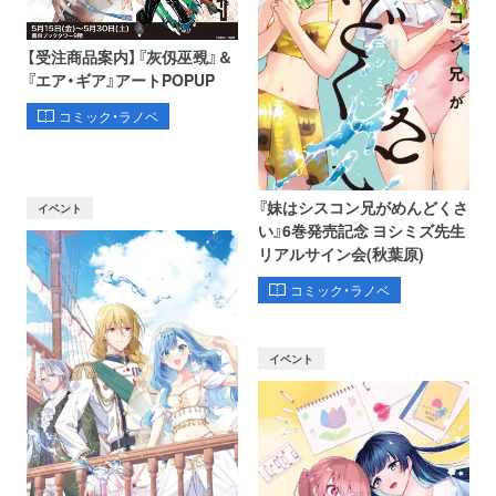
【受注商品案内】『灰仭巫覡』＆
『エア・ギア』アートPOPUP
コミック・ラノベ
『妹はシスコン兄がめんどくさ
イベント
い』6巻発売記念 ヨシミズ先生
リアルサイン会(秋葉原)
コミック・ラノベ
イベント