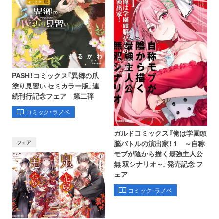
PASH！コミックス『異郷の爪
塗り見習い セミカラー版』連
続刊行記念フェア 第二弾
コミック・ラノベ
ガルドコミックス『俺は学園頭
フェア
脳バトルの演出家！ 1 ～自称
モブが陰から描く最強主人公
無 双シナリオ～』発売記念 フ
ェア
コミック・ラノベ