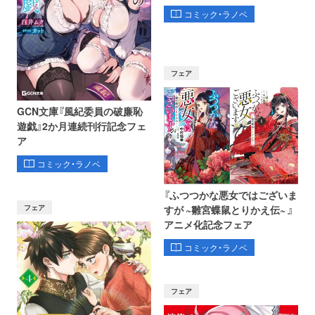
コミック・ラノベ
フェア
GCN文庫『風紀委員の破廉恥
遊戯』2か月連続刊行記念フェ
ア
コミック・ラノベ
『ふつつかな悪女ではございま
フェア
すが ~雛宮蝶鼠とりかえ伝~ 』
アニメ化記念フェア
コミック・ラノベ
フェア