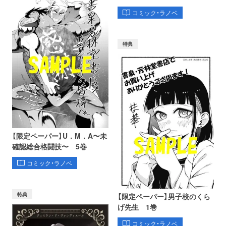
コミック・ラノベ
特典
【限定ペーパー】U．M．A〜未
確認総合格闘技〜 5巻
コミック・ラノベ
特典
【限定ペーパー】男子校のくら
げ先生 1巻
コミック・ラノベ