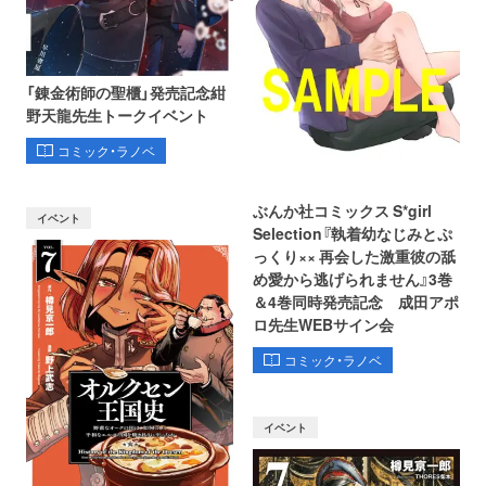
「錬金術師の聖櫃」発売記念紺
野天龍先生トークイベント
コミック・ラノベ
ぶんか社コミックス S*girl
イベント
Selection『執着幼なじみとぷ
っくり×× 再会した激重彼の舐
め愛から逃げられません』3巻
＆4巻同時発売記念 成田アポ
ロ先生WEBサイン会
コミック・ラノベ
イベント