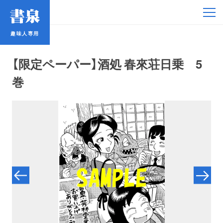
趣味人専用
趣味人専用
【限定ペーパー】酒処 春來荘日乗 5
巻
アイドル
鉄道・バス
コミック・ラノベ
占い