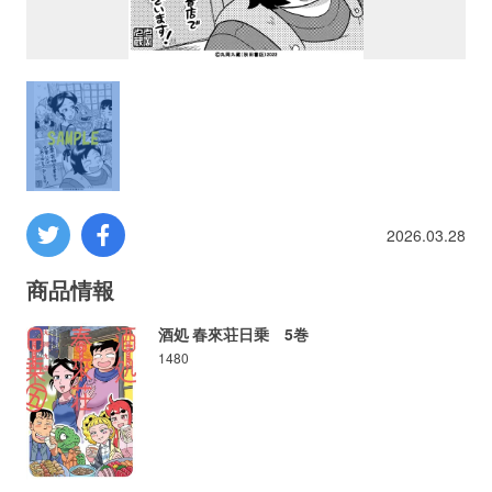
プロレス
数学
コンピューター
ミリタリー
2026.03.28
その他
商品情報
酒処 春來荘日乗 5巻
1480
イベント
特典
フェア
お知らせ
会社概要
プライバシーポリシー