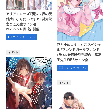
アリアンローズ『魔法世界の受
付嬢になりたいです５』発売記
念まこ先生サイン会
2026/9/21(月・祝)開催
コミック・ラノベ
花とゆめコミックススペシャ
ル『フレンドガールフレンド』
イベント
1巻＆2巻同時発売記念 瑠夏
子先生WEBサイン会
コミック・ラノベ
イベント