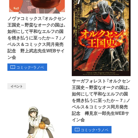
ノヴァコミックス『オルクセン
王国史～野蛮なオークの国は、
如何にして平和なエルフの国
を焼き払うに至ったか～ 7 』ノ
ベルス＆コミックス同月発売
記念 野上武志先生WEBサイ
ン会
コミック・ラノベ
サーガフォレスト『オルクセン
イベント
王国史～野蛮なオークの国は、
如何にして平和なエルフの国
を焼き払うに至ったか～ 7 』ノ
ベルス＆コミックス同月発売
記念 樽見京一郎先生WEBサ
イン会
コミック・ラノベ