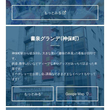
もっとみる
書泉グランデ（神保町）
神保町駅から徒歩3分。大きな青い「趣味の本屋」の看板が目印で
す。
鉄道、数学、占いなどディープな本やグッズがみっちり詰まった本
屋です。
トークショーやお渡し会、講義などさまざまなイベントもやって
ます！
もっとみる
Google Map