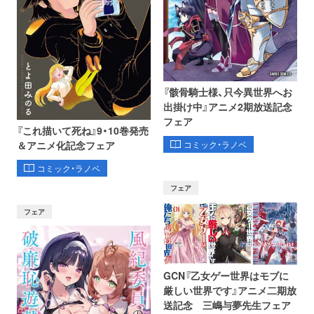
『骸骨騎士様、只今異世界へお
出掛け中』アニメ2期放送記念
フェア
『これ描いて死ね』9・10巻発売
コミック・ラノベ
＆アニメ化記念フェア
コミック・ラノベ
フェア
フェア
GCN『乙女ゲー世界はモブに
厳しい世界です』アニメ二期放
送記念 三嶋与夢先生フェア