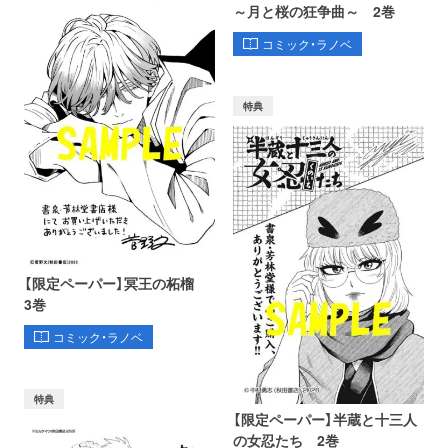
～月と桜の狂争曲～ 2巻
コミック・ラノベ
特典
【限定ペーパー】冥王の柘榴
3巻
コミック・ラノベ
特典
【限定ペーパー】半蔵と十三人
の女忍たち 2巻