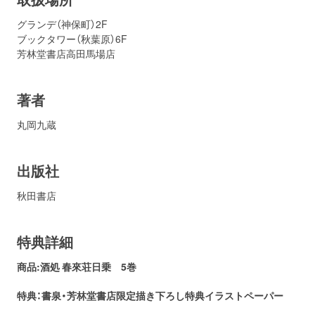
グランデ（神保町）2F
ブックタワー（秋葉原）6F
芳林堂書店高田馬場店
著者
丸岡九蔵
出版社
秋田書店
特典詳細
商品:酒処 春來荘日乗 5巻
特典：書泉・芳林堂書店
限定描き下ろし特典イラストペーパー