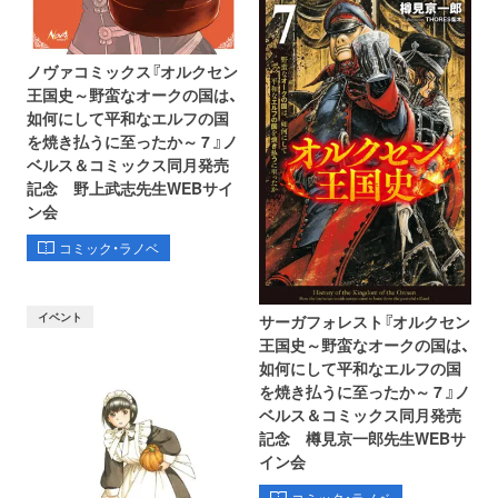
ノヴァコミックス『オルクセン
王国史～野蛮なオークの国は、
如何にして平和なエルフの国
を焼き払うに至ったか～ 7 』ノ
ベルス＆コミックス同月発売
記念 野上武志先生WEBサイ
ン会
コミック・ラノベ
イベント
サーガフォレスト『オルクセン
王国史～野蛮なオークの国は、
如何にして平和なエルフの国
を焼き払うに至ったか～ 7 』ノ
ベルス＆コミックス同月発売
記念 樽見京一郎先生WEBサ
イン会
コミック・ラノベ