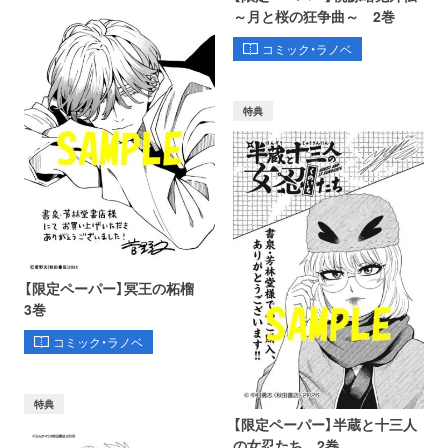
～月と桜の狂争曲～ 2巻
コミック・ラノベ
特典
【限定ペーパー】冥王の柘榴
3巻
コミック・ラノベ
特典
【限定ペーパー】半蔵と十三人
の女忍たち 2巻