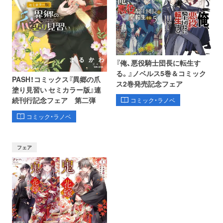
『俺、悪役騎士団長に転生す
る。』ノベルス5巻＆コミック
PASH！コミックス『異郷の爪
ス2巻発売記念フェア
塗り見習い セミカラー版』連
続刊行記念フェア 第二弾
コミック・ラノベ
コミック・ラノベ
フェア