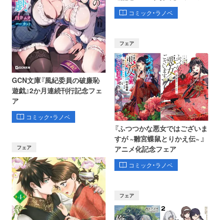
コミック・ラノベ
フェア
GCN文庫『風紀委員の破廉恥
遊戯』2か月連続刊行記念フェ
ア
コミック・ラノベ
『ふつつかな悪女ではございま
すが ~雛宮蝶鼠とりかえ伝~ 』
フェア
アニメ化記念フェア
コミック・ラノベ
フェア