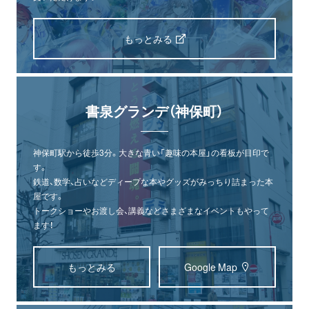
もっとみる
書泉グランデ（神保町）
神保町駅から徒歩3分。大きな青い「趣味の本屋」の看板が目印で
す。
鉄道、数学、占いなどディープな本やグッズがみっちり詰まった本
屋です。
トークショーやお渡し会、講義などさまざまなイベントもやって
ます！
もっとみる
Google Map