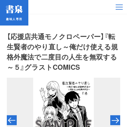
趣味人専用
趣味人専用
【応援店共通モノクロペーパー】『転
生賢者のやり直し～俺だけ使える規
格外魔法で二度目の人生を無双する
～５』グラストCOMICS
アイドル
鉄道・バス
コミック・ラノベ
占い