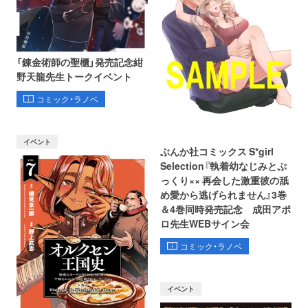
「錬金術師の聖櫃」発売記念紺
野天龍先生トークイベント
コミック・ラノベ
イベント
ぶんか社コミックス S*girl
Selection『執着幼なじみとぷ
っくり×× 再会した激重彼の舐
め愛から逃げられません』3巻
＆4巻同時発売記念 成田アポ
ロ先生WEBサイン会
コミック・ラノベ
イベント