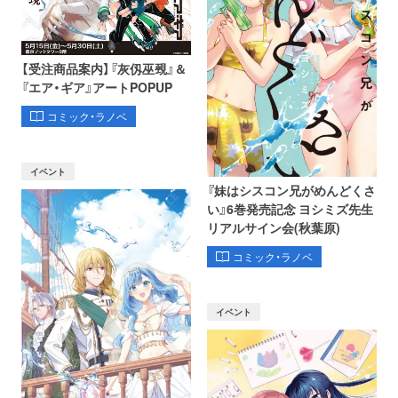
【受注商品案内】『灰仭巫覡』＆
『エア・ギア』アートPOPUP
コミック・ラノベ
イベント
『妹はシスコン兄がめんどくさ
い』6巻発売記念 ヨシミズ先生
リアルサイン会(秋葉原)
コミック・ラノベ
イベント