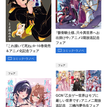
『骸骨騎士様、只今異世界へお
出掛け中』アニメ2期放送記念
フェア
『これ描いて死ね』9・10巻発売
コミック・ラノベ
＆アニメ化記念フェア
コミック・ラノベ
フェア
フェア
GCN『乙女ゲー世界はモブに
厳しい世界です』アニメ二期放
送記念 三嶋与夢先生フェア