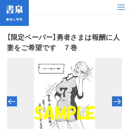
趣味人専用
趣味人専用
【限定ペーパー】勇者さまは報酬に人
妻をご希望です ７巻
アイドル
鉄道・バス
コミック・ラノベ
占い