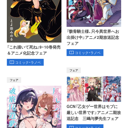
『骸骨騎士様、只今異世界へお
出掛け中』アニメ2期放送記念
フェア
『これ描いて死ね』9・10巻発売
コミック・ラノベ
＆アニメ化記念フェア
コミック・ラノベ
フェア
フェア
GCN『乙女ゲー世界はモブに
厳しい世界です』アニメ二期放
送記念 三嶋与夢先生フェア
コミック・ラノベ