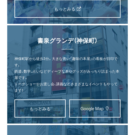
もっとみる
書泉グランデ（神保町）
神保町駅から徒歩3分。大きな青い「趣味の本屋」の看板が目印で
す。
鉄道、数学、占いなどディープな本やグッズがみっちり詰まった本
屋です。
トークショーやお渡し会、講義などさまざまなイベントもやって
ます！
もっとみる
Google Map