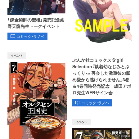
「錬金術師の聖櫃」発売記念紺
野天龍先生トークイベント
コミック・ラノベ
イベント
ぶんか社コミックス S*girl
Selection『執着幼なじみとぷ
っくり×× 再会した激重彼の舐
め愛から逃げられません』3巻
＆4巻同時発売記念 成田アポ
ロ先生WEBサイン会
コミック・ラノベ
イベント