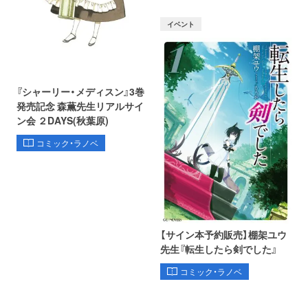
イベント
『シャーリー・メディスン』3巻
発売記念 森薫先生リアルサイ
ン会 ２DAYS(秋葉原)
コミック・ラノベ
【サイン本予約販売】棚架ユウ
先生『転生したら剣でした』
コミック・ラノベ