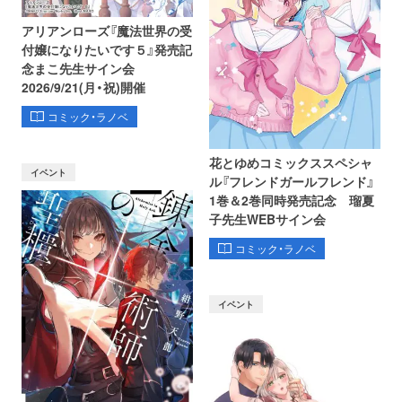
アリアンローズ『魔法世界の受
付嬢になりたいです５』発売記
念まこ先生サイン会
2026/9/21(月・祝)開催
コミック・ラノベ
花とゆめコミックススペシャ
イベント
ル『フレンドガールフレンド』
1巻＆2巻同時発売記念 瑠夏
子先生WEBサイン会
コミック・ラノベ
イベント