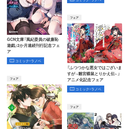
フェア
GCN文庫『風紀委員の破廉恥
遊戯』2か月連続刊行記念フェ
ア
コミック・ラノベ
『ふつつかな悪女ではございま
すが ~雛宮蝶鼠とりかえ伝~ 』
フェア
アニメ化記念フェア
コミック・ラノベ
フェア