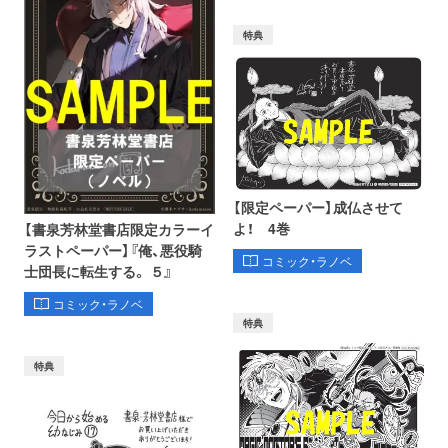
特典
【限定ペーパー】成仏させて
よ！ 4巻
【書泉芳林堂書店限定カラーイ
ラストペーパー】『俺、悪役騎
コミック・ラノベ
士団長に転生する。 ５』
コミック・ラノベ
特典
特典