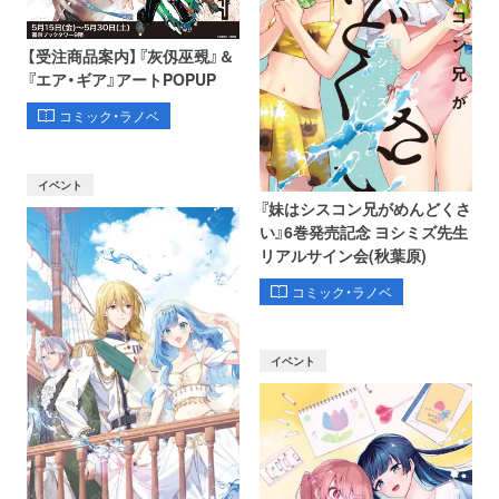
【受注商品案内】『灰仭巫覡』＆
『エア・ギア』アートPOPUP
コミック・ラノベ
イベント
『妹はシスコン兄がめんどくさ
い』6巻発売記念 ヨシミズ先生
リアルサイン会(秋葉原)
コミック・ラノベ
イベント