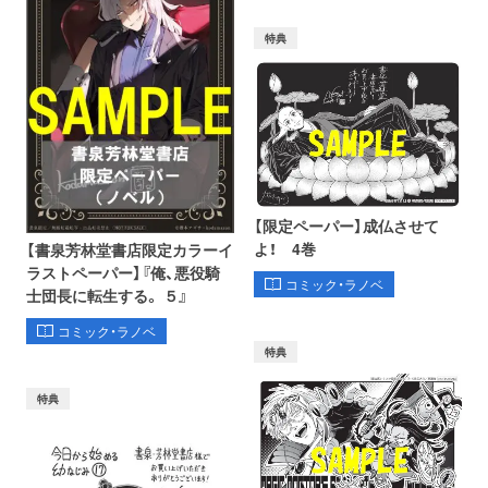
特典
【限定ペーパー】成仏させて
よ！ 4巻
【書泉芳林堂書店限定カラーイ
ラストペーパー】『俺、悪役騎
コミック・ラノベ
士団長に転生する。 ５』
コミック・ラノベ
特典
特典