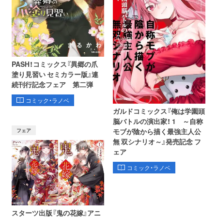
PASH！コミックス『異郷の爪
塗り見習い セミカラー版』連
続刊行記念フェア 第二弾
コミック・ラノベ
ガルドコミックス『俺は学園頭
脳バトルの演出家！ 1 ～自称
フェア
モブが陰から描く最強主人公
無 双シナリオ～』発売記念 フ
ェア
コミック・ラノベ
スターツ出版『鬼の花嫁』アニ