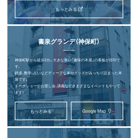
もっとみる
書泉グランデ（神保町）
神保町駅から徒歩3分。大きな青い「趣味の本屋」の看板が目印で
す。
鉄道、数学、占いなどディープな本やグッズがみっちり詰まった本
屋です。
トークショーやお渡し会、講義などさまざまなイベントもやって
ます！
もっとみる
Google Map