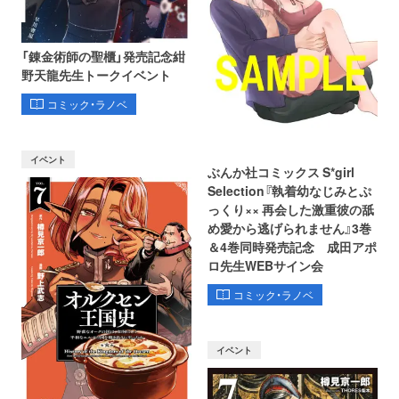
「錬金術師の聖櫃」発売記念紺
野天龍先生トークイベント
コミック・ラノベ
イベント
ぶんか社コミックス S*girl
Selection『執着幼なじみとぷ
っくり×× 再会した激重彼の舐
め愛から逃げられません』3巻
＆4巻同時発売記念 成田アポ
ロ先生WEBサイン会
コミック・ラノベ
イベント