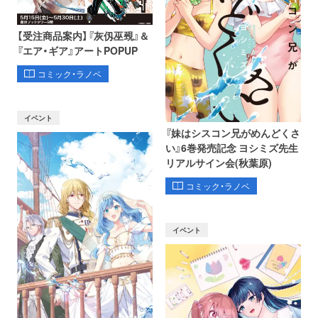
【受注商品案内】『灰仭巫覡』＆
『エア・ギア』アートPOPUP
コミック・ラノベ
イベント
『妹はシスコン兄がめんどくさ
い』6巻発売記念 ヨシミズ先生
リアルサイン会(秋葉原)
コミック・ラノベ
イベント