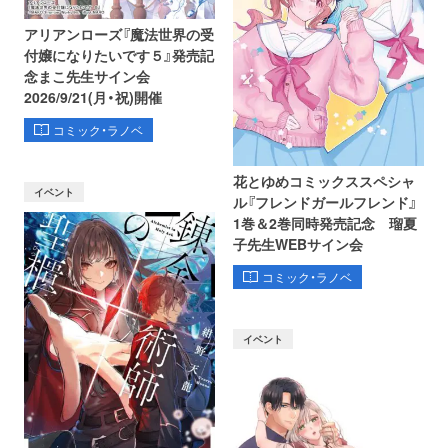
アリアンローズ『魔法世界の受
付嬢になりたいです５』発売記
念まこ先生サイン会
2026/9/21(月・祝)開催
コミック・ラノベ
花とゆめコミックススペシャ
イベント
ル『フレンドガールフレンド』
1巻＆2巻同時発売記念 瑠夏
子先生WEBサイン会
コミック・ラノベ
イベント