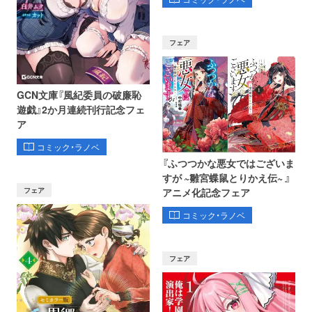
フェア
GCN文庫『風紀委員の破廉恥
遊戯』2か月連続刊行記念フェ
ア
コミック・ラノベ
『ふつつかな悪女ではございま
すが ~雛宮蝶鼠とりかえ伝~ 』
フェア
アニメ化記念フェア
コミック・ラノベ
フェア