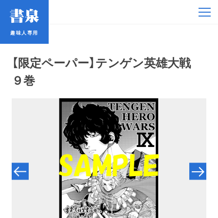
趣味人専用
趣味人専用
【限定ペーパー】テンゲン英雄大戦
９巻
アイドル
鉄道・バス
コミック・ラノベ
占い