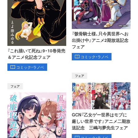
『骸骨騎士様、只今異世界へお
出掛け中』アニメ2期放送記念
フェア
『これ描いて死ね』9・10巻発売
コミック・ラノベ
＆アニメ化記念フェア
コミック・ラノベ
フェア
フェア
GCN『乙女ゲー世界はモブに
厳しい世界です』アニメ二期放
送記念 三嶋与夢先生フェア
コミック・ラノベ