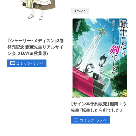
イベント
『シャーリー・メディスン』3巻
発売記念 森薫先生リアルサイ
ン会 ２DAYS(秋葉原)
コミック・ラノベ
【サイン本予約販売】棚架ユウ
先生『転生したら剣でした』
コミック・ラノベ